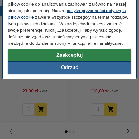
plików cookie do analizowania zachowań zarówno na naszej
stronie, jak i poza nią. Nasza
Popularne produkty
polityka prywatności dotycząca
plików cookie
zawiera wszystkie szczegóły na temat rodzajów
tych plików i ich działania. W każdej chwili możesz zmienić
swoje preferencje. Kliknij „Zaakceptuj”, aby wyrazić zgodę.
Jeśli się nie zgadzasz, umieścimy jedynie pliki cookie
niezbędne do działania strony – funkcjonalne i analityczne.
Zaakceptuj
Odrzuć
Papier ksero A4 80 g/m2 (500
Papier ksero A4 80 g/m2 (2500
szt.), 123drukuj
szt.), 123drukuj (5 ryz)
23,00 zł
110,00 zł
z VAT
z VAT