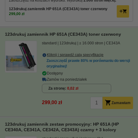
Zaoszczędź na kosztach wydruku. Wydrukuj
2.000 stron więcej.
123drukuj zamiennik HP 651A (CE343A) toner czerwony
299,00 zł
123drukuj zamiennik HP 651A (CE343A) toner czerwony
standard
123drukuj
± 16.000 stron
CE343A
Kliknij i sprawdź całą specyfikacje
Zaoszczędź prawie
80%
w porównaniu do wersji
oryginalnej!
Dostępny
Zamów na poniedziałek
Za stronę
0,02 zł
299,00 zł
Zamawiam
123drukuj zamiennik zestaw promocyjny: HP 651A (HP
CE340A, CE341A, CE342A, CE343A) czarny + 3 kolory