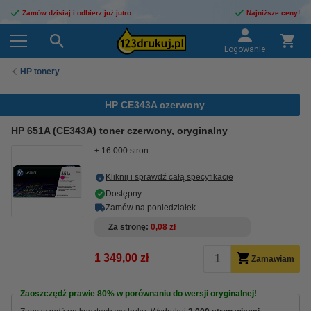
Zamów dzisiaj i odbierz już jutro
Najniższe ceny!
Logowanie
HP tonery
HP CE343A czerwony
HP 651A (CE343A) toner czerwony, oryginalny
± 16.000 stron
Kliknij i sprawdź całą specyfikacje
Dostępny
Zamów na poniedziałek
Za stronę
0,08 zł
1 349,00 zł
Zamawiam
Zaoszczędź prawie
80%
w porównaniu do wersji oryginalnej!