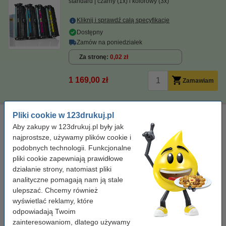
standard
czarny (1x) i kolorowy (3x)
Kliknij i sprawdź całą specyfikacje
Dostępny
Zamów na poniedziałek
Za stronę
0,02 zł
1 169,00 zł
Zamawiam
Pliki cookie w 123drukuj.pl
Ściereczka do czyszczenia drukarki laserowej
Aby zakupy w 123drukuj.pl były jak
ściereczka do czyszczenia
43 x 32 cm
żółty
najprostsze, używamy plików cookie i
999058
podobnych technologii. Funkcjonalne
Kliknij i sprawdź całą specyfikacje
pliki cookie zapewniają prawidłowe
działanie strony, natomiast pliki
Dostępny
analityczne pomagają nam ją stale
Zamów na poniedziałek
ulepszać. Chcemy również
7,50 zł
wyświetlać reklamy, które
Zamawiam
odpowiadają Twoim
zainteresowaniom, dlatego używamy