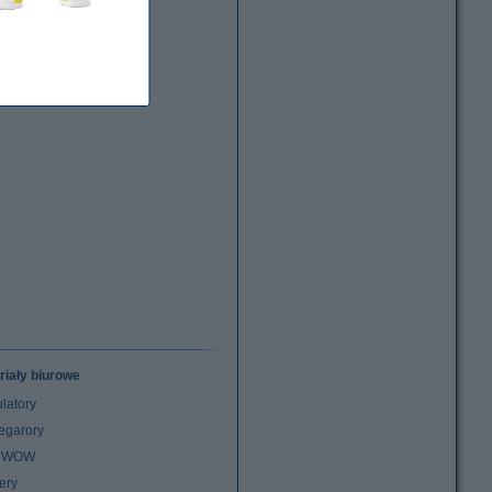
riały biurowe
latory
egarory
z WOW
ery