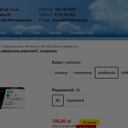
enta
Blog
Praca
Kontakt
Poradnik KSeF
P
Symbol tonera
HP tonery
HP 222X toner niebieski XL
, zwiększona pojemność, oryginalny
Kolor:
niebieski
czarny
czerwony
niebieski
żół
Pojemność:
XL
XL
standard
785,00 zł
Za stronę
638,21 zł bez VAT