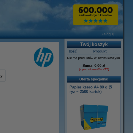
Zaloguj
Twój koszyk
Ilość
Produkt
Nie ma produktów w Twoim koszyku.
Suma:
0,00 zł
(z podatkiem 0% VAT)
ty
Oferta specjalna!
Papier ksero A4 80 g (5
ryz = 2500 kartek)