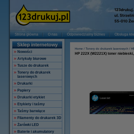
Strona główna
O nas
Odpowiedzialny biznes
Obsługa kli
Sklep internetowy
Home
Tonery do drukarek laserowych
H
Nowości
HP 222X (W2221X) toner niebieski
Artykuły biurowe
Tusze do drukarek
Tonery do drukarek
laserowych
Drukarki
Papiery
Drukarki etykiet
Etykiety i taśmy
Taśmy barwiące
Filamenty do drukarek 3D
Żarówki LED
Baterie i akumulatory