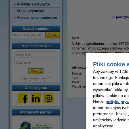
Artykuły spożywcze
Środki czystości
powięks
Akcesoria komputerowe
Szukaj produktu
Szukaj
Opis
Dzięki oryginalnemu tonerowi HP 222
Moje 123drukuj.pl
Toner ten, w połączeniu z innymi kol
kolorowych dokumentów biznesowych
Pliki cookie 
Właściwości
Aby zakupy w 123dru
Marka:
HP
technologii. Funkcj
Typ:
toner
Zapomniałeś hasła?
Kolor:
niebi
natomiast pliki ana
Wydajność:
± 2.50
Obserwuj nas
wyświetlać reklamy
plików cookie do an
Nasza
polityka pry
temat rodzajów tych
Wiarygodny partner
preferencje. Kliknij
umieścimy jedynie p
analityczne.