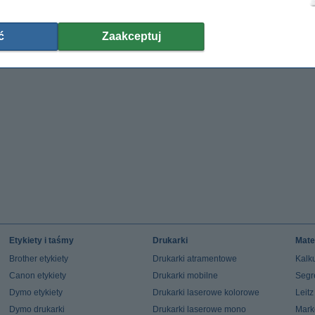
ć
Zaakceptuj
Etykiety i taśmy
Drukarki
Mate
Brother etykiety
Drukarki atramentowe
Kalku
Canon etykiety
Drukarki mobilne
Segr
Dymo etykiety
Drukarki laserowe kolorowe
Leit
Dymo drukarki
Drukarki laserowe mono
Mark