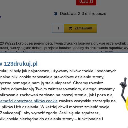
0,31 zł
Dostawa: 2-3 dni robocze
z
Zamawiam
X (W2221X) o dużej pojemności, Twoja drukarka laserowa drukuje ostre wydruki z w
orami, tworzy piękne detale i przejścia tonalne. Idealny do drukowania raportów, w
. Toner charakteryzuje się wysoką wydajnością, wynoszącą około 2500 stron.
w 123drukuj.pl
kuj.pl były jak najprostsze, używamy plików cookie i podobnych
OEM:
onalne pliki cookie zapewniają prawidłowe działanie strony,
Numer artykułu:
eski
Pojemność:
lityczne pomagają nam ją stale ulepszać. Chcemy również
0 stron
Numer:
, które odpowiadają Twoim zainteresowaniom, dlatego używamy
alizowania zachowań zarówno na naszej stronie, jak i poza nią.
watności dotycząca plików cookie
zawiera wszystkie szczegóły na
 plików i ich działania. W każdej chwili możesz zmienić swoje
 „Zaakceptuj”, aby wyrazić zgodę. Jeśli się nie zgadzasz,
liki cookie niezbędne do działania strony – funkcjonalne i