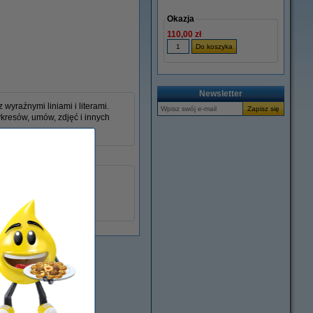
Okazja
110,00 zł
Newsletter
yraźnymi liniami i literami.
ykresów, umów, zdjęć i innych
W2221X
093362
XL
W2221X