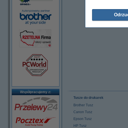
Odrzu
Współpracujemy z:
Tusze do drukarek
Brother Tusz
Canon Tusz
Epson Tusz
HP Tusz