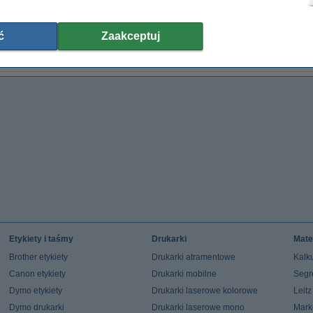
Papier ksero A4 80 g/m2 (500 szt.),
Papier ksero A4 80 g/m2 (2500 szt.),
Pa
123drukuj
123drukuj (5 ryz)
23,00 zł
110,00 zł
ć
Zaakceptuj
(z VAT)
(z VAT)
Etykiety i taśmy
Drukarki
Mate
Brother etykiety
Drukarki atramentowe
Kalku
Canon etykiety
Drukarki mobilne
Segr
Dymo etykiety
Drukarki laserowe kolorowe
Leit
Dymo drukarki
Drukarki laserowe mono
Mark