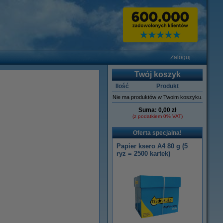
Zaloguj
Twój koszyk
Ilość
Produkt
Nie ma produktów w Twoim koszyku.
Suma:
0,00 zł
(z podatkiem 0% VAT)
Oferta specjalna!
Papier ksero A4 80 g (5
ryz = 2500 kartek)