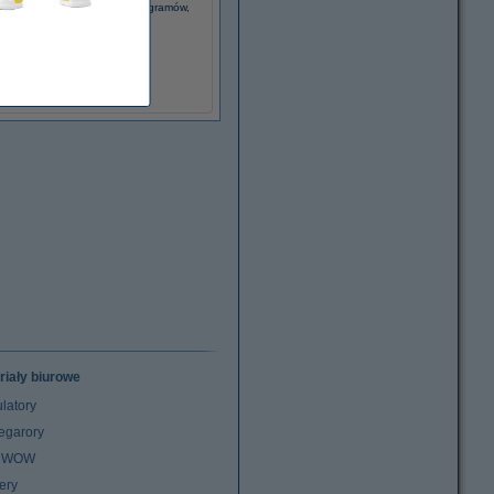
pier ksero A4 satynowy, 160 gramów,
250 szt.
54,00 zł
(z VAT)
riały biurowe
latory
egarory
z WOW
ery