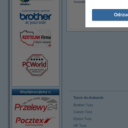
Koszulki na dokumenty A4, 80 mikronów
(100 sztuk), 123drukuj
19,90 zł
Odrzu
(z VAT)
Współpracujemy z:
Tusze do drukarek
Brother Tusz
Canon Tusz
Epson Tusz
HP Tusz