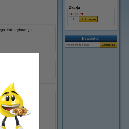
Okazja
110,00 zł
ego druku cyfrowego.
Newsletter
250 kartek
1