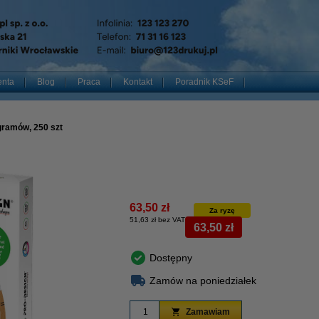
enta
Blog
Praca
Kontakt
Poradnik KSeF
gramów, 250 szt
63,50 zł
Za ryzę
51,63 zł bez VAT
63,50 zł
Dostępny
Zamów na poniedziałek
Zamawiam