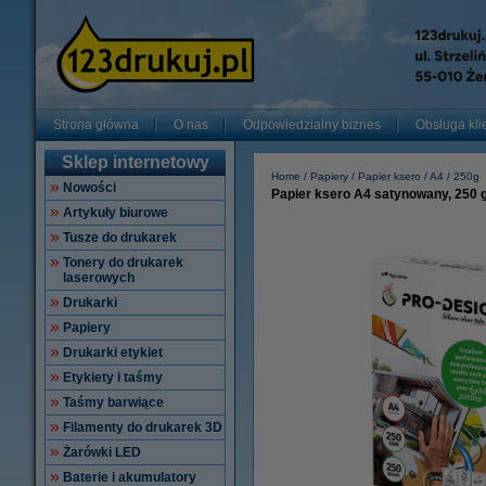
Strona główna
O nas
Odpowiedzialny biznes
Obsługa kli
Sklep internetowy
Home
Papiery
Papier ksero
A4
250g
Nowości
Papier ksero A4 satynowany, 250 
Artykuły biurowe
Tusze do drukarek
Tonery do drukarek
laserowych
Drukarki
Papiery
Drukarki etykiet
Etykiety i taśmy
Taśmy barwiące
Filamenty do drukarek 3D
Żarówki LED
Baterie i akumulatory