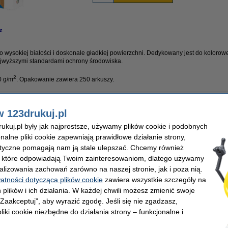
z
wysokiej białości i doskonale gładkiej powierzchni. Dedykowany jest do kolorow
jwyższymi standardami ochrony środowiska.
2
0 g/m
. Opakowanie zawiera 250 arkuszy.
w 123drukuj.pl
esign
Ilość arkuszy:
/m²
Ilość ryz papieru:
kuj.pl były jak najprostsze, używamy plików cookie i podobnych
onalne pliki cookie zapewniają prawidłowe działanie strony,
lityczne pomagają nam ją stale ulepszać. Chcemy również
, które odpowiadają Twoim zainteresowaniom, dlatego używamy
alizowania zachowań zarówno na naszej stronie, jak i poza nią.
watności dotycząca plików cookie
zawiera wszystkie szczegóły na
 plików i ich działania. W każdej chwili możesz zmienić swoje
 „Zaakceptuj”, aby wyrazić zgodę. Jeśli się nie zgadzasz,
liki cookie niezbędne do działania strony – funkcjonalne i