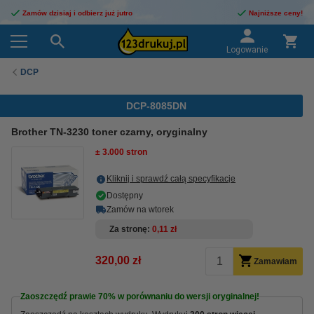
Zamów dzisiaj i odbierz już jutro
Najniższe ceny!
Logowanie
DCP
DCP-8085DN
Brother TN-3230 toner czarny, oryginalny
± 3.000 stron
Kliknij i sprawdź całą specyfikacje
Dostępny
Zamów na wtorek
Za stronę
0,11 zł
320,00 zł
Zamawiam
Zaoszczędź prawie
70%
w porównaniu do wersji oryginalnej!