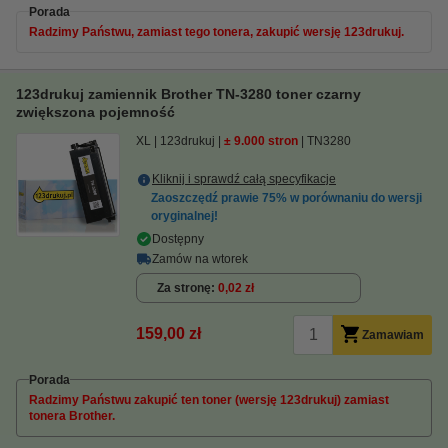
Porada
Radzimy Państwu, zamiast tego tonera, zakupić wersję 123drukuj.
123drukuj zamiennik Brother TN-3280 toner czarny
zwiększona pojemność
XL
123drukuj
± 9.000 stron
TN3280
Kliknij i sprawdź całą specyfikacje
Zaoszczędź prawie
75%
w porównaniu do wersji
oryginalnej!
Dostępny
Zamów na wtorek
Za stronę
0,02 zł
159,00 zł
Zamawiam
Porada
Radzimy Państwu zakupić ten toner (wersję 123drukuj) zamiast
tonera Brother.