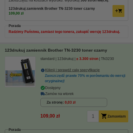
Zaoszczędź na kosztach wydruku. Wydrukuj
300 stron więcej
.
123drukuj zamiennik Brother TN-3230 toner czarny
109,00 zł
Porada
Radzimy Państwu, zamiast tego tonera, zakupić wersję 123drukuj.
123drukuj zamiennik Brother TN-3230 toner czarny
standard
123drukuj
± 3.300 stron
TN3230
Kliknij i sprawdź całą specyfikacje
Zaoszczędź prawie
70%
w porównaniu do wersji
oryginalnej!
Dostępny
Zamów na wtorek
Za stronę
0,03 zł
109,00 zł
Zamawiam
Porada