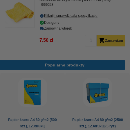
ściereczka do czyszczenia
43 x 32 cm
żółty
999058
Kliknij i sprawdź całą specyfikacje
Dostępny
Zamów na wtorek
7,50 zł
Zamawiam
Popularne produkty
Papier ksero A4 80 g/m2 (500
Papier ksero A4 80 g/m2 (2500
szt.), 123drukuj
szt.), 123drukuj (5 ryz)