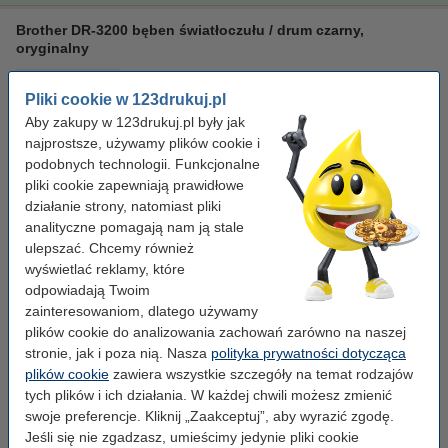
Brother DR-3200 bęben światłoczułu / drum czarny,
oryginalny
standard
Brother
± 25.000 stron
DR3200
Pliki cookie w 123drukuj.pl
Kliknij i sprawdź całą specyfikacje
Aby zakupy w 123drukuj.pl były jak
Dostępny
najprostsze, używamy plików cookie i
Zamów na wtorek
podobnych technologii. Funkcjonalne
pliki cookie zapewniają prawidłowe
Za stronę
0,02 zł
działanie strony, natomiast pliki
analityczne pomagają nam ją stale
599,00 zł
Zamawiam
ulepszać. Chcemy również
wyświetlać reklamy, które
Zaoszczędź ponad
70%
w porównaniu do wersji oryginalnej!
odpowiadają Twoim
Zaoszczędź na kosztach wydruku.
zainteresowaniom, dlatego używamy
plików cookie do analizowania zachowań zarówno na naszej
123drukuj zamiennik Brother DR-3200 bęben światłoczuły /
drum czarny
stronie, jak i poza nią. Nasza
polityka prywatności dotycząca
169,00 zł
plików cookie
zawiera wszystkie szczegóły na temat rodzajów
tych plików i ich działania. W każdej chwili możesz zmienić
Porada
swoje preferencje. Kliknij „Zaakceptuj”, aby wyrazić zgodę.
Radzimy Państwu, zamiast tego bębna, zakupić wersję 123drukuj.
Jeśli się nie zgadzasz, umieścimy jedynie pliki cookie