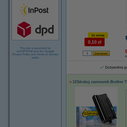
Za stronę
0,10 zł
This site is protected by
reCAPTCHA and the Google
Privacy Policy
and
Terms of Service
4
apply.
Dożywotnia gw
123drukuj zamiennik Brother 