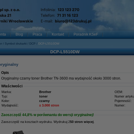
enta
Blog
Praca
Kontakt
Poradnik KSeF
er
Symbol drukarki
DCP
DCP-L5510DW
DCP-L5510DW
oryginalny
Opis
Oryginalny czarny toner Brother TN-3600 ma wydajność około 3000 stron.
Właściwości
Marka:
Brother
OEM:
Typ:
toner
Numer artyku
Kolor:
czarny
Pojemność:
Wydajność:
± 3.000 stron
Numer:
Zaoszczędź
44,8%
w porównaniu do wersji oryginalnej!
Zaoszczędź na kosztach wydruku. Wydrukuj 2
50 stron więcej
.