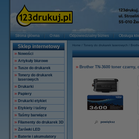
Strona główna
O nas
Odpowiedzialny biznes
Obsługa kli
Home
Tonery do drukarek laserowych
Broth
Sklep internetowy
Nowości
Artykuły biurowe
Brother TN-3600 toner czarny, 
Tusze do drukarek
Tonery do drukarek
laserowych
Drukarki
Papiery
Drukarki etykiet
Etykiety i taśmy
Taśmy barwiące
Filamenty do drukarek 3D
powiększ
Żarówki LED
Baterie i akumulatory