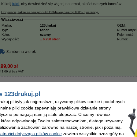
Kliknij
tutaj
, aby dowiedzieć się więcej na temat jakości naszych tonerów.
Oczywiście, także na ten produkt 123drukuj dajemy 100% gwarancję.
Właściwości
Marka:
123drukuj
OEM:
Typ:
toner
Numer artyku
Kolor:
czarny
Pojemność:
Wydajność:
± 6.250 stron
Numer:
Zamów na wtorek
299,00 zł
43,09 zł bez VAT
ny, extra zwiększona pojemność, oryginalny
w 123drukuj.pl
Opis
Oryginalny czarny toner Brother TN-3600XXL o extra zwiększonej wydajności p
kuj.pl były jak najprostsze, używamy plików cookie i podobnych
stron.
onalne pliki cookie zapewniają prawidłowe działanie strony,
Ten toner jest również znany pod numerem Brother TN-3650XXL.
lityczne pomagają nam ją stale ulepszać. Chcemy również
Właściwości
, które odpowiadają Twoim zainteresowaniom, dlatego używamy
Marka:
Brother
OEM:
alizowania zachowań zarówno na naszej stronie, jak i poza nią.
Typ:
toner
Numer artyku
watności dotycząca plików cookie
zawiera wszystkie szczegóły na
Kolor:
czarny
Pojemność: