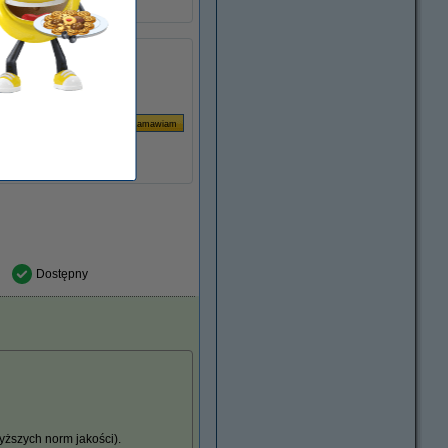
TN3600XXL
szona
Za stronę
0,03 zł
Dostępny
ższych norm jakości).