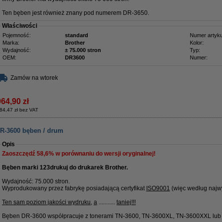
Ten bęben jest również znany pod numerem DR-3650.
Właściwości
Pojemność:
standard
Numer artyku
Marka:
Brother
Kolor:
Wydajność:
± 75.000 stron
Typ:
OEM:
DR3600
Numer:
Zamów na wtorek
964,90 zł
84,47 zł bez VAT
DR-3600 bęben / drum
Opis
Zaoszczędź
58,6%
w porównaniu do wersji oryginalnej!
Bęben marki 123drukuj do drukarek Brother.
Wydajność: 75.000 stron.
Wyprodukowany przez fabrykę posiadającą certyfikat
ISO9001
(więc według najwy
Ten sam poziom jakości wydruku
,
a
...........
taniej!!!
Bęben DR-3600 współpracuje z tonerami TN-3600, TN-3600XL, TN-3600XXL lub