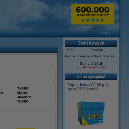
Zaloguj
Twój koszyk
Ilość
Produkt
Nie ma produktów w Twoim koszyku.
Suma:
0,00 zł
(z podatkiem 0% VAT)
Oferta specjalna!
Papier ksero A4 80 g (5
TN3600
ryz = 2500 kartek)
łu:
051402
standard
TN3600