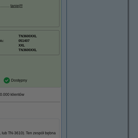
.......
taniej!!!
TN3600XXL
łu:
051407
XXL
TN3600XXL
Dostępny
0.000 klientów
 lub TN-3610). Ten zespół bębna