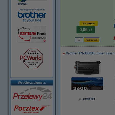
Za stronę
0,06 zł
1
Brother TN-3600XL toner czarn
Współpracujemy z:
powiększ