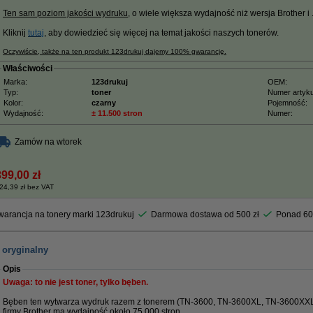
Ten sam poziom jakości wydruku
, o wiele większa wydajność niż wersja Brother i ....
Kliknij
tutaj
, aby dowiedzieć się więcej na temat jakości naszych tonerów.
Oczywiście, także na ten produkt 123drukuj dajemy 100% gwarancję.
Właściwości
Marka:
123drukuj
OEM:
Typ:
toner
Numer artyku
Kolor:
czarny
Pojemność:
Wydajność:
± 11.500 stron
Numer:
Zamów na wtorek
399,00 zł
24,39 zł bez VAT
arancja na tonery marki 123drukuj
Darmowa dostawa od 500 zł
Ponad 60
 oryginalny
Opis
Uwaga: to nie jest toner, tylko bęben.
Bęben ten wytwarza wydruk razem z tonerem (TN-3600, TN-3600XL, TN-3600XXL
firmy Brother ma wydajność około 75 000 stron.