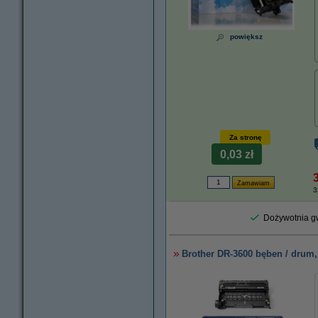
powiększ
Za stronę
0,03 zł
3
Dożywotnia gw
Brother DR-3600 bęben / drum,