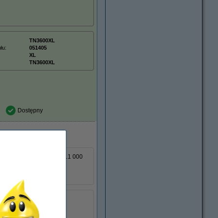
TN3600XL
łu:
051405
XL
TN3600XL
Dostępny
ozwala wydrukować około 11 000
TN3600XXL
łu:
051406
XXL