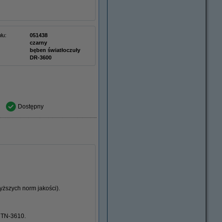
łu:
051438
czarny
bęben światłoczuły
DR-3600
Dostępny
ższych norm jakości).
 TN-3610.