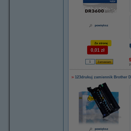
powiększ
Za stronę
0,01 zł
7
123drukuj zamiennik Brother 
powiększ