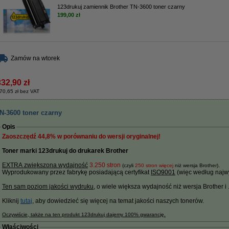
123drukuj zamiennik Brother TN-3600 toner czarny
199,00 zł
Zamów na wtorek
332,90 zł
70,65 zł bez VAT
N-3600 toner czarny
Opis
Zaoszczędź
44,8%
w porównaniu do wersji oryginalnej!
Toner marki 123drukuj do drukarek Brother
EXTRA zwiększona wydajność
3.250 stron
.
(czyli
250 stron więcej
niż wersja Brother)
Wyprodukowany przez fabrykę posiadającą certyfikat
ISO9001
(więc według najwy
Ten sam poziom jakości wydruku
, o wiele większa wydajność niż wersja Brother i ....
Kliknij
tutaj
, aby dowiedzieć się więcej na temat jakości naszych tonerów.
Oczywiście, także na ten produkt 123drukuj dajemy 100% gwarancję.
Właściwości