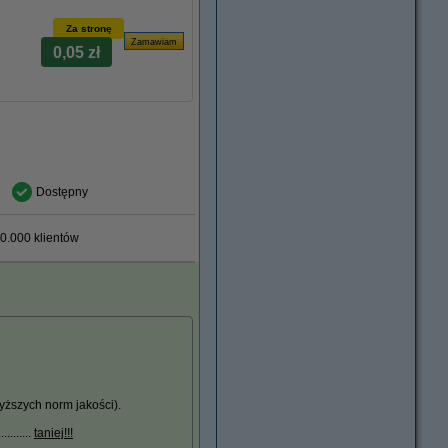
Za stronę
0,05 zł
Dostępny
0.000 klientów
ższych norm jakości).
.......
taniej!!!