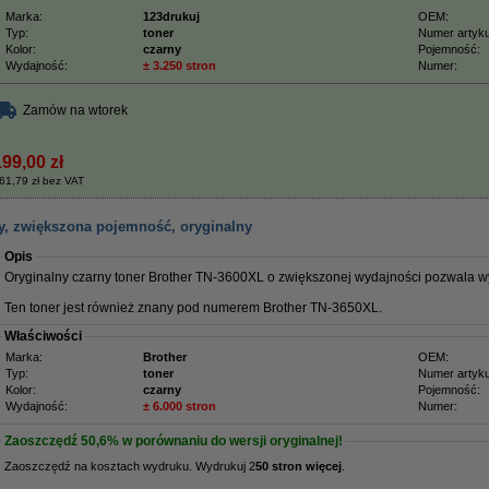
Marka:
123drukuj
OEM:
Typ:
toner
Numer artyku
Kolor:
czarny
Pojemność:
Wydajność:
± 3.250 stron
Numer:
Zamów na wtorek
199,00 zł
61,79 zł bez VAT
y, zwiększona pojemność, oryginalny
Opis
Oryginalny czarny toner Brother TN-3600XL o zwiększonej wydajności pozwala w
Ten toner jest również znany pod numerem Brother TN-3650XL.
Właściwości
Marka:
Brother
OEM:
Typ:
toner
Numer artyku
Kolor:
czarny
Pojemność:
Wydajność:
± 6.000 stron
Numer:
Zaoszczędź
50,6%
w porównaniu do wersji oryginalnej!
Zaoszczędź na kosztach wydruku. Wydrukuj 2
50 stron więcej
.