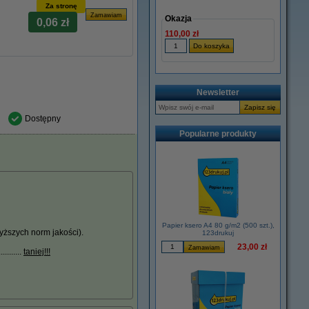
Za stronę
Okazja
0,06 zł
110,00 zł
Newsletter
Dostępny
Popularne produkty
Papier ksero A4 80 g/m2 (500 szt.),
ższych norm jakości).
123drukuj
23,00 zł
.......
taniej!!!