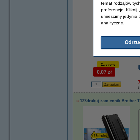
powiększ
temat rodzajów tych
preferencje. Kliknij
umieścimy jedynie p
analityczne.
Odrzu
Za stronę
0,07 zł
5
123drukuj zamiennik Brother 