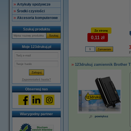
Artykuły spożywcze
Środki czystości
Akcesoria komputerowe
Szukaj produktu
Za stronę
Szukaj
0,11 zł
Moje 123drukuj.pl
2
123drukuj zamiennik Brother T
Zapomniałeś hasła?
Obserwuj nas
Wiarygodny partner
powiększ