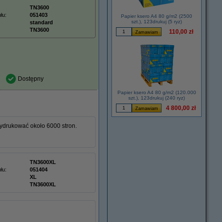
TN3600
łu:
051403
Papier ksero A4 80 g/m2 (2500
szt.), 123drukuj (5 ryz)
standard
TN3600
110,00 zł
Dostępny
Papier ksero A4 80 g/m2 (120.000
szt.), 123drukuj (240 ryz)
4 800,00 zł
ydrukować około 6000 stron.
TN3600XL
łu:
051404
XL
TN3600XL