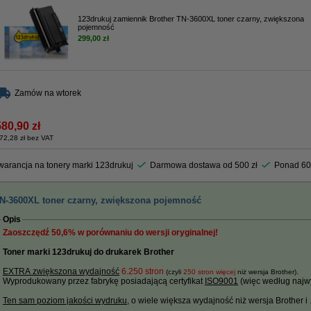
123drukuj zamiennik Brother TN-3600XL toner czarny, zwiększona
pojemność
299,00 zł
Zamów na wtorek
580,90 zł
72,28 zł bez VAT
arancja na tonery marki 123drukuj
Darmowa dostawa od 500 zł
Ponad 60
TN-3600XL toner czarny, zwiększona pojemność
Opis
Zaoszczędź
50,6%
w porównaniu do wersji oryginalnej!
Toner marki 123drukuj do drukarek Brother
EXTRA zwiększona wydajność
6.250 stron
.
(czyli
250 stron więcej
niż wersja Brother)
Wyprodukowany przez fabrykę posiadającą certyfikat
ISO9001
(więc według najwy
Ten sam poziom jakości wydruku
, o wiele większa wydajność niż wersja Brother i ....