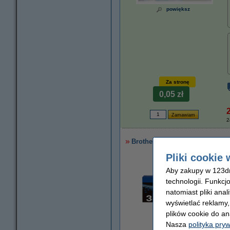
powiększ
Za stronę
0,05 zł
2
Brother TN-3600XXL toner czar
Pliki cookie 
Aby zakupy w 123dru
technologii. Funkcj
natomiast pliki ana
wyświetlać reklamy
plików cookie do an
Nasza
polityka pry