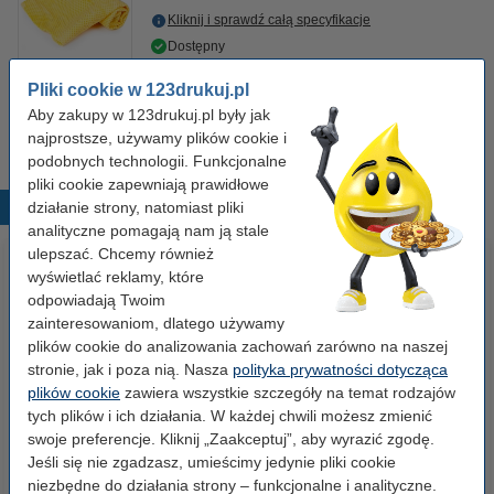
Kliknij i sprawdź całą specyfikacje
Dostępny
Zamów na wtorek
Pliki cookie w 123drukuj.pl
7,50 zł
Aby zakupy w 123drukuj.pl były jak
Zamawiam
najprostsze, używamy plików cookie i
podobnych technologii. Funkcjonalne
pliki cookie zapewniają prawidłowe
działanie strony, natomiast pliki
Popularne produkty
analityczne pomagają nam ją stale
ulepszać. Chcemy również
wyświetlać reklamy, które
odpowiadają Twoim
zainteresowaniom, dlatego używamy
plików cookie do analizowania zachowań zarówno na naszej
stronie, jak i poza nią. Nasza
polityka prywatności dotycząca
plików cookie
zawiera wszystkie szczegóły na temat rodzajów
tych plików i ich działania. W każdej chwili możesz zmienić
Papier ksero A4 80 g/m2 (500
Papier ksero A4 80 g/m2 (2500
swoje preferencje. Kliknij „Zaakceptuj”, aby wyrazić zgodę.
szt.), 123drukuj
szt.), 123drukuj (5 ryz)
Jeśli się nie zgadzasz, umieścimy jedynie pliki cookie
niezbędne do działania strony – funkcjonalne i analityczne.
23,00 zł
110,00 zł