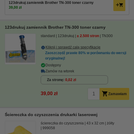
123drukuj zamiennik Brother TN-300 toner czarny
39,00 zł
123drukuj zamiennik Brother TN-300 toner czarny
standard
123drukuj
± 2.500 stron
TN300
Kliknij i sprawdź całą specyfikacje
Zaoszczędź prawie
80%
w porównaniu do wersji
oryginalnej!
Dostępny
Zamów na wtorek
Za stronę
0,02 zł
39,00 zł
Zamawiam
Ściereczka do czyszczenia drukarki laserowej
ściereczka do czyszczenia
43 x 32 cm
żółty
999058