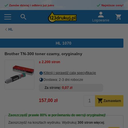
Zamów dzisiaj i odbierz już jutro
Najniższe ceny!
Logowanie
HL
HL 1070
Brother TN-300 toner czarny, oryginalny
± 2.200 stron
Kliknij i sprawdź całą specyfikacje
Dostawa: 2-3 dni robocze
Za stronę
0,07 zł
157,00 zł
Zamawiam
Zaoszczędź prawie
80%
w porównaniu do wersji oryginalnej!
Zaoszczędź na kosztach wydruku. Wydrukuj
300 stron więcej
.