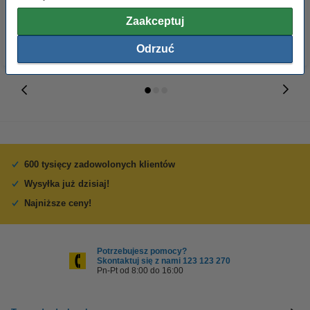
z VAT
z VAT
Zaakceptuj
Odrzuć
600 tysięcy zadowolonych klientów
Wysyłka już dzisiaj!
Najniższe ceny!
Potrzebujesz pomocy?
Skontaktuj się z nami 123 123 270
Pn-Pt od 8:00 do 16:00