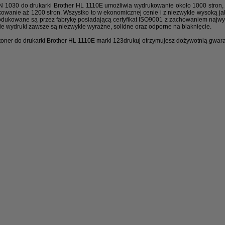
N 1030 do drukarki Brother HL 1110E umożliwia wydrukowanie około 1000 stron
wanie aż 1200 stron. Wszystko to w ekonomicznej cenie i z niezwykle wysoką jak
rodukowane są przez fabrykę posiadającą certyfikat ISO9001 z zachowaniem najwy
tkie wydruki zawsze są niezwykle wyraźne, solidne oraz odporne na blaknięcie.
 toner do drukarki Brother HL 1110E marki 123drukuj otrzymujesz dożywotnią gwara