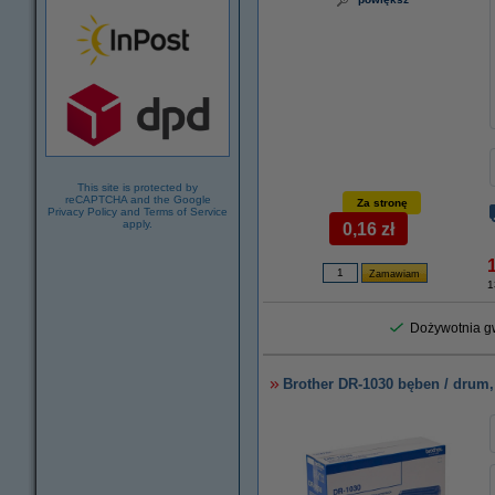
This site is protected by
reCAPTCHA and the Google
Za stronę
Privacy Policy
and
Terms of Service
apply.
0,16 zł
1
Dożywotnia gw
Brother DR-1030 bęben / drum,