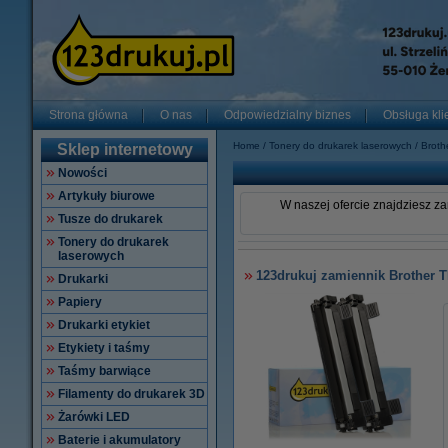
Strona główna
O nas
Odpowiedzialny biznes
Obsługa kli
Home
Tonery do drukarek laserowych
Broth
Sklep internetowy
Nowości
Artykuły biurowe
W naszej ofercie znajdziesz za
Tusze do drukarek
Tonery do drukarek
laserowych
123drukuj zamiennik Brother T
Drukarki
Papiery
Drukarki etykiet
Etykiety i taśmy
Taśmy barwiące
Filamenty do drukarek 3D
Żarówki LED
Baterie i akumulatory