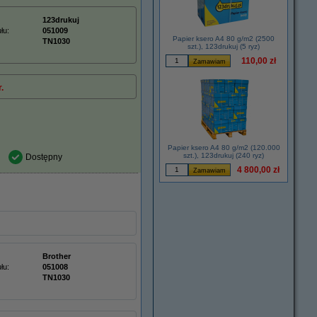
123drukuj
łu:
051009
Papier ksero A4 80 g/m2 (2500
TN1030
szt.), 123drukuj (5 ryz)
110,00 zł
.
Papier ksero A4 80 g/m2 (120.000
szt.), 123drukuj (240 ryz)
Dostępny
4 800,00 zł
Brother
łu:
051008
TN1030