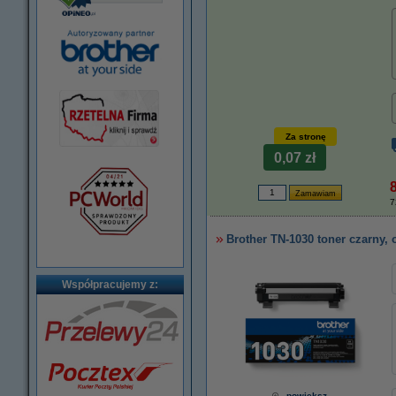
Za stronę
0,07 zł
8
7
Brother TN-1030 toner czarny, 
Współpracujemy z:
powiększ