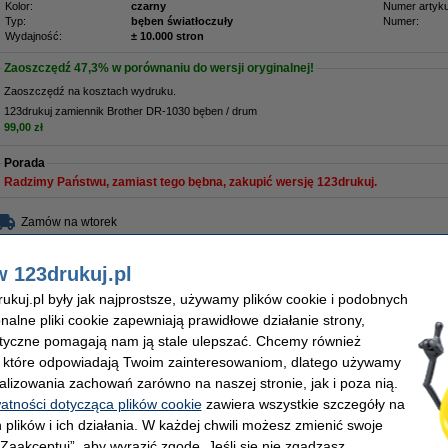
Kolor:
czarny
Numer artyku
Typ:
bęben światłoczuły
Numer:
Wydajność:
± 10.000 stron
Zaoszczędź
47,3%
w porównaniu do wersji oryginalnej!
Zaoszczędź na kosztach wydruku.
123drukuj zamiennik Brother DR-1030 bęben / drum
99,00 zł
Porada
Radzimy Państwu, zamiast tego bębna, zakupić wersję 123drukuj.
Zamów na wtorek
187,90 zł
w 123drukuj.pl
52,76 zł bez VAT
kuj.pl były jak najprostsze, używamy plików cookie i podobnych
DR-1030 bęben / drum
onalne pliki cookie zapewniają prawidłowe działanie strony,
Opis
lityczne pomagają nam ją stale ulepszać. Chcemy również
Zaoszczędź
47,3%
w porównaniu do wersji oryginalnej!
, które odpowiadają Twoim zainteresowaniom, dlatego używamy
alizowania zachowań zarówno na naszej stronie, jak i poza nią.
Bęben marki 123drukuj do drukarek Brother.
watności dotycząca plików cookie
zawiera wszystkie szczegóły na
Wydajność: 10.000 stron.
 plików i ich działania. W każdej chwili możesz zmienić swoje
Wyprodukowany przez fabrykę posiadającą certyfikat
ISO9001
(więc według najwy
 „Zaakceptuj”, aby wyrazić zgodę. Jeśli się nie zgadzasz,