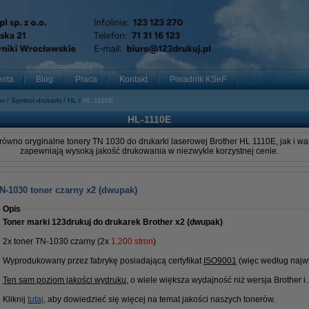
enta
Blog
Praca
Kontakt
Poradnik KSeF
er
Symbol drukarki
HL
HL-1110E
HL-1110E
równo oryginalne tonery TN 1030 do drukarki laserowej Brother HL 1110E, jak i war
zapewniają wysoką jakość drukowania w niezwykle korzystnej cenie.
N-1030 toner czarny x2 (dwupak)
Opis
Toner marki 123drukuj do drukarek Brother x2 (dwupak)
2x toner TN-1030 czarny (2x
1.200 stron
)
Wyprodukowany przez fabrykę posiadającą certyfikat
ISO9001
(więc według najwy
Ten sam poziom jakości wydruku
, o wiele większa wydajność niż wersja Brother i...
Kliknij
tutaj
, aby dowiedzieć się więcej na temat jakości naszych tonerów.