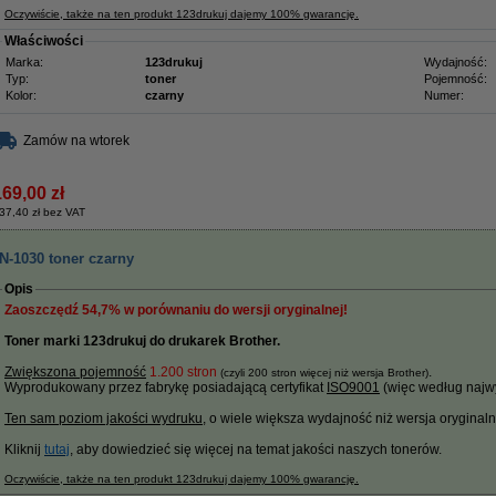
Oczywiście, także na ten produkt 123drukuj dajemy 100% gwarancję.
Właściwości
Marka:
123drukuj
Wydajność:
Typ:
toner
Pojemność:
Kolor:
czarny
Numer:
Zamów na wtorek
169,00 zł
37,40 zł bez VAT
N-1030 toner czarny
Opis
Zaoszczędź
54,7%
w porównaniu do wersji oryginalnej!
Toner marki 123drukuj do drukarek Brother.
Zwiększona pojemność
1.200 stron
.
(czyli 200 stron więcej niż wersja Brother)
Wyprodukowany przez fabrykę posiadającą certyfikat
ISO9001
(więc według najwy
Ten sam poziom jakości wydruku
, o wiele większa wydajność niż wersja oryginalna i
Kliknij
tutaj
, aby dowiedzieć się więcej na temat jakości naszych tonerów.
Oczywiście, także na ten produkt 123drukuj dajemy 100% gwarancję.