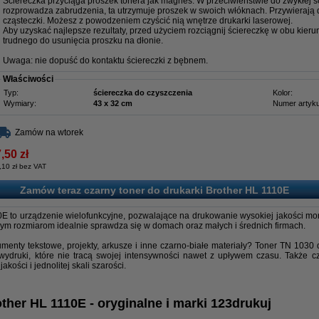
Ściereczka przyciąga proszek tonera jak magnes. W przeciwieństwie do zwykłej ści
rozprowadza zabrudzenia, ta utrzymuje proszek w swoich włóknach. Przywierają 
cząsteczki. Możesz z powodzeniem czyścić nią wnętrze drukarki laserowej.
Aby uzyskać najlepsze rezultaty, przed użyciem rozciągnij ściereczkę w obu kieru
trudnego do usunięcia proszku na dłonie.
Uwaga: nie dopuść do kontaktu ściereczki z bębnem.
Właściwości
Typ:
ściereczka do czyszczenia
Kolor:
Wymiary:
43 x 32 cm
Numer artyku
Zamów na wtorek
,50 zł
,10 zł bez VAT
Zamów teraz czarny toner do drukarki Brother HL 1110E
0E to urządzenie wielofunkcyjne, pozwalające na drukowanie wysokiej jakości 
ym rozmiarom idealnie sprawdza się w domach oraz małych i średnich firmach.
nty tekstowe, projekty, arkusze i inne czarno-białe materiały? Toner TN 1030 
druki, które nie tracą swojej intensywności nawet z upływem czasu. Także cza
ości i jednolitej skali szarości.
ther HL 1110E - oryginalne i marki 123drukuj