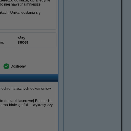
ereczki do kurzu, która jedynie
do niej nawet najmniejsze
nkach. Unikaj dostania się
żółty
łu:
999058
Dostępny
monochromatycznych dokumentów i
do drukarki laserowej Brother HL
rno-białe grafiki – wykresy czy