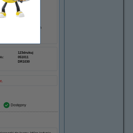
serowa wskazuje, że bęben
123drukuj
łu:
051011
DR1030
r.
Dostępny