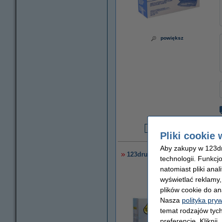
powiększ
Pliki cookie 
1
Aby zakupy w 123dru
123drukuj zamiennik Brother 
technologii. Funkcj
natomiast pliki ana
wyświetlać reklamy
plików cookie do an
Nasza
polityka pry
temat rodzajów tych
preferencje. Kliknij