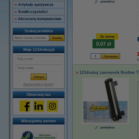
powiększ
Artykuły spożywcze
Środki czystości
Akcesoria komputerowe
Szukaj produktu
Za stronę
Szukaj
0,07 zł
Moje 123drukuj.pl
1
123drukuj zamiennik Brother T
Zapomniałeś hasła?
Obserwuj nas
Wiarygodny partner
powiększ