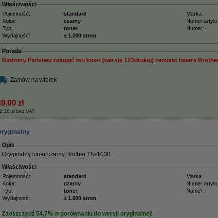
Właściwości
Pojemność:
standard
Marka:
Kolor:
czarny
Numer artyku
Typ:
toner
Numer:
Wydajność:
± 1.200 stron
Porada
Radzimy Państwu zakupić ten toner (wersję 123drukuj) zamiast tonera Brother
Zamów na wtorek
9,00 zł
2,36 zł bez VAT
oryginalny
Opis
Oryginalny toner czarny Brother TN-1030
.
Właściwości
Pojemność:
standard
Marka:
Kolor:
czarny
Numer artyku
Typ:
toner
Numer:
Wydajność:
± 1.000 stron
Zaoszczędź
54,7%
w porównaniu do wersji oryginalnej!