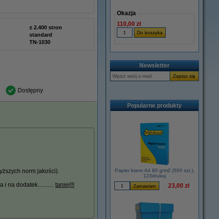
Okazja
110,00 zł
± 2.400 stron
standard
TN-1030
Newsletter
Dostępny
Popularne produkty
ższych norm jakości).
Papier ksero A4 80 g/m2 (500 szt.),
123drukuj
 na dodatek...........
taniej!!!
23,00 zł