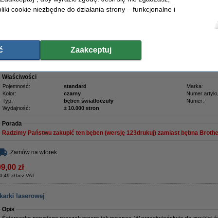
Ten sam poziom jakości wydruku, a ... taniej!
liki cookie niezbędne do działania strony – funkcjonalne i
Ten bęben współpracuje z tonerami TN-1030.
Uwaga:
To nie jest toner
tylko bęben
!
Bęben nie zastępuje pustego toneru. Zamów bęben tylko wtedy, gdy drukarka la
ć
Zaakceptuj
wymaga wymiany.
Oczywiście także na ten produkt 123drukuj dajemy 100% gwarancję.
Właściwości
Pojemność:
standard
Marka:
Kolor:
czarny
Numer artyku
Typ:
bęben światłoczuły
Numer:
Wydajność:
± 10.000 stron
Porada
Radzimy Państwu zakupić ten bęben (wersję 123drukuj) zamiast bębna Brothe
Zamów na wtorek
9,00 zł
0,49 zł bez VAT
karki laserowej
Opis