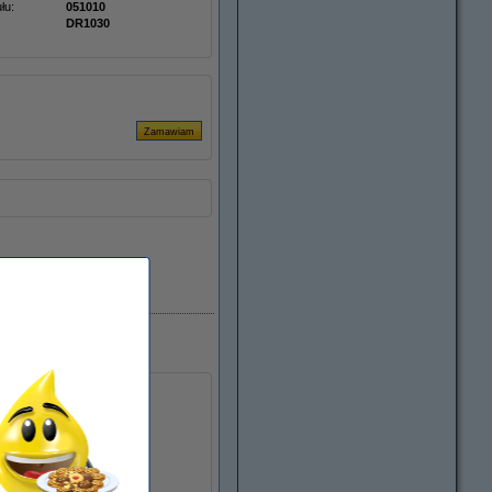
łu:
051010
DR1030
Dostępny
ższych norm jakości).