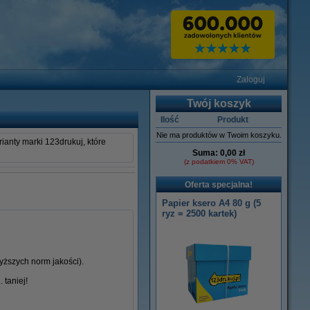
Zaloguj
Twój koszyk
Ilość
Produkt
Nie ma produktów w Twoim koszyku.
ianty marki 123drukuj, które
Suma:
0,00 zł
(z podatkiem 0% VAT)
Oferta specjalna!
Papier ksero A4 80 g (5
ryz = 2500 kartek)
ższych norm jakości).
 taniej!