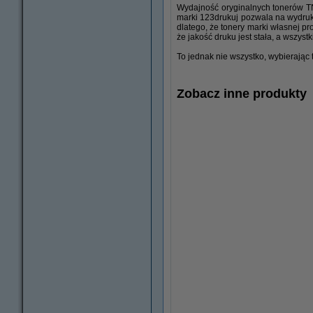
Wydajność oryginalnych tonerów T
marki 123drukuj pozwala na wydruko
dlatego, że tonery marki własnej p
że jakość druku jest stała, a wszys
To jednak nie wszystko, wybierając
Zobacz inne produkty