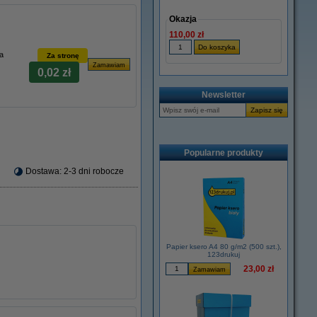
Okazja
110,00 zł
a
Za stronę
0,02 zł
Newsletter
Popularne produkty
Dostawa: 2-3 dni robocze
Papier ksero A4 80 g/m2 (500 szt.),
123drukuj
23,00 zł