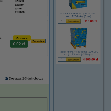
łu:
029680
czarny
toner
TN7600
Papier ksero A4 80 g/m2 (2500
szt.), 123drukuj (5 ryz)
110,00 zł
a
Za stronę
0,02 zł
Papier ksero A4 80 g/m2 (120.000
szt.), 123drukuj (240 ryz)
4 800,00 zł
Dostawa: 2-3 dni robocze