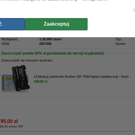
Opis
Oryginalny bęben światłoczuły / drum Brother.
Radzimy Państwu, zamiast tego bębna, zakupić wersję 123drukuj.
ć
Zaakceptuj
Właściwości
Pojemność:
standard
Numer artyku
Marka:
Brother
Kolor:
Wydajność:
± 20.000 stron
Typ:
OEM:
DR7000
Numer:
Zaoszczędź prawie
80%
w porównaniu do wersji oryginalnej!
Zaoszczędź na kosztach wydruku.
123drukuj zamiennik Brother DR-7000 bęben światłoczuły / drum
169,00 zł
795,00 zł
46,34 zł bez VAT