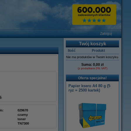
Zaloguj
Twój koszyk
Ilość
Produkt
Nie ma produktów w Twoim koszyku.
Suma:
0,00 zł
(z podatkiem 0% VAT)
Oferta specjalna!
Papier ksero A4 80 g (5
ryz = 2500 kartek)
j.
łu:
029670
czarny
toner
TN7300