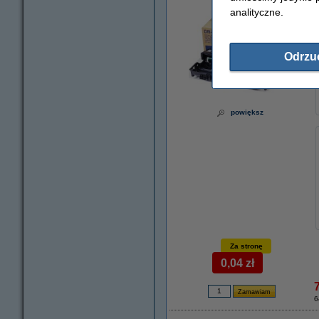
analityczne.
Odrzu
powiększ
Za stronę
0,04 zł
6