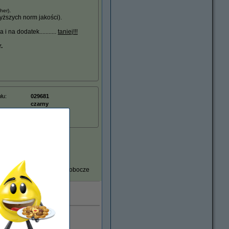
.
ther)
ższych norm jakości).
 na dodatek...........
taniej!!!
.
łu:
029681
czarny
toner
TN7600
Dostawa: 2-3 dni robocze
0.000 klientów