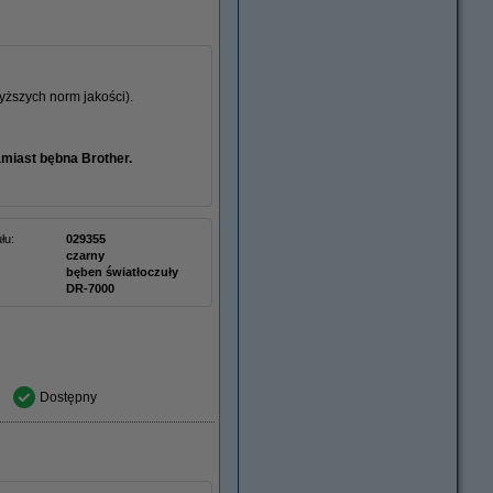
ższych norm jakości).
amiast bębna Brother.
łu:
029355
czarny
bęben światłoczuły
DR-7000
Dostępny