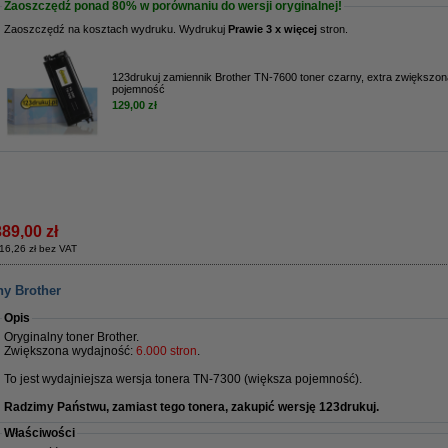
Zaoszczędź ponad
80%
w porównaniu do wersji oryginalnej!
Zaoszczędź na kosztach wydruku.
Wydrukuj
Prawie 3 x więcej
stron.
123drukuj zamiennik Brother TN-7600 toner czarny, extra zwiększon
pojemność
129,00 zł
389,00 zł
16,26 zł bez VAT
ny Brother
Opis
Oryginalny toner Brother.
Zwiększona wydajność:
6.000 stron
.
To jest wydajniejsza wersja tonera TN-7300 (większa pojemność).
Radzimy Państwu, zamiast tego tonera, zakupić wersję 123drukuj.
Właściwości