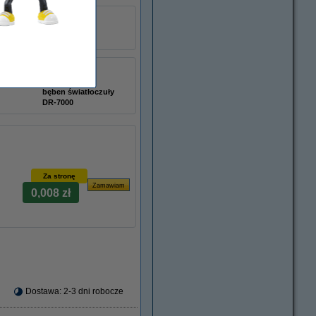
łu:
029350
czarny
bęben światłoczuły
DR-7000
Za stronę
0,008 zł
Dostawa: 2-3 dni robocze