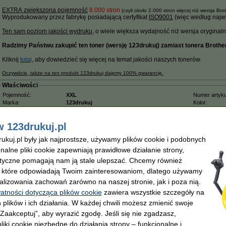
EXTRA zwiększona pojemność
8.000 stron
(czyli około 2.000 stron więcej niż wersja Bro
Wyprodukowany przez fabrykę posiadającą certyfikat
ISO9001
(więc według najwy
Ten sam poziom jakości wydruku
, o wiele większa wydajność niż wersja oryginalna i
Radzimy Państwu zakupić ten toner (wersję 123drukuj) zamiast tonera Brother
Kliknij
tutaj
, aby dowiedzieć się więcej na temat jakości naszych tonerów.
Oczywiście, także na ten produkt 123drukuj dajemy 100% gwarancję.
Właściwości
Pojemność:
XXL
Numer artyku
Marka:
123drukuj
Kolor:
Wydajność:
± 8.000 stron
Typ:
OEM:
TN7600
Numer:
w 123drukuj.pl
kuj.pl były jak najprostsze, używamy plików cookie i podobnych
onalne pliki cookie zapewniają prawidłowe działanie strony,
lityczne pomagają nam ją stale ulepszać. Chcemy również
129,00 zł
, które odpowiadają Twoim zainteresowaniom, dlatego używamy
04,88 zł bez VAT
alizowania zachowań zarówno na naszej stronie, jak i poza nią.
arancja na tonery marki 123drukuj
Darmowa dostawa od 500 zł
Ponad 60
watności dotycząca plików cookie
zawiera wszystkie szczegóły na
 plików i ich działania. W każdej chwili możesz zmienić swoje
 „Zaakceptuj”, aby wyrazić zgodę. Jeśli się nie zgadzasz,
czuły / drum, oryginalny
liki cookie niezbędne do działania strony – funkcjonalne i