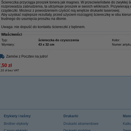
Ściereczka przyciąga proszek tonera jak magnes. W przeciwieństwie do zwykłej ści
rozprowadza zabrudzenia, ta utrzymuje proszek w swoich włóknach. Przywierają 
cząsteczki. Możesz z powodzeniem czyścić nią wnętrze drukarki laserowej.
Aby uzyskać najlepsze rezultaty, przed użyciem rozciągnij ściereczkę w obu kieru
trudnego do usunięcia proszku na dłonie.
Uwaga: nie dopuść do kontaktu ściereczki z bębnem.
Właściwości
Typ:
ściereczka do czyszczenia
Kolor:
Wymiary:
43 x 32 cm
Numer artyku
Zamów z Pocztex na jutro!
,50 zł
,10 zł bez VAT
Etykiety i taśmy
Drukarki
Mate
Brother etykiety
Drukarki atramentowe
Kalku
Canon etykiety
Drukarki mobilne
Segr