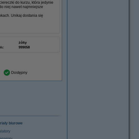
ereczki do kurzu, która jedynie
do niej nawet najmniejsze
nkach. Unikaj dostania się
żółty
łu:
999058
Dostępny
riały biurowe
latory
egarory