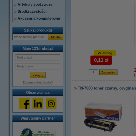
Artykuły spożywcze
Środki czystości
Akcesoria komputerowe
Szukaj produktu
Szukaj
Moje 123drukuj.pl
Za stronę
0,13 zł
3
Zapomniałeś hasła?
TN-7600 toner czarny, oryginal
Obserwuj nas
Wiarygodny partner