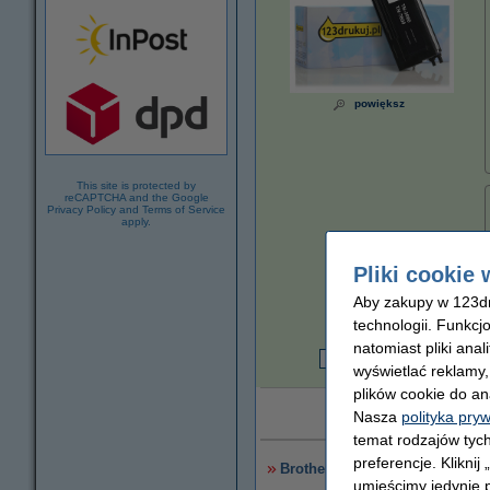
powiększ
This site is protected by
reCAPTCHA and the Google
Privacy Policy
and
Terms of Service
apply.
Pliki cookie 
Za stronę
Aby zakupy w 123dru
0,02 zł
technologii. Funkcj
natomiast pliki ana
wyświetlać reklamy
1
plików cookie do an
Dożywotnia gw
Nasza
polityka pry
temat rodzajów tych
preferencje. Kliknij
Brother DR-7000 bęben światło
umieścimy jedynie p