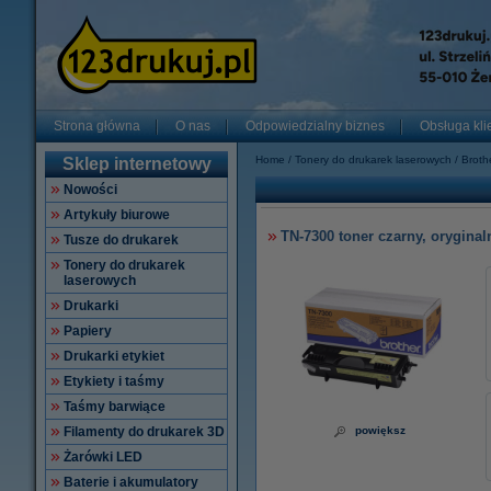
Strona główna
O nas
Odpowiedzialny biznes
Obsługa kli
Home
Tonery do drukarek laserowych
Broth
Sklep internetowy
Nowości
Artykuły biurowe
TN-7300 toner czarny, oryginal
Tusze do drukarek
Tonery do drukarek
laserowych
Drukarki
Papiery
Drukarki etykiet
Etykiety i taśmy
Taśmy barwiące
Filamenty do drukarek 3D
powiększ
Żarówki LED
Baterie i akumulatory