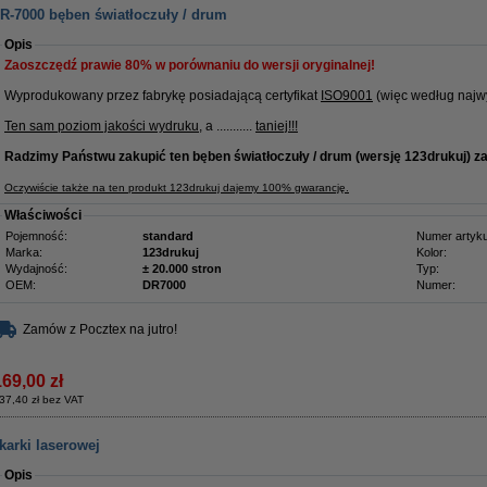
R-7000 bęben światłoczuły / drum
Opis
Zaoszczędź prawie
80%
w porównaniu do wersji oryginalnej!
Wyprodukowany przez fabrykę posiadającą certyfikat
ISO9001
(więc według najwy
Ten sam poziom jakości wydruku
, a ...........
taniej!!!
Radzimy Państwu zakupić ten bęben
światłoczuły / drum (wersję 123drukuj) z
Oczywiście także na ten produkt 123drukuj dajemy 100% gwarancję.
Właściwości
Pojemność:
standard
Numer artyku
Marka:
123drukuj
Kolor:
Wydajność:
± 20.000 stron
Typ:
OEM:
DR7000
Numer:
Zamów z Pocztex na jutro!
169,00 zł
37,40 zł bez VAT
karki laserowej
Opis