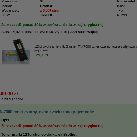
Pojemność:
XL
Numer artyku
Marka:
Brother
Kolor:
Wydajność:
± 6.000 stron
Typ:
OEM:
TN7600
Numer:
Zaoszczędź ponad
80%
w porównaniu do wersji oryginalnej!
Zaoszczędź na kosztach wydruku. Wydrukuj
2000 stron więcej
.
123drukuj zamiennik Brother TN-7600 toner czarny, extra zwiększon
pojemność
129,00 zł
499,00 zł
05,69 zł bez VAT
N-7600 toner czarny, extra zwiększona pojemność
Opis
Zaoszczędź ponad
80%
w porównaniu do wersji oryginalnej!
Toner marki 123drukuj do drukarek Brother.