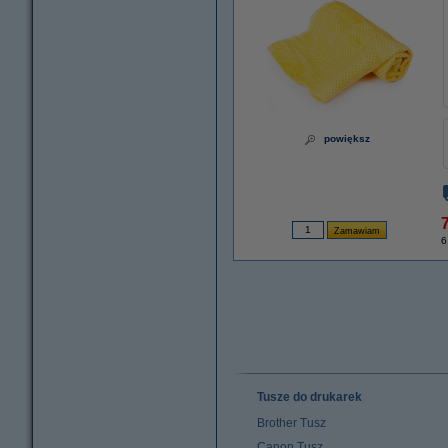
powiększ
7
6
Tusze do drukarek
Brother Tusz
Canon Tusz