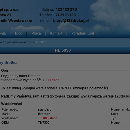
enta
Blog
Praca
Kontakt
Poradnik KSeF
er
Symbol drukarki
HL
HL 5030
HL 5030
ny Brother
Opis
Oryginalny toner Brother.
Standardowa wydajność:
3.000 stron
.
To jest mniej wydajna wersja tonera TN-7600 (mniejsza pojemność).
Radzimy Państwu, zamiast tego tonera, zakupić wydajniejszą wersję 123druku
Właściwości
Pojemność:
standard
Numer artyku
Marka:
Brother
Kolor:
Wydajność:
± 3.000 stron
Typ:
OEM:
TN7300
Numer: