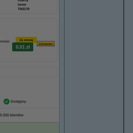
czarny
toner
TN3170
Za stronę
jemność
0,01 zł
Dostępny
0.000 klientów