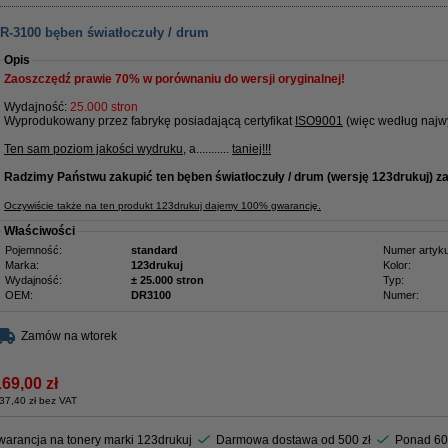
R-3100 bęben światłoczuły / drum
Opis
Zaoszczędź prawie
70%
w porównaniu do wersji oryginalnej!
Wydajność:
25.000 stron
Wyprodukowany przez fabrykę posiadającą certyfikat
ISO9001
(więc według najwy
Ten sam poziom jakości wydruku
, a...........
taniej!!!
Radzimy Państwu zakupić ten bęben
światłoczuły / drum (wersję 123drukuj) z
Oczywiście także na ten produkt 123drukuj dajemy 100% gwarancję.
Właściwości
Pojemność:
standard
Numer artyku
Marka:
123drukuj
Kolor:
Wydajność:
± 25.000 stron
Typ:
OEM:
DR3100
Numer:
Zamów na wtorek
169,00 zł
37,40 zł bez VAT
arancja na tonery marki 123drukuj
Darmowa dostawa od 500 zł
Ponad 60