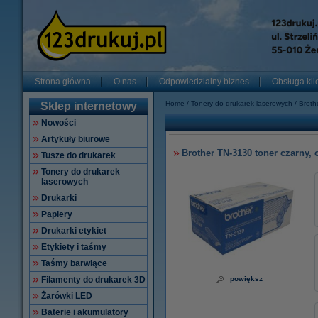
Strona główna
O nas
Odpowiedzialny biznes
Obsługa kli
Home
Tonery do drukarek laserowych
Broth
Sklep internetowy
Nowości
Artykuły biurowe
Brother TN-3130 toner czarny, 
Tusze do drukarek
Tonery do drukarek
laserowych
Drukarki
Papiery
Drukarki etykiet
Etykiety i taśmy
Taśmy barwiące
Filamenty do drukarek 3D
powiększ
Żarówki LED
Baterie i akumulatory