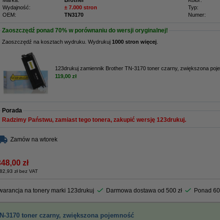
Marka:
Brother
Kolor:
Wydajność:
± 7.000 stron
Typ:
OEM:
TN3170
Numer:
Zaoszczędź ponad
70%
w porównaniu do wersji oryginalnej!
Zaoszczędź na kosztach wydruku. Wydrukuj
1000 stron więcej
.
123drukuj zamiennik Brother TN-3170 toner czarny, zwiększona po
119,00 zł
Porada
Radzimy Państwu, zamiast tego tonera, zakupić wersję 123drukuj.
Zamów na wtorek
348,00 zł
82,93 zł bez VAT
arancja na tonery marki 123drukuj
Darmowa dostawa od 500 zł
Ponad 60
TN-3170 toner czarny, zwiększona pojemność