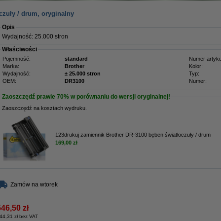
czuły / drum, oryginalny
Opis
Wydajność: 25.000 stron
Właściwości
Pojemność:
standard
Numer artyku
Marka:
Brother
Kolor:
Wydajność:
± 25.000 stron
Typ:
OEM:
DR3100
Numer:
Zaoszczędź prawie
70%
w porównaniu do wersji oryginalnej!
Zaoszczędź na kosztach wydruku.
123drukuj zamiennik Brother DR-3100 bęben światłoczuły / drum
169,00 zł
Zamów na wtorek
546,50 zł
44,31 zł bez VAT