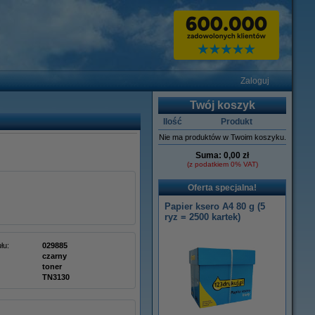
Zaloguj
Twój koszyk
Ilość
Produkt
Nie ma produktów w Twoim koszyku.
Suma:
0,00 zł
(z podatkiem 0% VAT)
Oferta specjalna!
Papier ksero A4 80 g (5
ryz = 2500 kartek)
łu:
029885
czarny
toner
TN3130