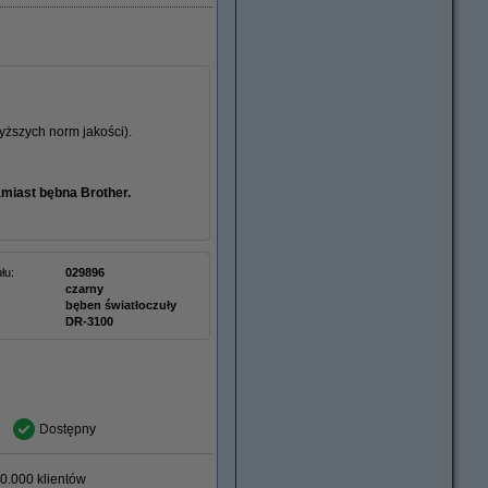
ższych norm jakości).
amiast bębna Brother.
łu:
029896
czarny
bęben światłoczuły
DR-3100
Dostępny
0.000 klientów