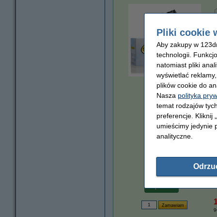
Pliki cookie 
Aby zakupy w 123dru
technologii. Funkcj
natomiast pliki ana
wyświetlać reklamy
powiększ
plików cookie do an
Nasza
polityka pry
temat rodzajów tych
preferencje. Kliknij
umieścimy jedynie p
analityczne.
Odrzu
Za stronę
0,01 zł
9