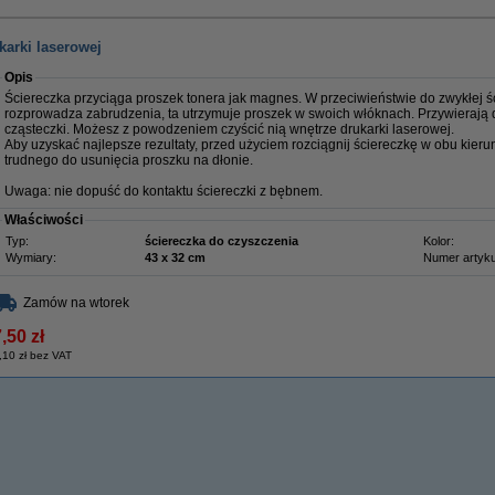
karki laserowej
Opis
Ściereczka przyciąga proszek tonera jak magnes. W przeciwieństwie do zwykłej ści
rozprowadza zabrudzenia, ta utrzymuje proszek w swoich włóknach. Przywierają 
cząsteczki. Możesz z powodzeniem czyścić nią wnętrze drukarki laserowej.
Aby uzyskać najlepsze rezultaty, przed użyciem rozciągnij ściereczkę w obu kieru
trudnego do usunięcia proszku na dłonie.
Uwaga: nie dopuść do kontaktu ściereczki z bębnem.
Właściwości
Typ:
ściereczka do czyszczenia
Kolor:
Wymiary:
43 x 32 cm
Numer artyku
Zamów na wtorek
,50 zł
,10 zł bez VAT