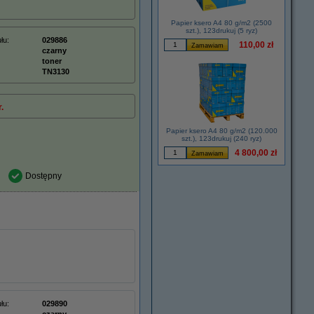
Papier ksero A4 80 g/m2 (2500
szt.), 123drukuj (5 ryz)
łu:
029886
110,00 zł
czarny
toner
TN3130
.
Papier ksero A4 80 g/m2 (120.000
szt.), 123drukuj (240 ryz)
4 800,00 zł
Dostępny
łu:
029890