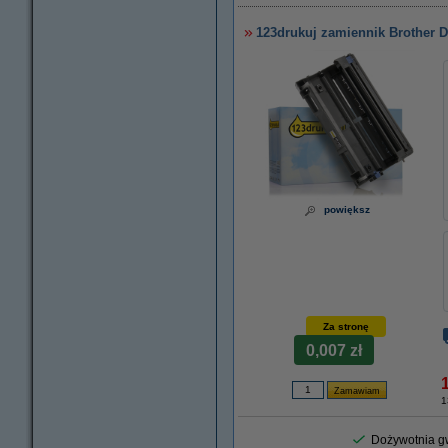
123drukuj zamiennik Brother D
powiększ
Za stronę
0,007 zł
1
Dożywotnia gw