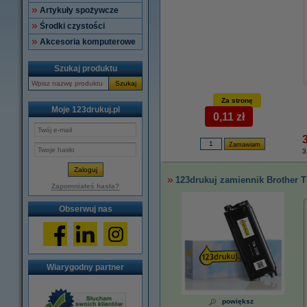
Artykuły spożywcze
Środki czystości
Akcesoria komputerowe
Szukaj produktu
Szukaj
Za stronę
Moje 123drukuj.pl
0,11 zł
3
123drukuj zamiennik Brother T
Zapomniałeś hasła?
Obserwuj nas
Wiarygodny partner
powiększ