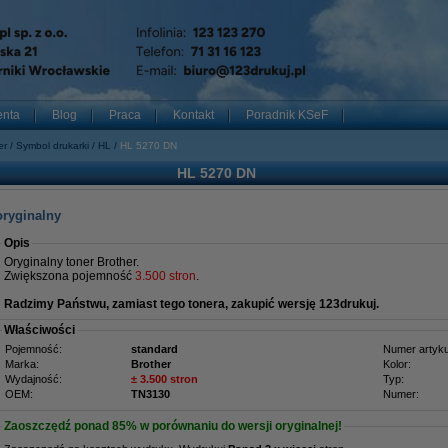
enta
Blog
Praca
Kontakt
Poradnik KSeF
er
Symbol drukarki
HL
HL 5270 DN
HL 5270 DN
oryginalny
Opis
Oryginalny toner Brother.
Zwiększona pojemność
3.500 stron
.
Radzimy Państwu, zamiast tego tonera, zakupić wersję 123drukuj.
Właściwości
Pojemność:
standard
Numer artyku
Marka:
Brother
Kolor:
Wydajność:
± 3.500 stron
Typ:
OEM:
TN3130
Numer:
Zaoszczędź ponad
85%
w porównaniu do wersji oryginalnej!