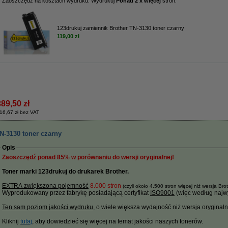
Zaoszczędź na kosztach wydruku. Wydrukuj
Ponad 2 x więcej
stron.
123drukuj zamiennik Brother TN-3130 toner czarny
119,00 zł
389,50 zł
16,67 zł bez VAT
N-3130 toner czarny
Opis
Zaoszczędź ponad
85%
w porównaniu do wersji oryginalnej!
Toner marki 123drukuj do drukarek Brother.
EXTRA zwiększona pojemność
8.000 stron
(czyli około 4.500 stron więcej niż wersja Bro
Wyprodukowany przez fabrykę posiadającą certyfikat
ISO9001
(więc według najwy
Ten sam poziom jakości wydruku
, o wiele większa wydajność niż wersja oryginalna i
Kliknij
tutaj
, aby dowiedzieć się więcej na temat jakości naszych tonerów.