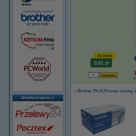
Za stronę
0,01 zł
9
Brother TN-3170 toner czarny,
Współpracujemy z: