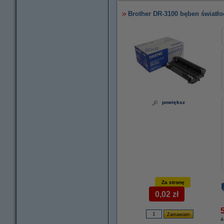
Brother DR-3100 bęben światło
powiększ
Za stronę
0,02 zł
4