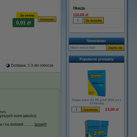
Okazja
110,00 zł
Za stronę
0,01 zł
Newsletter
Popularne produkty
Dostawa: 2-3 dni robocze
Papier ksero A4 80 g/m2 (500 szt.),
123drukuj
23,00 zł
.
ther)
ższych norm jakości).
 na dodatek...........
taniej!!!