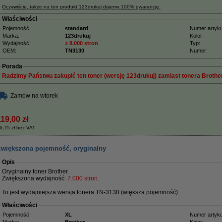
Oczywiście, także na ten produkt 123drukuj dajemy 100% gwarancję.
Właściwości
Pojemność:
standard
Numer artyku
Marka:
123drukuj
Kolor:
Wydajność:
± 8.000 stron
Typ:
OEM:
TN3130
Numer:
Porada
Radzimy Państwu zakupić ten toner (wersję 123drukuj) zamiast tonera Brother
Zamów na wtorek
119,00 zł
6,75 zł bez VAT
 zwiększona pojemność, oryginalny
Opis
Oryginalny toner Brother.
Zwiększona wydajność:
7
.000 stron
.
To jest wydajniejsza wersja tonera TN-3130 (większa pojemność).
Właściwości
Pojemność:
XL
Numer artyku