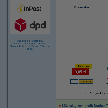
powiększ
This site is protected by
reCAPTCHA and the Google
Privacy Policy
and
Terms of Service
apply.
Za stronę
0,05 zł
2
Dożywotnia gw
123drukuj zamiennik Brother 