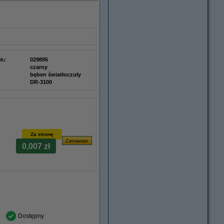
łu:
029895
czarny
bęben światłoczuły
DR-3100
Za stronę
0,007 zł
Dostępny