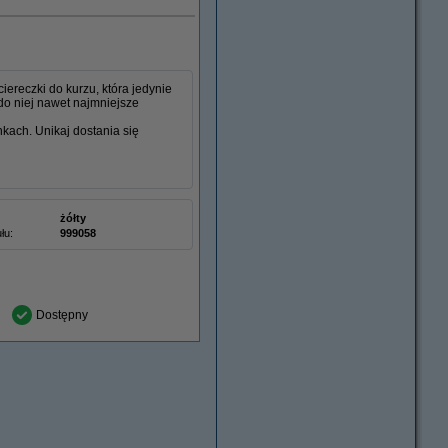
ereczki do kurzu, która jedynie
do niej nawet najmniejsze
nkach. Unikaj dostania się
żółty
łu:
999058
Dostępny