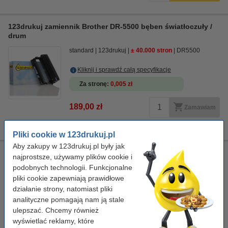
123drukuj zamiennik Brother DR-5500 bęben światłoczuły /
drum
standard
123drukuj
± 40.000 stron
DR5500
Kliknij i sprawdź całą specyfikacje
Za stronę
0,005 zł
189,00 zł
Zamawiam
Chwilowy brak towaru
Pliki cookie w 123drukuj.pl
Aby zakupy w 123drukuj.pl były jak
Ściereczka do czyszczenia drukarki laserowej
najprostsze, używamy plików cookie i
podobnych technologii. Funkcjonalne
ściereczka do czyszczenia
43 x 32 cm
żółty
999058
pliki cookie zapewniają prawidłowe
działanie strony, natomiast pliki
Kliknij i sprawdź całą specyfikacje
analityczne pomagają nam ją stale
Dostępny
ulepszać. Chcemy również
Zamów z Pocztex na jutro!
wyświetlać reklamy, które