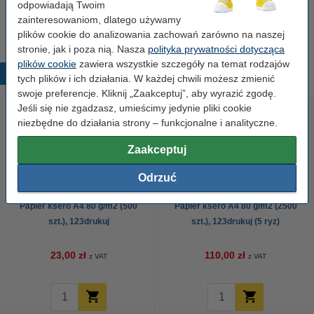
odpowiadają Twoim
7,50 zł
Zamawiam
zainteresowaniom, dlatego używamy
plików cookie do analizowania zachowań zarówno na naszej
stronie, jak i poza nią. Nasza
polityka prywatności dotycząca
plików cookie
zawiera wszystkie szczegóły na temat rodzajów
Popularne produkty
tych plików i ich działania. W każdej chwili możesz zmienić
swoje preferencje. Kliknij „Zaakceptuj”, aby wyrazić zgodę.
Jeśli się nie zgadzasz, umieścimy jedynie pliki cookie
niezbędne do działania strony – funkcjonalne i analityczne.
Zaakceptuj
Odrzuć
Papier ksero A4 80 g/m2 (500
Papier ksero A4 80 g/m2 (2500
szt.), 123drukuj
szt.), 123drukuj (5 ryz)
23,00 zł
110,00 zł
z VAT
z VAT