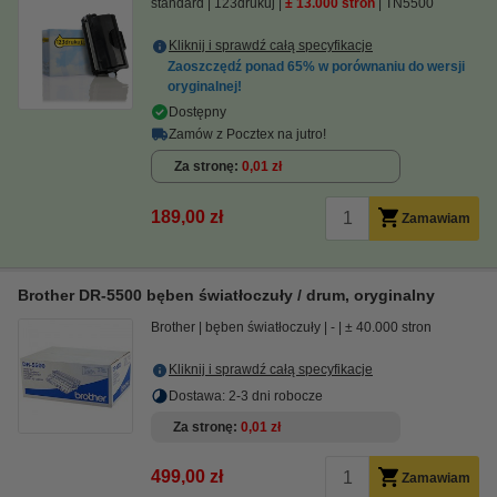
standard
123drukuj
± 13.000 stron
TN5500
Kliknij i sprawdź całą specyfikacje
Zaoszczędź ponad
65%
w porównaniu do wersji
oryginalnej!
Dostępny
Zamów z Pocztex na jutro!
Za stronę
0,01 zł
189,00 zł
Zamawiam
Brother DR-5500 bęben światłoczuły / drum, oryginalny
Brother
bęben światłoczuły
-
± 40.000 stron
Kliknij i sprawdź całą specyfikacje
Dostawa: 2-3 dni robocze
Za stronę
0,01 zł
499,00 zł
Zamawiam