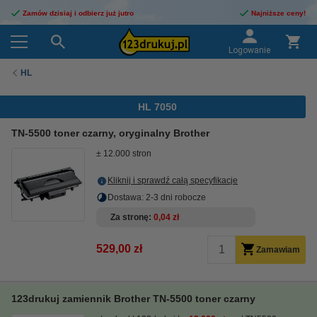
Zamów dzisiaj i odbierz już jutro
Najniższe ceny!
Logowanie
HL
HL 7050
TN-5500 toner czarny, oryginalny Brother
± 12.000 stron
Kliknij i sprawdź całą specyfikacje
Dostawa: 2-3 dni robocze
Za stronę
0,04 zł
529,00 zł
Zamawiam
123drukuj zamiennik Brother TN-5500 toner czarny