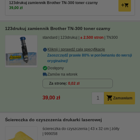
123drukuj zamiennik Brother TN-300 toner czarny
39,00 zł
123drukuj zamiennik Brother TN-300 toner czarny
standard
123drukuj
± 2.500 stron
TN300
Kliknij i sprawdź całą specyfikacje
Zaoszczędź prawie
80%
w porównaniu do wersji
oryginalnej!
Dostępny
Zamów na wtorek
Za stronę
0,02 zł
39,00 zł
Zamawiam
Ściereczka do czyszczenia drukarki laserowej
ściereczka do czyszczenia
43 x 32 cm
żółty
999058