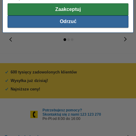
z VAT
z VAT
Zaakceptuj
Odrzuć
600 tysięcy zadowolonych klientów
Wysyłka już dzisiaj!
Najniższe ceny!
Potrzebujesz pomocy?
Skontaktuj się z nami 123 123 270
Pn-Pt od 8:00 do 16:00