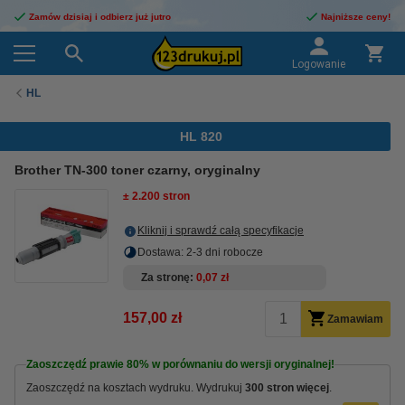
Zamów dzisiaj i odbierz już jutro
Najniższe ceny!
Logowanie
HL
HL 820
Brother TN-300 toner czarny, oryginalny
± 2.200 stron
Kliknij i sprawdź całą specyfikacje
Dostawa: 2-3 dni robocze
Za stronę
0,07 zł
157,00 zł
Zamawiam
Zaoszczędź prawie
80%
w porównaniu do wersji oryginalnej!
Zaoszczędź na kosztach wydruku. Wydrukuj
300 stron więcej
.