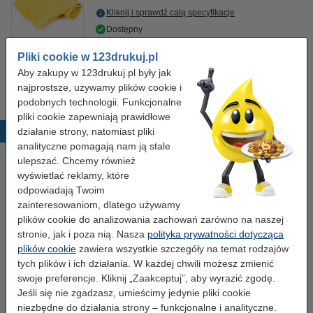
Kliknij i sprawdź całą specyfikacje
Dostępny
Zamów na wtorek
Pliki cookie w 123drukuj.pl
7,50 zł
Aby zakupy w 123drukuj.pl były jak
Zamawiam
najprostsze, używamy plików cookie i
podobnych technologii. Funkcjonalne
pliki cookie zapewniają prawidłowe
działanie strony, natomiast pliki
Popularne produkty
analityczne pomagają nam ją stale
ulepszać. Chcemy również
wyświetlać reklamy, które
odpowiadają Twoim
zainteresowaniom, dlatego używamy
plików cookie do analizowania zachowań zarówno na naszej
stronie, jak i poza nią. Nasza
polityka prywatności dotycząca
plików cookie
zawiera wszystkie szczegóły na temat rodzajów
tych plików i ich działania. W każdej chwili możesz zmienić
Papier ksero A4 80 g/m2 (500
Papier ksero A4 80 g/m2 (2500
swoje preferencje. Kliknij „Zaakceptuj”, aby wyrazić zgodę.
szt.), 123drukuj
szt.), 123drukuj (5 ryz)
Jeśli się nie zgadzasz, umieścimy jedynie pliki cookie
niezbędne do działania strony – funkcjonalne i analityczne.
23,00 zł
110,00 zł