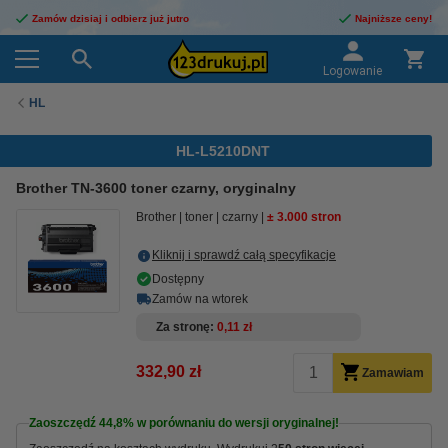
Zamów dzisiaj i odbierz już jutro
Najniższe ceny!
Logowanie
HL
HL-L5210DNT
Brother TN-3600 toner czarny, oryginalny
Brother
toner
czarny
± 3.000 stron
Kliknij i sprawdź całą specyfikacje
Dostępny
Zamów na wtorek
Za stronę
0,11 zł
332,90 zł
Zamawiam
Zaoszczędź
44,8%
w porównaniu do wersji oryginalnej!