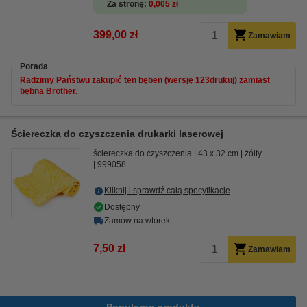
Za stronę
0,005 zł
399,00 zł
Zamawiam
Porada
Radzimy Państwu zakupić ten bęben (wersję 123drukuj) zamiast
bębna Brother.
Ściereczka do czyszczenia drukarki laserowej
ściereczka do czyszczenia
43 x 32 cm
żółty
999058
Kliknij i sprawdź całą specyfikacje
Dostępny
Zamów na wtorek
7,50 zł
Zamawiam