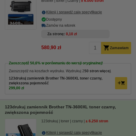
Brother
toner
czarny
± 6.000 stron
Kliknij i sprawdź całą specyfikacje
Dostępny
Zamów na wtorek
Za stronę
0,10 zł
580,90 zł
Zamawiam
Zaoszczędź
50,6%
w porównaniu do wersji oryginalnej!
Zaoszczędź na kosztach wydruku. Wydrukuj 2
50 stron więcej
.
123drukuj zamiennik Brother TN-3600XL toner czarny,
zwiększona pojemność
299,00 zł
123drukuj zamiennik Brother TN-3600XL toner czarny,
zwiększona pojemność
123drukuj
toner
czarny
± 6.250 stron
Kliknij i sprawdź całą specyfikacje