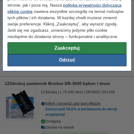
stronie, jak i poza nią. Nasza
polityka prywatności dotycząca
Brother DR-3600 bęben / drum, oryginalny
plików cookie
zawiera wszystkie szczegóły na temat rodzajów
standard
Brother
± 75.000 stron
DR3600
tych plików i ich działania. W każdej chwili możesz zmienić
swoje preferencje. Kliknij „Zaakceptuj”, aby wyrazić zgodę.
Kliknij i sprawdź całą specyfikacje
Jeśli się nie zgadzasz, umieścimy jedynie pliki cookie
Dostępny
niezbędne do działania strony – funkcjonalne i analityczne.
Zamów na wtorek
Zaakceptuj
Za stronę
0,01 zł
Odrzuć
964,90 zł
Zamawiam
123drukuj zamiennik Brother DR-3600 bęben / drum
123drukuj
± 75.000 stron
DR3600
051439
Kliknij i sprawdź całą specyfikacje
Zaoszczędź
58,6%
w porównaniu do wersji
oryginalnej!
Dostępny
Zamów na wtorek