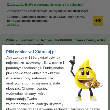
Zaoszczędź
48,1%
w porównaniu do wersji oryginalnej!
Zaoszczędź na kosztach wydruku. Wydrukuj
500 stron więcej
.
123drukuj zamiennik Brother TN-3600XXL toner czarny,
extra zwiększona pojemność
399,00 zł
123drukuj zamiennik Brother TN-3600XXL toner czarny, extra
zwiększona pojemność
Pliki cookie w 123drukuj.pl
123drukuj
toner
czarny
± 11.500 stron
Aby zakupy w 123drukuj.pl były jak
Kliknij i sprawdź całą specyfikacje
najprostsze, używamy plików cookie i
Zaoszczędź
48,1%
w porównaniu do wersji
podobnych technologii. Funkcjonalne
oryginalnej!
pliki cookie zapewniają prawidłowe
Dostępny
działanie strony, natomiast pliki
Zamów na wtorek
analityczne pomagają nam ją stale
Za stronę
0,03 zł
ulepszać. Chcemy również
wyświetlać reklamy, które
odpowiadają Twoim
399,00 zł
Zamawiam
zainteresowaniom, dlatego używamy
plików cookie do analizowania zachowań zarówno na naszej