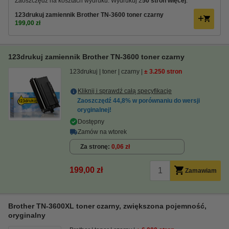
Zaoszczędź na kosztach wydruku. Wydrukuj 2
50 stron więcej
.
123drukuj zamiennik Brother TN-3600 toner czarny
199,00 zł
123drukuj zamiennik Brother TN-3600 toner czarny
123drukuj
toner
czarny
± 3.250 stron
Kliknij i sprawdź całą specyfikacje
Zaoszczędź
44,8%
w porównaniu do wersji
oryginalnej!
Dostępny
Zamów na wtorek
Za stronę
0,06 zł
199,00 zł
Zamawiam
Brother TN-3600XL toner czarny, zwiększona pojemność,
oryginalny