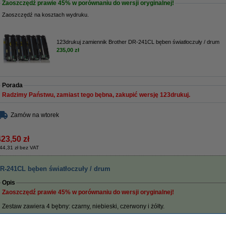
Zaoszczędź prawie
45%
w porównaniu do wersji oryginalnej!
Zaoszczędź na kosztach wydruku.
123drukuj zamiennik Brother DR-241CL bęben światłoczuły / drum
235,00 zł
Porada
Radzimy Państwu, zamiast tego bębna, zakupić wersję 123drukuj.
Zamów na wtorek
423,50 zł
44,31 zł bez VAT
DR-241CL bęben światłoczuły / drum
Opis
Zaoszczędź prawie
45%
w porównaniu do wersji oryginalnej!
Zestaw zawiera 4 bębny: czarny, niebieski, czerwony i żółty.
Wydajność:
15.000 stron