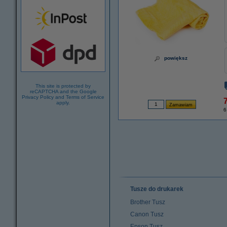
powiększ
This site is protected by
reCAPTCHA and the Google
Privacy Policy
and
Terms of Service
7
apply.
6
Tusze do drukarek
Brother Tusz
Canon Tusz
Epson Tusz