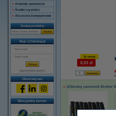
Artykuły spożywcze
Środki czystości
Akcesoria komputerowe
Szukaj produktu
Szukaj
Moje 123drukuj.pl
Za stronę
0,03 zł
Zapomniałeś hasła?
3
Obserwuj nas
123drukuj zamiennik Brother 
Wiarygodny partner