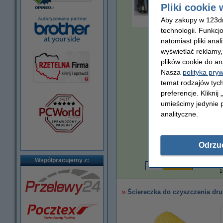
Pliki cookie 
Aby zakupy w 123dru
technologii. Funkcj
powiększ
natomiast pliki ana
wyświetlać reklamy
plików cookie do an
Nasza
polityka pry
temat rodzajów tych
preferencje. Kliknij
umieścimy jedynie p
analityczne.
Za stronę
Odrzu
0,02 zł
Współpracujemy z:
1
Ściereczka do czyszczenia dru