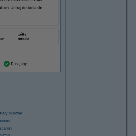
nkach. Unikaj dostania się
żółty
łu:
999058
Dostępny
riały biurowe
latory
egarory
z WOW