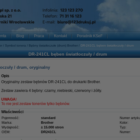
enta
Blog
Praca
Kontakt
Poradnik KSeF
er
Symbol tonera
Bębny światłoczułe (drum) Brother
DR-241CL bęben światłoczuły / drum
DR-241CL bęben światłoczuły / drum
oczuły / drum, oryginalny
Opis
Oryginalny zestaw bębnów DR-241CL do drukarki Brother.
Zestaw zawiera 4 bębny: czarny, niebieski, czerwony i żółty.
UWAGA
!
To nie jest zestaw tonerów tylko bębnów.
Właściwości
Pojemność:
standard
Numer artyku
Marka:
Brother
Kolor:
Wydajność:
± 15.000 stron
Typ:
OEM:
DR241CL
Numer: