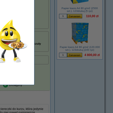
ższych norm jakości).
Papier ksero A4 80 g/m2 (2500
szt.), 123drukuj (5 ryz)
110,00 zł
N-245 lub TN-246).
łu:
051232
kolory
bęben światłoczuły
Papier ksero A4 80 g/m2 (120.000
DR-241CL
szt.), 123drukuj (240 ryz)
4 800,00 zł
r.
Dostępny
ereczki do kurzu, która jedynie
do niej nawet najmniejsze