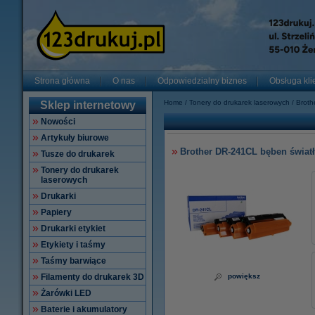
Strona główna
O nas
Odpowiedzialny biznes
Obsługa kli
Home
Tonery do drukarek laserowych
Broth
Sklep internetowy
Nowości
Artykuły biurowe
Brother DR-241CL bęben światł
Tusze do drukarek
Tonery do drukarek
laserowych
Drukarki
Papiery
Drukarki etykiet
Etykiety i taśmy
Taśmy barwiące
Filamenty do drukarek 3D
powiększ
Żarówki LED
Baterie i akumulatory