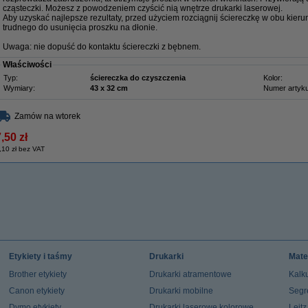
cząsteczki. Możesz z powodzeniem czyścić nią wnętrze drukarki laserowej.
Aby uzyskać najlepsze rezultaty, przed użyciem rozciągnij ściereczkę w obu kieru
trudnego do usunięcia proszku na dłonie.
Uwaga: nie dopuść do kontaktu ściereczki z bębnem.
Właściwości
Typ:
ściereczka do czyszczenia
Kolor:
Wymiary:
43 x 32 cm
Numer artyku
Zamów na wtorek
,50 zł
,10 zł bez VAT
Etykiety i taśmy
Drukarki
Mate
Brother etykiety
Drukarki atramentowe
Kalku
Canon etykiety
Drukarki mobilne
Segr
Dymo etykiety
Drukarki laserowe kolorowe
Leit