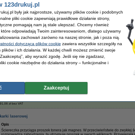
Wyprodukowany przez fabrykę posiadającą certyfikat
ISO9001
(więc według najwy
w 123drukuj.pl
Ten sam poziom jakości wydruku
,
a
...........
taniej!!!
kuj.pl były jak najprostsze, używamy plików cookie i podobnych
Uwaga:
nie jest to toner, ale bęben.
onalne pliki cookie zapewniają prawidłowe działanie strony,
Bęben wytwarza wydruk wraz z tonerem (zależnie od drukarki: TN-241, TN-242, T
lityczne pomagają nam ją stale ulepszać. Chcemy również
Oczywiście także na ten produkt 123drukuj dajemy 100% gwarancję.
, które odpowiadają Twoim zainteresowaniom, dlatego używamy
alizowania zachowań zarówno na naszej stronie, jak i poza nią.
Właściwości
watności dotycząca plików cookie
zawiera wszystkie szczegóły na
Pojemność:
standard
Numer artyku
Marka:
123drukuj
Kolor:
 plików i ich działania. W każdej chwili możesz zmienić swoje
Wydajność:
± 15.000 stron
Typ:
 „Zaakceptuj”, aby wyrazić zgodę. Jeśli się nie zgadzasz,
OEM:
DR241CL
Numer:
liki cookie niezbędne do działania strony – funkcjonalne i
Porada
Radzimy Państwu zakupić ten bęben (wersję 123drukuj) zamiast bębna Brothe
Zamów na wtorek
ć
Zaakceptuj
235,00 zł
91,06 zł bez VAT
karki laserowej
Opis
Ściereczka przyciąga proszek tonera jak magnes. W przeciwieństwie do zwykłej ści
rozprowadza zabrudzenia, ta utrzymuje proszek w swoich włóknach. Przywierają 