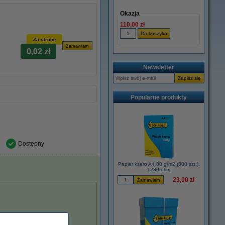
Okazja
110,00 zł
Za stronę
0,02 zł
Newsletter
Popularne produkty
Dostępny
Papier ksero A4 80 g/m2 (500 szt.),
123drukuj
23,00 zł