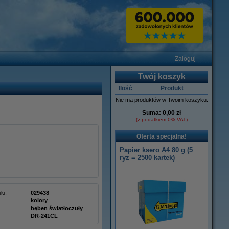
Zaloguj
Twój koszyk
Ilość
Produkt
Nie ma produktów w Twoim koszyku.
Suma:
0,00 zł
(z podatkiem 0% VAT)
Oferta specjalna!
Papier ksero A4 80 g (5
ryz = 2500 kartek)
łu:
029438
kolory
bęben światłoczuły
DR-241CL