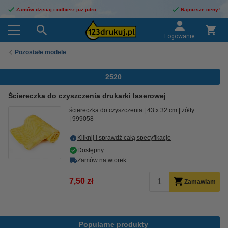
Zamów dzisiaj i odbierz już jutro
Najniższe ceny!
Logowanie
Pozostałe modele
2520
Ściereczka do czyszczenia drukarki laserowej
ściereczka do czyszczenia
43 x 32 cm
żółty
999058
Kliknij i sprawdź całą specyfikacje
Dostępny
Zamów na wtorek
7,50 zł
Zamawiam
Popularne produkty