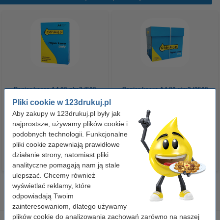
Papier ksero A4 80 g/m2 (500
Papier ksero A4 80 g/m2 (2500
szt.), 123drukuj
szt.), 123drukuj (5 ryz)
Pliki cookie w 123drukuj.pl
Aby zakupy w 123drukuj.pl były jak
najprostsze, używamy plików cookie i
23,00 zł
110,00 zł
z VAT
z VAT
podobnych technologii. Funkcjonalne
pliki cookie zapewniają prawidłowe
działanie strony, natomiast pliki
analityczne pomagają nam ją stale
ulepszać. Chcemy również
wyświetlać reklamy, które
odpowiadają Twoim
zainteresowaniom, dlatego używamy
plików cookie do analizowania zachowań zarówno na naszej