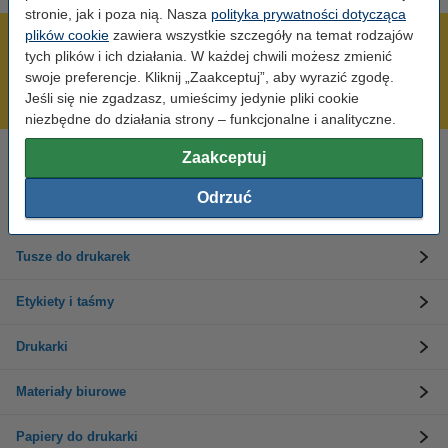
stronie, jak i poza nią. Nasza
polityka prywatności dotycząca
plików cookie
zawiera wszystkie szczegóły na temat rodzajów
600 tysięcy zadowolonych klientów
tych plików i ich działania. W każdej chwili możesz zmienić
Wysyłka już dzisiaj!
swoje preferencje. Kliknij „Zaakceptuj”, aby wyrazić zgodę.
Jeśli się nie zgadzasz, umieścimy jedynie pliki cookie
Najniższe ceny!
niezbędne do działania strony – funkcjonalne i analityczne.
Zaakceptuj
Potrzebujesz pomocy?
Skontaktuj się z nami 123 123 270
Odrzuć
Pn-Pt od 8:00 do 16:00
Tusze do drukarek
Etykiety i taśmy
Drukarki
Materiały biurowe
Papiery do drukarki