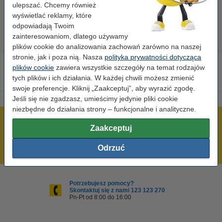
23,00 zł
110,00 zł
ulepszać. Chcemy również
z VAT
z VAT
wyświetlać reklamy, które
odpowiadają Twoim
zainteresowaniom, dlatego używamy
plików cookie do analizowania zachowań zarówno na naszej
stronie, jak i poza nią. Nasza
polityka prywatności dotycząca
plików cookie
zawiera wszystkie szczegóły na temat rodzajów
tych plików i ich działania. W każdej chwili możesz zmienić
swoje preferencje. Kliknij „Zaakceptuj”, aby wyrazić zgodę.
Jeśli się nie zgadzasz, umieścimy jedynie pliki cookie
niezbędne do działania strony – funkcjonalne i analityczne.
600 tysięcy zadowolonych klientów
Zaakceptuj
Wysyłka już dzisiaj!
Odrzuć
Najniższe ceny!
Potrzebujesz pomocy?
Skontaktuj się z nami 123 123 270
Pn-Pt od 8:00 do 16:00