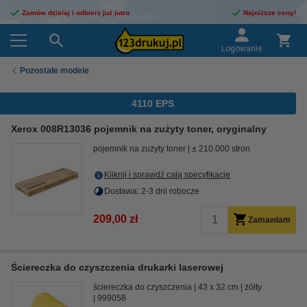
Zamów dzisiaj i odbierz już jutro
Najniższe ceny!
Logowanie
Pozostałe modele
4110 EPS
Xerox 008R13036 pojemnik na zużyty toner, oryginalny
pojemnik na zużyty toner
± 210.000 stron
Kliknij i sprawdź całą specyfikacje
Dostawa: 2-3 dni robocze
209,00 zł
Zamawiam
Ściereczka do czyszczenia drukarki laserowej
ściereczka do czyszczenia
43 x 32 cm
żółty
999058