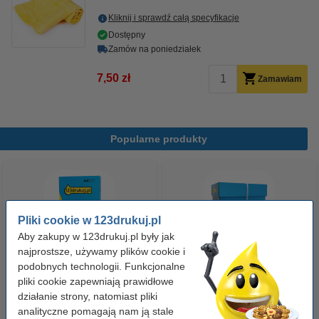
Kliknij i sprawdź całą specyfikacje
Dostępny
Zamów na poniedziałek
7,50 zł
Zamawiam
Popularne produkty
Pliki cookie w 123drukuj.pl
Aby zakupy w 123drukuj.pl były jak
najprostsze, używamy plików cookie i
podobnych technologii. Funkcjonalne
Papier ksero A4 80 g/m2 (500
Papier ksero A4 80 g/m2 (2500
pliki cookie zapewniają prawidłowe
szt.), 123drukuj
szt.), 123drukuj (5 ryz)
działanie strony, natomiast pliki
analityczne pomagają nam ją stale