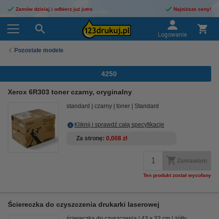
Zamów dzisiaj i odbierz już jutro
Najniższe ceny!
Logowanie
Pozostałe modele
4250
Xerox 6R303 toner czarny, oryginalny
standard
czarny
toner
Standard
Kliknij i sprawdź całą specyfikacje
Za stronę
0,008 zł
Zamawiam
Ten produkt został wycofany
Ściereczka do czyszczenia drukarki laserowej
ściereczka do czyszczenia
43 x 32 cm
żółty