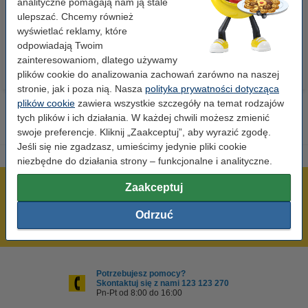
analityczne pomagają nam ją stale
ulepszać. Chcemy również
23,00 zł
110,00 zł
z VAT
z VAT
wyświetlać reklamy, które
odpowiadają Twoim
zainteresowaniom, dlatego używamy
plików cookie do analizowania zachowań zarówno na naszej
stronie, jak i poza nią. Nasza
polityka prywatności dotycząca
plików cookie
zawiera wszystkie szczegóły na temat rodzajów
tych plików i ich działania. W każdej chwili możesz zmienić
swoje preferencje. Kliknij „Zaakceptuj”, aby wyrazić zgodę.
Jeśli się nie zgadzasz, umieścimy jedynie pliki cookie
niezbędne do działania strony – funkcjonalne i analityczne.
Zaakceptuj
600 tysięcy zadowolonych klientów
Wysyłka już dzisiaj!
Odrzuć
Najniższe ceny!
Potrzebujesz pomocy?
Skontaktuj się z nami 123 123 270
Pn-Pt od 8:00 do 16:00