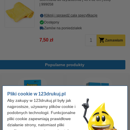
999058
Kliknij i sprawdź całą specyfikacje
Dostępny
Zamów na poniedziałek
7,50 zł
Zamawiam
Popularne produkty
Pliki cookie w 123drukuj.pl
Aby zakupy w 123drukuj.pl były jak
najprostsze, używamy plików cookie i
podobnych technologii. Funkcjonalne
pliki cookie zapewniają prawidłowe
Papier ksero A4 80 g/m2 (500
Papier ksero A4 80 g/m2 (2500
działanie strony, natomiast pliki
szt.), 123drukuj
szt.), 123drukuj (5 ryz)