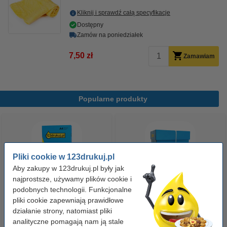
Kliknij i sprawdź całą specyfikacje
Dostępny
Zamów na poniedziałek
7,50 zł
Zamawiam
Popularne produkty
Pliki cookie w 123drukuj.pl
Aby zakupy w 123drukuj.pl były jak
najprostsze, używamy plików cookie i
podobnych technologii. Funkcjonalne
Papier ksero A4 80 g/m2 (500
Papier ksero A4 80 g/m2 (2500
pliki cookie zapewniają prawidłowe
szt.), 123drukuj
szt.), 123drukuj (5 ryz)
działanie strony, natomiast pliki
analityczne pomagają nam ją stale