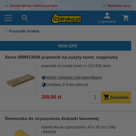
Zamów dzisiaj i odbierz już jutro
Najniższe ceny!
Logowanie
Pozostałe modele
4590 EPS
Xerox 008R13036 pojemnik na zużyty toner, oryginalny
pojemnik na zużyty toner
± 210.000 stron
Kliknij i sprawdź całą specyfikacje
Dostawa: 2-3 dni robocze
209,00 zł
Zamawiam
Ściereczka do czyszczenia drukarki laserowej
ściereczka do czyszczenia
43 x 32 cm
żółty
999058