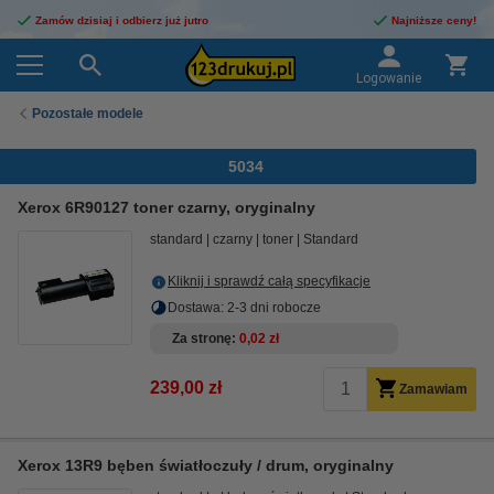
Zamów dzisiaj i odbierz już jutro
Najniższe ceny!
Logowanie
Pozostałe modele
5034
Xerox 6R90127 toner czarny, oryginalny
standard
czarny
toner
Standard
Kliknij i sprawdź całą specyfikacje
Dostawa: 2-3 dni robocze
Za stronę
0,02 zł
239,00 zł
Zamawiam
Xerox 13R9 bęben światłoczuły / drum, oryginalny