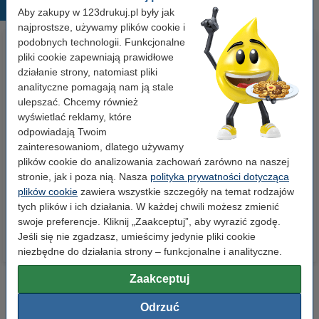
Popularne produkty
Aby zakupy w 123drukuj.pl były jak
najprostsze, używamy plików cookie i
podobnych technologii. Funkcjonalne
pliki cookie zapewniają prawidłowe
działanie strony, natomiast pliki
analityczne pomagają nam ją stale
ulepszać. Chcemy również
wyświetlać reklamy, które
odpowiadają Twoim
Papier ksero A4 80 g/m2 (500
Papier ksero A4 80 g/m2 (2500
zainteresowaniom, dlatego używamy
szt.), 123drukuj
szt.), 123drukuj (5 ryz)
plików cookie do analizowania zachowań zarówno na naszej
stronie, jak i poza nią. Nasza
polityka prywatności dotycząca
plików cookie
zawiera wszystkie szczegóły na temat rodzajów
23,00 zł
110,00 zł
z VAT
z VAT
tych plików i ich działania. W każdej chwili możesz zmienić
swoje preferencje. Kliknij „Zaakceptuj”, aby wyrazić zgodę.
Jeśli się nie zgadzasz, umieścimy jedynie pliki cookie
niezbędne do działania strony – funkcjonalne i analityczne.
Zaakceptuj
Odrzuć