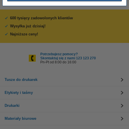
600 tysięcy zadowolonych klientów
Wysyłka już dzisiaj!
Najniższe ceny!
Potrzebujesz pomocy?
Skontaktuj się z nami 123 123 270
Pn-Pt od 8:00 do 16:00
Tusze do drukarek
Etykiety i taśmy
Drukarki
Materiały biurowe