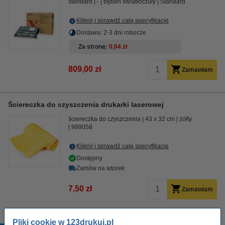
standard
-
bęben światłoczuły
Standard
Kliknij i sprawdź całą specyfikacje
Dostawa: 2-3 dni robocze
Za stronę
0,04 zł
809,00 zł
Zamawiam
Ściereczka do czyszczenia drukarki laserowej
ściereczka do czyszczenia
43 x 32 cm
żółty
999058
Kliknij i sprawdź całą specyfikacje
Dostępny
Zamów na wtorek
7,50 zł
Zamawiam
Pliki cookie w 123drukuj.pl