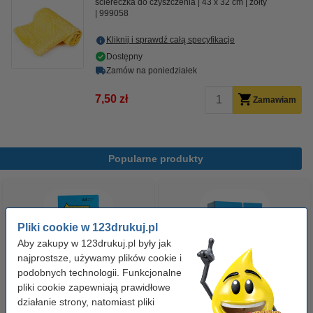
ściereczka do czyszczenia
43 x 32 cm
żółty
999058
Kliknij i sprawdź całą specyfikacje
Dostępny
Zamów na poniedziałek
7,50 zł
Zamawiam
Popularne produkty
Pliki cookie w 123drukuj.pl
Aby zakupy w 123drukuj.pl były jak
najprostsze, używamy plików cookie i
podobnych technologii. Funkcjonalne
pliki cookie zapewniają prawidłowe
Papier ksero A4 80 g/m2 (500
Papier ksero A4 80 g/m2 (2500
działanie strony, natomiast pliki
szt.), 123drukuj
szt.), 123drukuj (5 ryz)