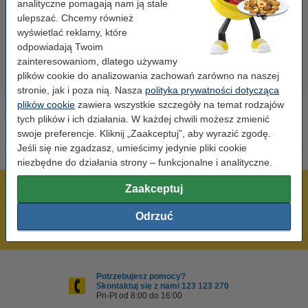
analityczne pomagają nam ją stale
ulepszać. Chcemy również
23,00 zł
110,00 zł
z VAT
z VAT
wyświetlać reklamy, które
odpowiadają Twoim
zainteresowaniom, dlatego używamy
plików cookie do analizowania zachowań zarówno na naszej
stronie, jak i poza nią. Nasza
polityka prywatności dotycząca
plików cookie
zawiera wszystkie szczegóły na temat rodzajów
tych plików i ich działania. W każdej chwili możesz zmienić
swoje preferencje. Kliknij „Zaakceptuj”, aby wyrazić zgodę.
Jeśli się nie zgadzasz, umieścimy jedynie pliki cookie
niezbędne do działania strony – funkcjonalne i analityczne.
Zaakceptuj
600 tysięcy zadowolonych klientów
Wysyłka już dzisiaj!
Odrzuć
Najniższe ceny!
Potrzebujesz pomocy?
Skontaktuj się z nami 123 123 270
Pn-Pt od 8:00 do 16:00