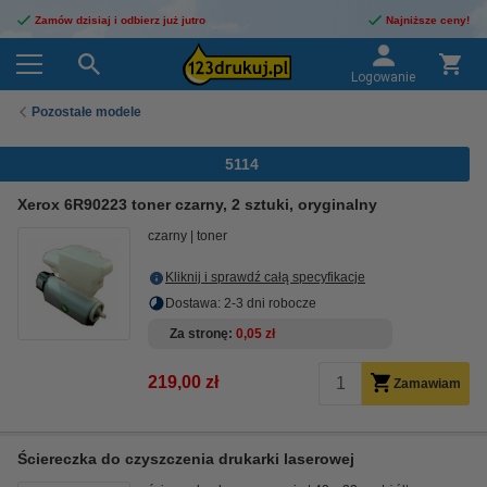
Zamów dzisiaj i odbierz już jutro
Najniższe ceny!
Logowanie
Pozostałe modele
5114
Xerox 6R90223 toner czarny, 2 sztuki, oryginalny
czarny
toner
Kliknij i sprawdź całą specyfikacje
Dostawa: 2-3 dni robocze
Za stronę
0,05 zł
219,00 zł
Zamawiam
Ściereczka do czyszczenia drukarki laserowej