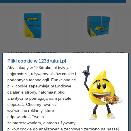
Papier ksero A4 80 g/m2 (500
Papier ksero A4 80 g/m2 (2500
szt.), 123drukuj
szt.), 123drukuj (5 ryz)
Pliki cookie w 123drukuj.pl
Aby zakupy w 123drukuj.pl były jak
najprostsze, używamy plików cookie i
23,00 zł
110,00 zł
z VAT
z VAT
podobnych technologii. Funkcjonalne
pliki cookie zapewniają prawidłowe
działanie strony, natomiast pliki
analityczne pomagają nam ją stale
ulepszać. Chcemy również
wyświetlać reklamy, które
odpowiadają Twoim
zainteresowaniom, dlatego używamy
plików cookie do analizowania zachowań zarówno na naszej