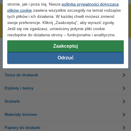
stronie, jak i poza nią. Nasza
polityka prywatności dotycząca
plików cookie
zawiera wszystkie szczegóły na temat rodzajów
600 tysięcy zadowolonych klientów
tych plików i ich działania. W każdej chwili możesz zmienić
Wysyłka już dzisiaj!
swoje preferencje. Kliknij „Zaakceptuj”, aby wyrazić zgodę.
Jeśli się nie zgadzasz, umieścimy jedynie pliki cookie
Najniższe ceny!
niezbędne do działania strony – funkcjonalne i analityczne.
Zaakceptuj
Potrzebujesz pomocy?
Skontaktuj się z nami 123 123 270
Odrzuć
Pn-Pt od 8:00 do 16:00
Tusze do drukarek
Etykiety i taśmy
Drukarki
Materiały biurowe
Papiery do drukarki