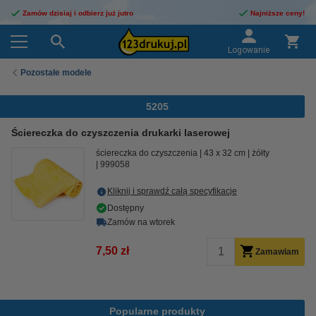
Zamów dzisiaj i odbierz już jutro
Najniższe ceny!
Logowanie
Pozostałe modele
5205
Ściereczka do czyszczenia drukarki laserowej
ściereczka do czyszczenia
43 x 32 cm
żółty
999058
Kliknij i sprawdź całą specyfikacje
Dostępny
Zamów na wtorek
7,50 zł
Zamawiam
Popularne produkty