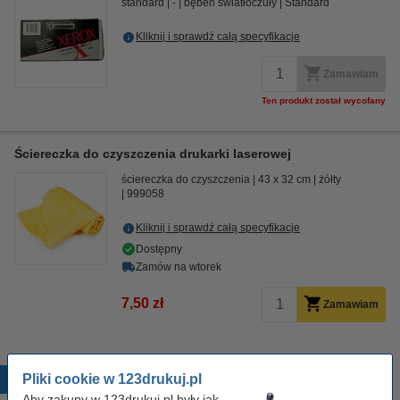
standard
-
bęben światłoczuły
Standard
Kliknij i sprawdź całą specyfikacje
Zamawiam
Ten produkt został wycofany
Ściereczka do czyszczenia drukarki laserowej
ściereczka do czyszczenia
43 x 32 cm
żółty
999058
Kliknij i sprawdź całą specyfikacje
Dostępny
Zamów na wtorek
7,50 zł
Zamawiam
Pliki cookie w 123drukuj.pl
Popularne produkty
Aby zakupy w 123drukuj.pl były jak