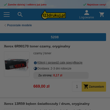
Zamów dzisiaj i odbierz już jutro
Najniższe ceny!
Logowanie
Pozostałe modele
5208
Xerox 6R90170 toner czarny, oryginalny
czarny
toner
Kliknij i sprawdź całą specyfikacje
Dostawa: 2-3 dni robocze
Za stronę
0,17 zł
669,00 zł
Zamawiam
Xerox 13R59 bęben światłoczuły / drum, oryginalny