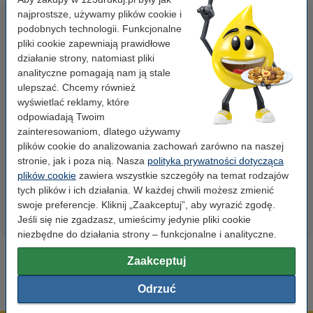
najprostsze, używamy plików cookie i
podobnych technologii. Funkcjonalne
pliki cookie zapewniają prawidłowe
działanie strony, natomiast pliki
analityczne pomagają nam ją stale
ulepszać. Chcemy również
wyświetlać reklamy, które
odpowiadają Twoim
Papier ksero A4 80 g/m2 (500
Papier ksero A4 80 g/m2 (2500
zainteresowaniom, dlatego używamy
szt.), 123drukuj
szt.), 123drukuj (5 ryz)
plików cookie do analizowania zachowań zarówno na naszej
stronie, jak i poza nią. Nasza
polityka prywatności dotycząca
23,00 zł
110,00 zł
z VAT
z VAT
plików cookie
zawiera wszystkie szczegóły na temat rodzajów
tych plików i ich działania. W każdej chwili możesz zmienić
swoje preferencje. Kliknij „Zaakceptuj”, aby wyrazić zgodę.
Jeśli się nie zgadzasz, umieścimy jedynie pliki cookie
niezbędne do działania strony – funkcjonalne i analityczne.
Zaakceptuj
Odrzuć