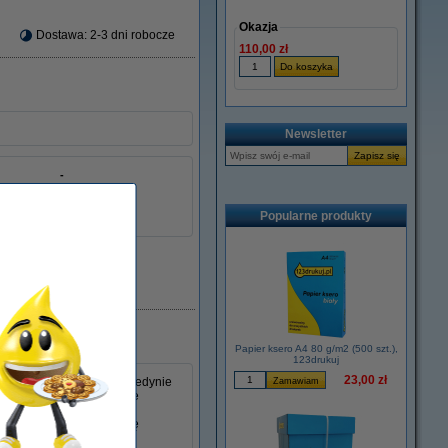
Okazja
Dostawa: 2-3 dni robocze
110,00 zł
Newsletter
-
Xerox
013R00059
Popularne produkty
łu:
046791
Papier ksero A4 80 g/m2 (500 szt.),
123drukuj
23,00 zł
ereczki do kurzu, która jedynie
do niej nawet najmniejsze
nkach. Unikaj dostania się