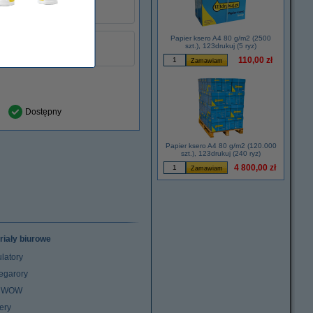
Papier ksero A4 80 g/m2 (2500
żółty
szt.), 123drukuj (5 ryz)
łu:
999058
110,00 zł
Dostępny
Papier ksero A4 80 g/m2 (120.000
szt.), 123drukuj (240 ryz)
4 800,00 zł
riały biurowe
latory
egarory
z WOW
ery