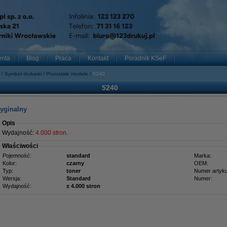
enta
Blog
Praca
Kontakt
Poradnik KSeF
Symbol drukarki
Pozostałe modele
5240
5240
ryginalny
Opis
Wydajność:
4.000 stron.
Właściwości
Pojemność:
standard
Marka:
Kolor:
czarny
OEM:
Typ:
toner
Numer artyku
Wersja:
Standard
Numer:
Wydajność:
± 4.000 stron