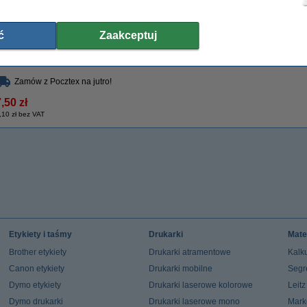
Uwaga: nie dopuść do kontaktu ściereczki z bębnem.
Właściwości
ć
Zaakceptuj
Typ:
ściereczka do czyszczenia
Kolor:
Wymiary:
43 x 32 cm
Numer artyku
Zamów z Pocztex na jutro!
,50 zł
,10 zł bez VAT
Etykiety i taśmy
Drukarki
Mate
Brother etykiety
Drukarki atramentowe
Kalku
Canon etykiety
Drukarki mobilne
Segr
Dymo etykiety
Drukarki laserowe kolorowe
Leit
Dymo drukarki
Drukarki laserowe mono
Mark