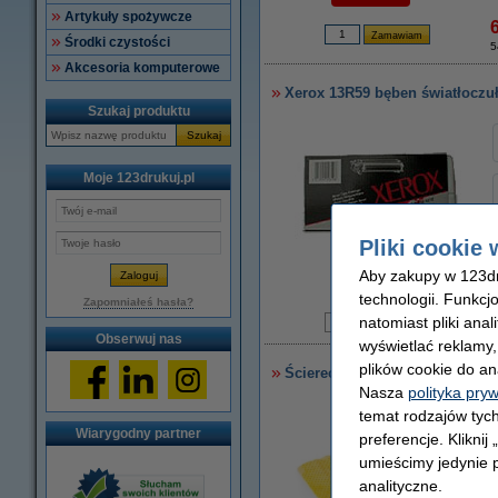
Artykuły spożywcze
Środki czystości
5
Akcesoria komputerowe
Xerox 13R59 bęben światłoczuł
Szukaj produktu
Szukaj
Moje 123drukuj.pl
Pliki cookie 
Aby zakupy w 123dru
powiększ
technologii. Funkcj
Zapomniałeś hasła?
natomiast pliki ana
T
Obserwuj nas
wyświetlać reklamy
plików cookie do an
Ściereczka do czyszczenia dru
Nasza
polityka pry
temat rodzajów tych
Wiarygodny partner
preferencje. Kliknij
umieścimy jedynie p
analityczne.