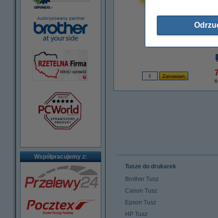
Odrzu
powiększ
7
6
Współpracujemy z:
Tusze do drukarek
Brother Tusz
Canon Tusz
Epson Tusz
HP Tusz