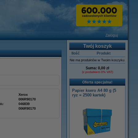
Zaloguj
Twój koszyk
Ilość
Produkt
Nie ma produktów w Twoim koszyku.
Suma:
0,00 zł
(z podatkiem 0% VAT)
Oferta specjalna!
Papier ksero A4 80 g (5
Xerox
ryz = 2500 kartek)
006R90170
łu:
046839
006R90170