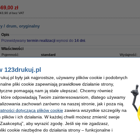
669,00 zł
43,90 zł bez VAT
y / drum, oryginalny
Opis
Przewidywany
termin realizacji
wynosi do
14 dni
.
Właściwości
Pojemność:
standard
Wydajność:
Kolor:
-
Marka:
Typ:
bęben światłoczuły
OEM:
w 123drukuj.pl
Wersja:
Standard
Numer artyku
kuj.pl były jak najprostsze, używamy plików cookie i podobnych
onalne pliki cookie zapewniają prawidłowe działanie strony,
lityczne pomagają nam ją stale ulepszać. Chcemy również
en produkt został wycofany
, które odpowiadają Twoim zainteresowaniom, dlatego używamy
alizowania zachowań zarówno na naszej stronie, jak i poza nią.
karki laserowej
watności dotycząca plików cookie
zawiera wszystkie szczegóły na
Opis
 plików i ich działania. W każdej chwili możesz zmienić swoje
Ściereczka przyciąga proszek tonera jak magnes. W przeciwieństwie do zwykłej ści
 „Zaakceptuj”, aby wyrazić zgodę. Jeśli się nie zgadzasz,
rozprowadza zabrudzenia, ta utrzymuje proszek w swoich włóknach. Przywierają 
cząsteczki. Możesz z powodzeniem czyścić nią wnętrze drukarki laserowej.
liki cookie niezbędne do działania strony – funkcjonalne i
Aby uzyskać najlepsze rezultaty, przed użyciem rozciągnij ściereczkę w obu kieru
trudnego do usunięcia proszku na dłonie.