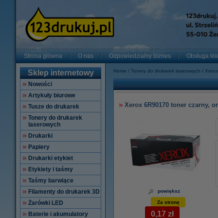
Strona główna
O nas
Odpowiedzialny biznes
Obsługa kli
Home
Tonery do drukarek laserowych
Xerox
Sklep internetowy
Nowości
Artykuły biurowe
Xerox 6R90170 toner czarny, o
Tusze do drukarek
Tonery do drukarek
laserowych
Drukarki
Papiery
Drukarki etykiet
Etykiety i taśmy
Taśmy barwiące
Filamenty do drukarek 3D
powiększ
Żarówki LED
Za stronę
0,17 zł
Baterie i akumulatory