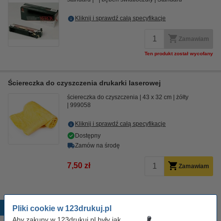
Kliknij i sprawdź całą specyfikacje
Zamawiam
Ten produkt został wycofany
Ściereczka do czyszczenia drukarki laserowej
ściereczka do czyszczenia
43 x 32 cm
żółty
999058
Kliknij i sprawdź całą specyfikacje
Dostępny
Zamów na środę
7,50 zł
Zamawiam
Popularne produkty
Pliki cookie w 123drukuj.pl
Aby zakupy w 123drukuj.pl były jak