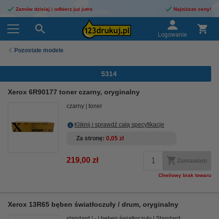
Zamów dzisiaj i odbierz już jutro
Najniższe ceny!
Logowanie
Pozostałe modele
5314
Xerox 6R90177 toner czarny, oryginalny
czarny
toner
Kliknij i sprawdź całą specyfikacje
Za stronę
0,05 zł
219,00 zł
Zamawiam
Chwilowy brak towaru
Xerox 13R65 bęben światłoczuły / drum, oryginalny
standard
-
bęben światłoczuły
Standard