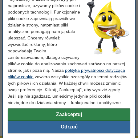
najprostsze, używamy plików cookie i
podobnych technologii. Funkcjonalne
pliki cookie zapewniają prawidłowe
działanie strony, natomiast pliki
analityczne pomagają nam ją stale
ulepszać. Chcemy również
wyświetlać reklamy, które
Papier ksero A4 80 g/m2 (500
Papier ksero A4 80 g/m2 (2500
odpowiadają Twoim
szt.), 123drukuj
szt.), 123drukuj (5 ryz)
zainteresowaniom, dlatego używamy
plików cookie do analizowania zachowań zarówno na naszej
stronie, jak i poza nią. Nasza
polityka prywatności dotycząca
23,00 zł
110,00 zł
z VAT
z VAT
plików cookie
zawiera wszystkie szczegóły na temat rodzajów
tych plików i ich działania. W każdej chwili możesz zmienić
swoje preferencje. Kliknij „Zaakceptuj”, aby wyrazić zgodę.
Jeśli się nie zgadzasz, umieścimy jedynie pliki cookie
niezbędne do działania strony – funkcjonalne i analityczne.
Zaakceptuj
Odrzuć