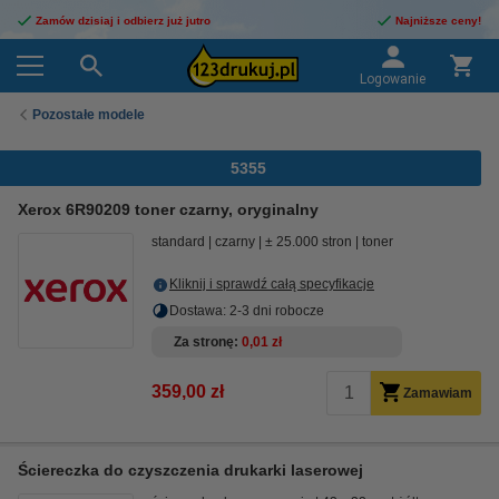
Zamów dzisiaj i odbierz już jutro
Najniższe ceny!
Logowanie
Pozostałe modele
5355
Xerox 6R90209 toner czarny, oryginalny
standard
czarny
± 25.000 stron
toner
Kliknij i sprawdź całą specyfikacje
Dostawa: 2-3 dni robocze
Za stronę
0,01 zł
359,00 zł
Zamawiam
Ściereczka do czyszczenia drukarki laserowej