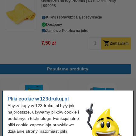
ściereczka do czyszczenia
43 x 32 cm
żółty
999058
Kliknij i sprawdź całą specyfikacje
Dostępny
Zamów z Pocztex na jutro!
7,50 zł
Zamawiam
Popularne produkty
Pliki cookie w 123drukuj.pl
Aby zakupy w 123drukuj.pl były jak
najprostsze, używamy plików cookie i
podobnych technologii. Funkcjonalne
pliki cookie zapewniają prawidłowe
Papier ksero A4 80 g/m2 (500
Papier ksero A4 80 g/m2 (2500
działanie strony, natomiast pliki
szt.), 123drukuj
szt.), 123drukuj (5 ryz)