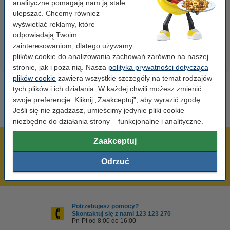
analityczne pomagają nam ją stale
ulepszać. Chcemy również
23,00 zł
110,00 zł
z VAT
z VAT
wyświetlać reklamy, które
odpowiadają Twoim
zainteresowaniom, dlatego używamy
plików cookie do analizowania zachowań zarówno na naszej
stronie, jak i poza nią. Nasza
polityka prywatności dotycząca
plików cookie
zawiera wszystkie szczegóły na temat rodzajów
tych plików i ich działania. W każdej chwili możesz zmienić
swoje preferencje. Kliknij „Zaakceptuj”, aby wyrazić zgodę.
Jeśli się nie zgadzasz, umieścimy jedynie pliki cookie
niezbędne do działania strony – funkcjonalne i analityczne.
Zaakceptuj
600 tysięcy zadowolonych klientów
Wysyłka już dzisiaj!
Odrzuć
Najniższe ceny!
Potrzebujesz pomocy?
Skontaktuj się z nami 123 123 270
Pn-Pt od 8:00 do 16:00