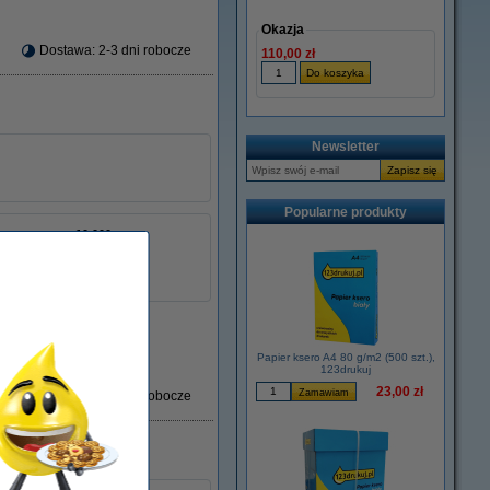
Okazja
Dostawa: 2-3 dni robocze
110,00 zł
Newsletter
Popularne produkty
± 10.000 stron
Xerox
013R00076
łu:
046795
Papier ksero A4 80 g/m2 (500 szt.),
123drukuj
23,00 zł
Dostawa: 2-3 dni robocze