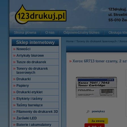
Strona główna
O nas
Odpowiedzialny biznes
Obsługa kli
Home
Tonery do drukarek laserowych
Xerox
Sklep internetowy
Nowości
Artykuły biurowe
Xerox 6R713 toner czarny, 2 sz
Tusze do drukarek
Tonery do drukarek
laserowych
Drukarki
Papiery
Drukarki etykiet
Etykiety i taśmy
Taśmy barwiące
Filamenty do drukarek 3D
powiększ
Żarówki LED
Za stronę
Baterie i akumulatory