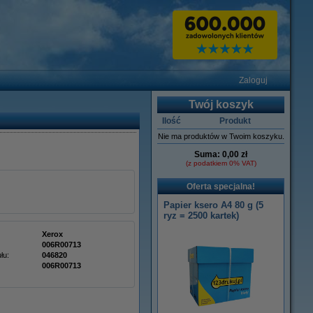
Zaloguj
Twój koszyk
Ilość
Produkt
Nie ma produktów w Twoim koszyku.
Suma:
0,00 zł
(z podatkiem 0% VAT)
Oferta specjalna!
Papier ksero A4 80 g (5
ryz = 2500 kartek)
Xerox
006R00713
łu:
046820
006R00713