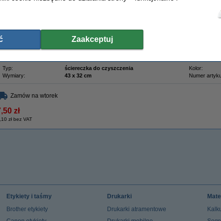
Ściereczka przyciąga proszek tonera jak magnes. W przeciwieństwie do zwykłej ści
rozprowadza zabrudzenia, ta utrzymuje proszek w swoich włóknach. Przywierają 
cząsteczki. Możesz z powodzeniem czyścić nią wnętrze drukarki laserowej.
Aby uzyskać najlepsze rezultaty, przed użyciem rozciągnij ściereczkę w obu kieru
trudnego do usunięcia proszku na dłonie.
ć
Zaakceptuj
Uwaga: nie dopuść do kontaktu ściereczki z bębnem.
Właściwości
Typ:
ściereczka do czyszczenia
Kolor:
Wymiary:
43 x 32 cm
Numer artyku
Zamów na wtorek
,50 zł
,10 zł bez VAT
Etykiety i taśmy
Drukarki
Mate
Brother etykiety
Drukarki atramentowe
Kalku