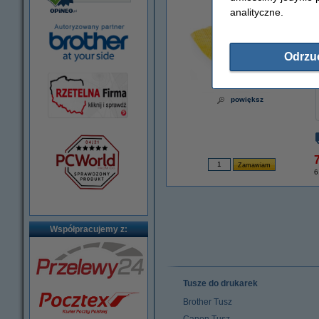
analityczne.
Odrzu
powiększ
7
6
Współpracujemy z:
Tusze do drukarek
Brother Tusz