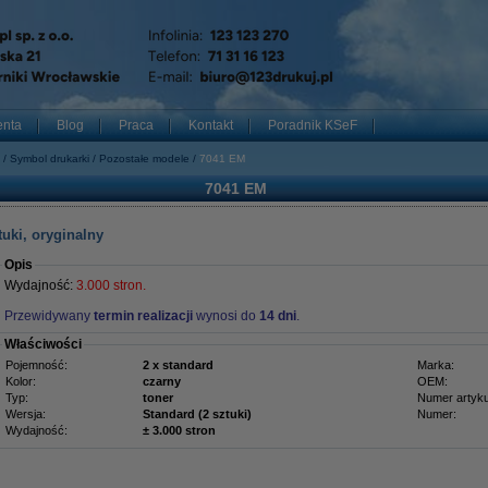
enta
Blog
Praca
Kontakt
Poradnik KSeF
Symbol drukarki
Pozostałe modele
7041 EM
7041 EM
tuki, oryginalny
Opis
Wydajność:
3.000 stron.
Przewidywany
termin realizacji
wynosi do
14 dni
.
Właściwości
Pojemność:
2 x standard
Marka:
Kolor:
czarny
OEM:
Typ:
toner
Numer artyku
Wersja:
Standard (2 sztuki)
Numer:
Wydajność:
± 3.000 stron