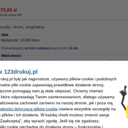
275,00 zł
23,58 zł bez VAT
czuły / drum, oryginalny
Opis
Wydajność: 10.000 stron
Przewidywany
termin realizacji
wynosi do
14 dni
.
Właściwości
Pojemność:
standard
Wydajność:
Kolor:
-
Marka:
Typ:
bęben światłoczuły
OEM:
w 123drukuj.pl
Wersja:
Standard
Numer artyku
kuj.pl były jak najprostsze, używamy plików cookie i podobnych
onalne pliki cookie zapewniają prawidłowe działanie strony,
lityczne pomagają nam ją stale ulepszać. Chcemy również
, które odpowiadają Twoim zainteresowaniom, dlatego używamy
1 299,00 zł
alizowania zachowań zarówno na naszej stronie, jak i poza nią.
 056,10 zł bez VAT
watności dotycząca plików cookie
zawiera wszystkie szczegóły na
 plików i ich działania. W każdej chwili możesz zmienić swoje
karki laserowej
 „Zaakceptuj”, aby wyrazić zgodę. Jeśli się nie zgadzasz,
Opis
liki cookie niezbędne do działania strony – funkcjonalne i