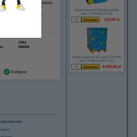
ereczki do kurzu, która jedynie
do niej nawet najmniejsze
Papier ksero A4 80 g/m2 (2500
szt.), 123drukuj (5 ryz)
nkach. Unikaj dostania się
110,00 zł
żółty
łu:
999058
Papier ksero A4 80 g/m2 (120.000
szt.), 123drukuj (240 ryz)
4 800,00 zł
Dostępny
riały biurowe
latory