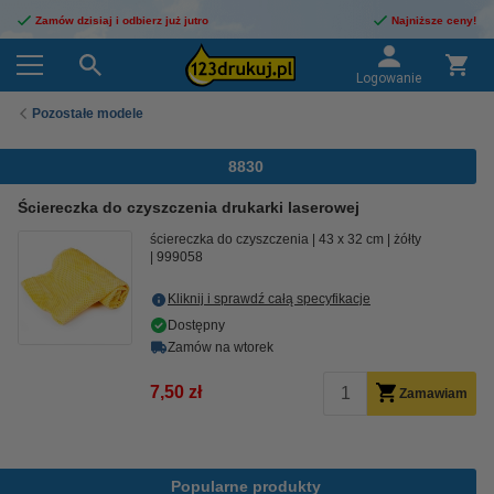
Zamów dzisiaj i odbierz już jutro
Najniższe ceny!
Logowanie
Pozostałe modele
8830
Ściereczka do czyszczenia drukarki laserowej
ściereczka do czyszczenia
43 x 32 cm
żółty
999058
Kliknij i sprawdź całą specyfikacje
Dostępny
Zamów na wtorek
7,50 zł
Zamawiam
Popularne produkty