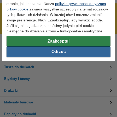
stronie, jak i poza nią. Nasza
polityka prywatności dotycząca
plików cookie
zawiera wszystkie szczegóły na temat rodzajów
600 tysięcy zadowolonych klientów
tych plików i ich działania. W każdej chwili możesz zmienić
Wysyłka już dzisiaj!
swoje preferencje. Kliknij „Zaakceptuj”, aby wyrazić zgodę.
Jeśli się nie zgadzasz, umieścimy jedynie pliki cookie
Najniższe ceny!
niezbędne do działania strony – funkcjonalne i analityczne.
Zaakceptuj
Potrzebujesz pomocy?
Skontaktuj się z nami 123 123 270
Odrzuć
Pn-Pt od 8:00 do 16:00
Tusze do drukarek
Etykiety i taśmy
Drukarki
Materiały biurowe
Papiery do drukarki