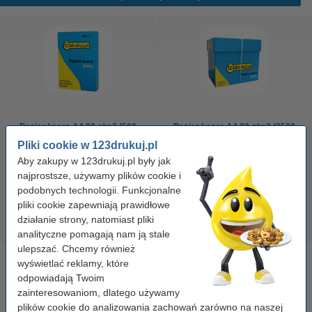
Papier ksero A4 80 g/m2 (500
Papier ksero A4 80 g/m2 (2500
szt.), 123drukuj
szt.), 123drukuj (5 ryz)
Pliki cookie w 123drukuj.pl
Aby zakupy w 123drukuj.pl były jak
najprostsze, używamy plików cookie i
23,00 zł
110,00 zł
z VAT
z VAT
podobnych technologii. Funkcjonalne
pliki cookie zapewniają prawidłowe
działanie strony, natomiast pliki
analityczne pomagają nam ją stale
ulepszać. Chcemy również
wyświetlać reklamy, które
odpowiadają Twoim
zainteresowaniom, dlatego używamy
plików cookie do analizowania zachowań zarówno na naszej