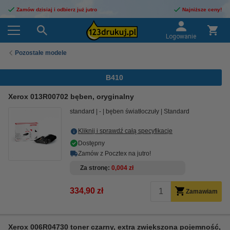
Zamów dzisiaj i odbierz już jutro
Najniższe ceny!
Logowanie
Pozostałe modele
B410
Xerox 013R00702 bęben, oryginalny
standard
-
bęben światłoczuły
Standard
Kliknij i sprawdź całą specyfikacje
Dostępny
Zamów z Pocztex na jutro!
Za stronę
0,004 zł
334,90 zł
Zamawiam
Xerox 006R04730 toner czarny, extra zwiększona pojemność,