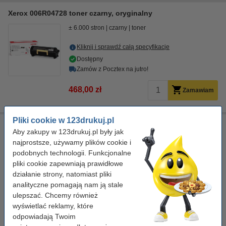
Xerox 006R04728 toner czarny, oryginalny
± 6.000 stron
czarny
toner
Kliknij i sprawdź całą specyfikacje
Dostępny
Zamów z Pocztex na jutro!
468,00 zł
Zamawiam
Pliki cookie w 123drukuj.pl
Ściereczka do czyszczenia drukarki laserowej
Aby zakupy w 123drukuj.pl były jak
ściereczka do czyszczenia
43 x 32 cm
żółty
najprostsze, używamy plików cookie i
999058
podobnych technologii. Funkcjonalne
pliki cookie zapewniają prawidłowe
Kliknij i sprawdź całą specyfikacje
działanie strony, natomiast pliki
Dostępny
analityczne pomagają nam ją stale
Zamów z Pocztex na jutro!
ulepszać. Chcemy również
wyświetlać reklamy, które
7,50 zł
Zamawiam
odpowiadają Twoim