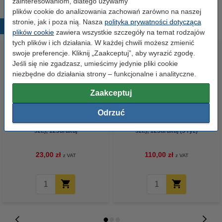
zainteresowaniom, dlatego używamy
plików cookie do analizowania zachowań zarówno na naszej
stronie, jak i poza nią. Nasza
polityka prywatności dotycząca
Popularne produkty
plików cookie
zawiera wszystkie szczegóły na temat rodzajów
tych plików i ich działania. W każdej chwili możesz zmienić
swoje preferencje. Kliknij „Zaakceptuj”, aby wyrazić zgodę.
Jeśli się nie zgadzasz, umieścimy jedynie pliki cookie
niezbędne do działania strony – funkcjonalne i analityczne.
Zaakceptuj
Odrzuć
Papier ksero A4 80 g/m2 (500
Papier ksero A4 80 g/m2 (2500
szt.), 123drukuj
szt.), 123drukuj (5 ryz)
23,00 zł
110,00 zł
z VAT
z VAT