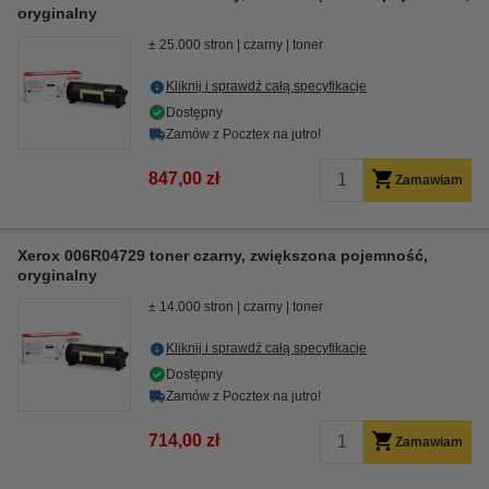
oryginalny
± 25.000 stron
czarny
toner
Kliknij i sprawdź całą specyfikacje
Dostępny
Zamów z Pocztex na jutro!
847,00 zł
Zamawiam
Xerox 006R04729 toner czarny, zwiększona pojemność,
oryginalny
± 14.000 stron
czarny
toner
Kliknij i sprawdź całą specyfikacje
Dostępny
Zamów z Pocztex na jutro!
714,00 zł
Zamawiam