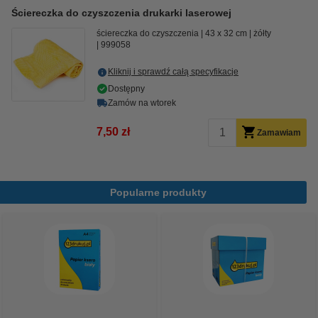
Ściereczka do czyszczenia drukarki laserowej
ściereczka do czyszczenia
43 x 32 cm
żółty
999058
Kliknij i sprawdź całą specyfikacje
Dostępny
Zamów na wtorek
7,50 zł
Zamawiam
Popularne produkty