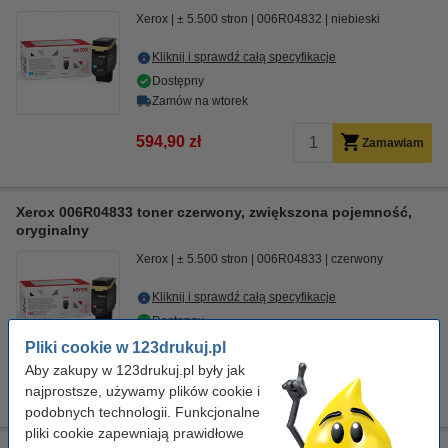
Xerox
± 5.500 stron
006R04832
niebieski
Kliknij i sprawdź całą specyfikacje
Dostępny
Zamów na wtorek
594,90 zł
Zamawiam
Xerox 006R04833 toner czerwony, zwiększona pojemność,
oryginalny
Xerox
± 5.500 stron
006R04833
czerwony
Kliknij i sprawdź całą specyfikacje
Dostępny
Zamów na wtorek
Pliki cookie w 123drukuj.pl
Aby zakupy w 123drukuj.pl były jak
594,90 zł
Zamawiam
najprostsze, używamy plików cookie i
podobnych technologii. Funkcjonalne
pliki cookie zapewniają prawidłowe