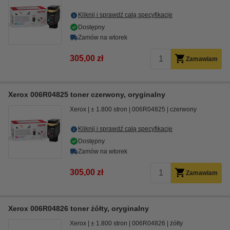
Kliknij i sprawdź całą specyfikacje
Dostępny
Zamów na wtorek
305,00 zł
Zamawiam
Xerox 006R04825 toner czerwony, oryginalny
Xerox
± 1.800 stron
006R04825
czerwony
Kliknij i sprawdź całą specyfikacje
Dostępny
Zamów na wtorek
305,00 zł
Zamawiam
Xerox 006R04826 toner żółty, oryginalny
Xerox
± 1.800 stron
006R04826
żółty