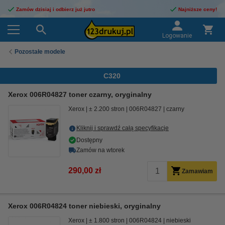
Zamów dzisiaj i odbierz już jutro
Najniższe ceny!
Logowanie
Pozostałe modele
C320
Xerox 006R04827 toner czarny, oryginalny
Xerox
± 2.200 stron
006R04827
czarny
Kliknij i sprawdź całą specyfikacje
Dostępny
Zamów na wtorek
290,00 zł
Zamawiam
Xerox 006R04824 toner niebieski, oryginalny
Xerox
± 1.800 stron
006R04824
niebieski