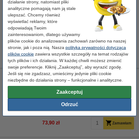
Xerox 006R04834 toner żółty, zwiększona pojemność,
działanie strony, natomiast pliki
oryginalny
analityczne pomagają nam ją stale
ulepszać. Chcemy również
Xerox
± 5.500 stron
006R04834
żółty
wyświetlać reklamy, które
odpowiadają Twoim
Kliknij i sprawdź całą specyfikacje
zainteresowaniom, dlatego używamy
Dostępny
plików cookie do analizowania zachowań zarówno na naszej
Zamów na wtorek
stronie, jak i poza nią. Nasza
polityka prywatności dotycząca
594,90 zł
plików cookie
zawiera wszystkie szczegóły na temat rodzajów
Zamawiam
tych plików i ich działania. W każdej chwili możesz zmienić
swoje preferencje. Kliknij „Zaakceptuj”, aby wyrazić zgodę.
Jeśli się nie zgadzasz, umieścimy jedynie pliki cookie
Xerox 008R13325 pojemnik na zużyty toner, oryginalny
niezbędne do działania strony – funkcjonalne i analityczne.
Xerox
± 25.000 stron
008R13325
Zaakceptuj
Kliknij i sprawdź całą specyfikacje
Odrzuć
Dostępny
Zamów na wtorek
73,90 zł
Zamawiam