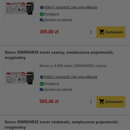
Kliknij i sprawdź całą specyfikacje
Dostępny
Zamów na wtorek
305,00 zł
Zamawiam
Xerox 006R04835 toner czarny, zwiększona pojemność,
oryginalny
Xerox
± 8.000 stron
006R04835
czarny
Kliknij i sprawdź całą specyfikacje
Dostępny
Zamów na wtorek
505,40 zł
Zamawiam
Xerox 006R04832 toner niebieski, zwiększona pojemność,
oryginalny