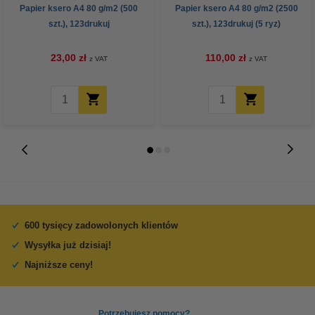
Papier ksero A4 80 g/m2 (500
Papier ksero A4 80 g/m2 (2500
szt.), 123drukuj
szt.), 123drukuj (5 ryz)
23,00 zł
110,00 zł
z VAT
z VAT
600 tysięcy zadowolonych klientów
Wysyłka już dzisiaj!
Najniższe ceny!
Potrzebujesz pomocy?