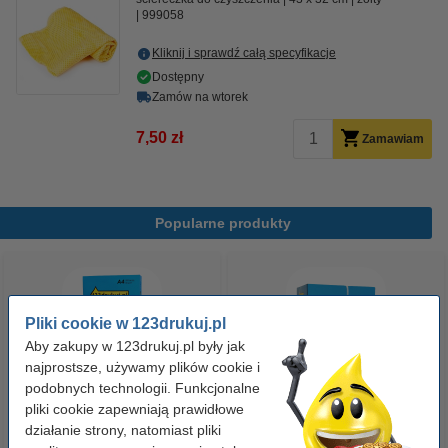
999058
Kliknij i sprawdź całą specyfikacje
Dostępny
Zamów na wtorek
7,50 zł
Zamawiam
Popularne produkty
Pliki cookie w 123drukuj.pl
Aby zakupy w 123drukuj.pl były jak
najprostsze, używamy plików cookie i
podobnych technologii. Funkcjonalne
pliki cookie zapewniają prawidłowe
Papier ksero A4 80 g/m2 (500
Papier ksero A4 80 g/m2 (2500
działanie strony, natomiast pliki
szt.), 123drukuj
szt.), 123drukuj (5 ryz)