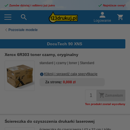
Zamów dzisiaj i odbierz już jutro
Najniższe ceny!
Logowanie
Pozostałe modele
DocuTech 90 XNS
Xerox 6R303 toner czarny, oryginalny
standard
czarny
toner
Standard
Kliknij i sprawdź całą specyfikacje
Za stronę
0,008 zł
Zamawiam
Ten produkt został wycofany
Ściereczka do czyszczenia drukarki laserowej
ściereczka do czyszczenia
43 x 32 cm
żółty