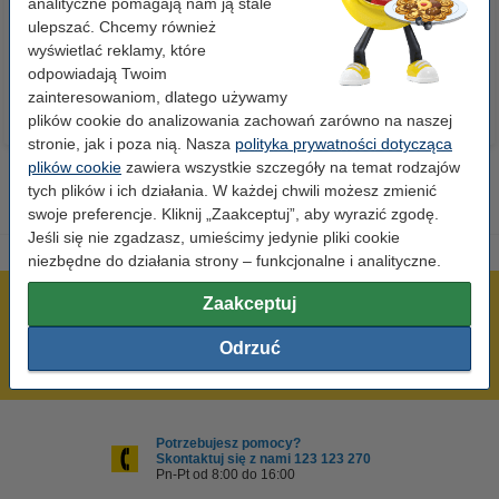
analityczne pomagają nam ją stale
ulepszać. Chcemy również
23,00 zł
110,00 zł
z VAT
z VAT
wyświetlać reklamy, które
odpowiadają Twoim
zainteresowaniom, dlatego używamy
plików cookie do analizowania zachowań zarówno na naszej
stronie, jak i poza nią. Nasza
polityka prywatności dotycząca
plików cookie
zawiera wszystkie szczegóły na temat rodzajów
tych plików i ich działania. W każdej chwili możesz zmienić
swoje preferencje. Kliknij „Zaakceptuj”, aby wyrazić zgodę.
Jeśli się nie zgadzasz, umieścimy jedynie pliki cookie
niezbędne do działania strony – funkcjonalne i analityczne.
Zaakceptuj
600 tysięcy zadowolonych klientów
Wysyłka już dzisiaj!
Odrzuć
Najniższe ceny!
Potrzebujesz pomocy?
Skontaktuj się z nami 123 123 270
Pn-Pt od 8:00 do 16:00