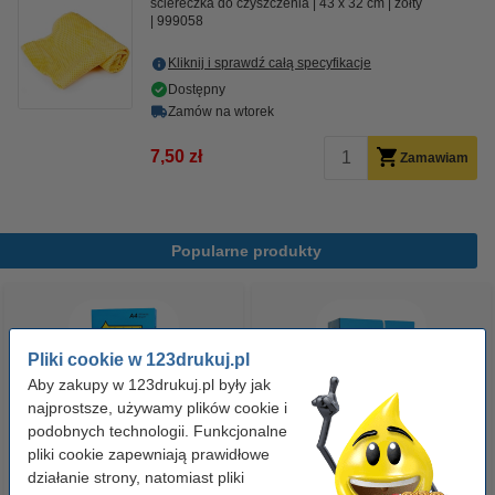
ściereczka do czyszczenia
43 x 32 cm
żółty
999058
Kliknij i sprawdź całą specyfikacje
Dostępny
Zamów na wtorek
7,50 zł
Zamawiam
Popularne produkty
Pliki cookie w 123drukuj.pl
Aby zakupy w 123drukuj.pl były jak
najprostsze, używamy plików cookie i
podobnych technologii. Funkcjonalne
pliki cookie zapewniają prawidłowe
Papier ksero A4 80 g/m2 (500
Papier ksero A4 80 g/m2 (2500
działanie strony, natomiast pliki
szt.), 123drukuj
szt.), 123drukuj (5 ryz)