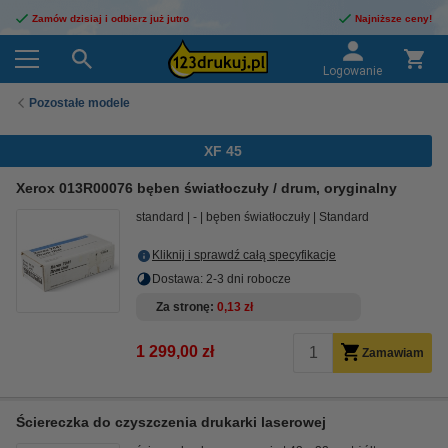
Zamów dzisiaj i odbierz już jutro
Najniższe ceny!
Logowanie
Pozostałe modele
XF 45
Xerox 013R00076 bęben światłoczuły / drum, oryginalny
standard
-
bęben światłoczuły
Standard
Kliknij i sprawdź całą specyfikacje
Dostawa: 2-3 dni robocze
Za stronę
0,13 zł
1 299,00 zł
Zamawiam
Ściereczka do czyszczenia drukarki laserowej