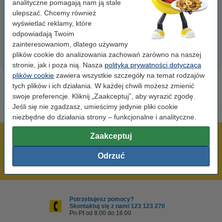
analityczne pomagają nam ją stale
ulepszać. Chcemy również
23,00 zł
110,00 zł
z VAT
z VAT
wyświetlać reklamy, które
odpowiadają Twoim
zainteresowaniom, dlatego używamy
plików cookie do analizowania zachowań zarówno na naszej
stronie, jak i poza nią. Nasza
polityka prywatności dotycząca
plików cookie
zawiera wszystkie szczegóły na temat rodzajów
tych plików i ich działania. W każdej chwili możesz zmienić
swoje preferencje. Kliknij „Zaakceptuj”, aby wyrazić zgodę.
Jeśli się nie zgadzasz, umieścimy jedynie pliki cookie
niezbędne do działania strony – funkcjonalne i analityczne.
Zaakceptuj
600 tysięcy zadowolonych klientów
Wysyłka już dzisiaj!
Odrzuć
Najniższe ceny!
Potrzebujesz pomocy?
Skontaktuj się z nami 123 123 270
Pn-Pt od 8:00 do 16:00