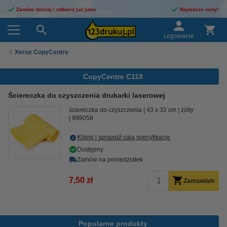
Zamów dzisiaj i odbierz już jutro
Najniższe ceny!
Logowanie
Xerox CopyCentre
CopyCentre C118
Ściereczka do czyszczenia drukarki laserowej
ściereczka do czyszczenia
43 x 32 cm
żółty
999058
Kliknij i sprawdź całą specyfikacje
Dostępny
Zamów na poniedziałek
7,50 zł
Zamawiam
Popularne produkty