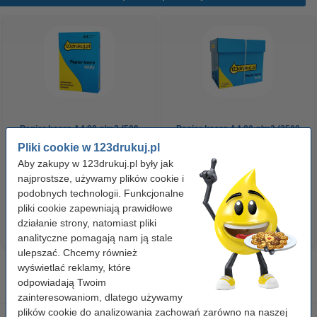
Papier ksero A4 80 g/m2 (500
Papier ksero A4 80 g/m2 (2500
szt.), 123drukuj
szt.), 123drukuj (5 ryz)
Pliki cookie w 123drukuj.pl
Aby zakupy w 123drukuj.pl były jak
najprostsze, używamy plików cookie i
23,00 zł
110,00 zł
z VAT
z VAT
podobnych technologii. Funkcjonalne
pliki cookie zapewniają prawidłowe
działanie strony, natomiast pliki
analityczne pomagają nam ją stale
ulepszać. Chcemy również
wyświetlać reklamy, które
odpowiadają Twoim
zainteresowaniom, dlatego używamy
plików cookie do analizowania zachowań zarówno na naszej