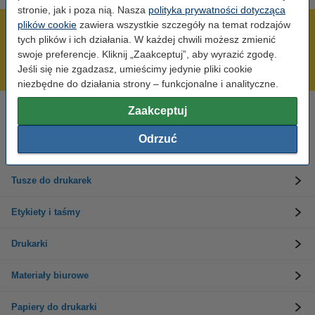
stronie, jak i poza nią. Nasza
polityka prywatności dotycząca
plików cookie
zawiera wszystkie szczegóły na temat rodzajów
600 tysięcy zadowolonych klientów
tych plików i ich działania. W każdej chwili możesz zmienić
Wysyłka już dzisiaj!
swoje preferencje. Kliknij „Zaakceptuj”, aby wyrazić zgodę.
Jeśli się nie zgadzasz, umieścimy jedynie pliki cookie
Najniższe ceny!
niezbędne do działania strony – funkcjonalne i analityczne.
Zaakceptuj
Potrzebujesz pomocy?
Skontaktuj się z nami 123 123 270
Odrzuć
Pn-Pt od 8:00 do 16:00
Tusze do drukarek
Etykiety i taśmy
Drukarki
Materiały biurowe
Papiery do drukarki