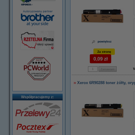
powiększ
Za stronę
0,09 zł
T
Xerox 6R90288 toner żółty, ory
Współpracujemy z: