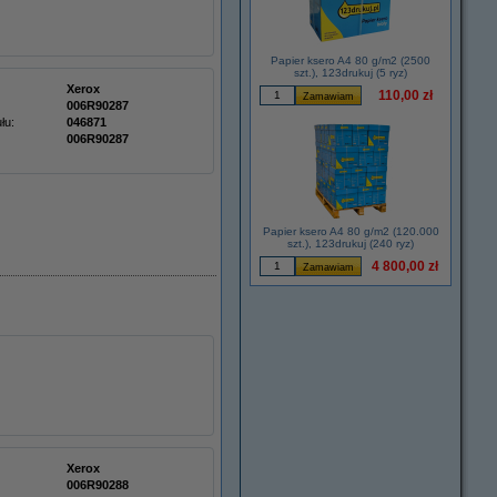
Papier ksero A4 80 g/m2 (2500
szt.), 123drukuj (5 ryz)
Xerox
110,00 zł
006R90287
łu:
046871
006R90287
Papier ksero A4 80 g/m2 (120.000
szt.), 123drukuj (240 ryz)
4 800,00 zł
Xerox
006R90288