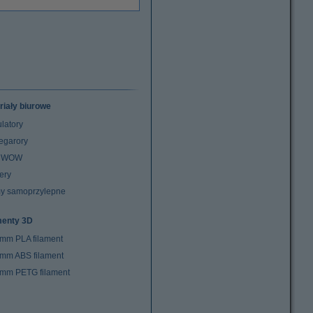
riały biurowe
latory
egarory
z WOW
ery
y samoprzylepne
menty 3D
 mm PLA filament
 mm ABS filament
 mm PETG filament