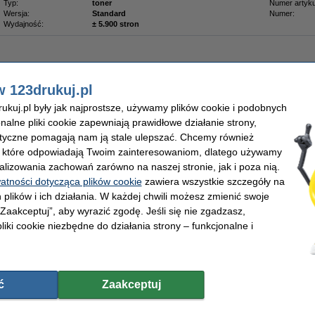
Typ:
toner
Numer artyku
Wersja:
Standard
Numer:
Wydajność:
± 5.900 stron
549,00 zł
w 123drukuj.pl
46,34 zł bez VAT
kuj.pl były jak najprostsze, używamy plików cookie i podobnych
onalne pliki cookie zapewniają prawidłowe działanie strony,
ły / drum, oryginalny
lityczne pomagają nam ją stale ulepszać. Chcemy również
Opis
, które odpowiadają Twoim zainteresowaniom, dlatego używamy
To jest nowy symbol Xeroxa 13R561
alizowania zachowań zarówno na naszej stronie, jak i poza nią.
Wydajność: 12.500 stron
watności dotycząca plików cookie
zawiera wszystkie szczegóły na
 plików i ich działania. W każdej chwili możesz zmienić swoje
Przewidywany
termin realizacji
wynosi do
14 dni
.
 „Zaakceptuj”, aby wyrazić zgodę. Jeśli się nie zgadzasz,
Właściwości
liki cookie niezbędne do działania strony – funkcjonalne i
Pojemność:
standard
Wydajność:
Kolor:
-
Marka:
Typ:
bęben światłoczuły
OEM:
Wersja:
Standard
Numer artyku
ć
Zaakceptuj