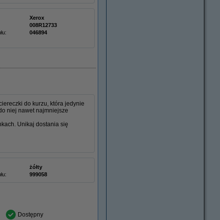
Xerox
008R12733
łu:
046894
ereczki do kurzu, która jedynie
do niej nawet najmniejsze
nkach. Unikaj dostania się
żółty
łu:
999058
Dostępny