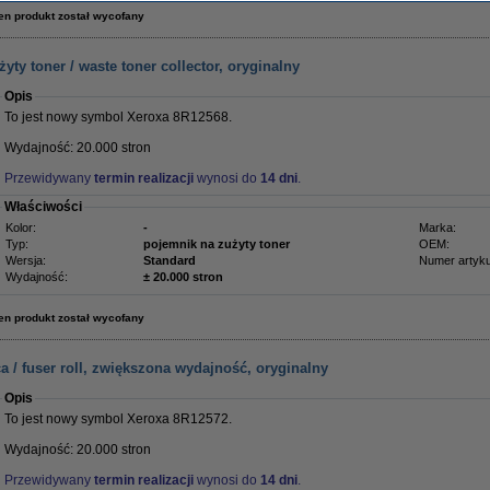
en produkt został wycofany
ty toner / waste toner collector, oryginalny
Opis
To jest nowy symbol Xeroxa 8R12568.
Wydajność: 20.000 stron
Przewidywany
termin realizacji
wynosi do
14 dni
.
Właściwości
Kolor:
-
Marka:
Typ:
pojemnik na zużyty toner
OEM:
Wersja:
Standard
Numer artyku
Wydajność:
± 20.000 stron
en produkt został wycofany
a / fuser roll, zwiększona wydajność, oryginalny
Opis
To jest nowy symbol Xeroxa 8R12572.
Wydajność: 20.000 stron
Przewidywany
termin realizacji
wynosi do
14 dni
.