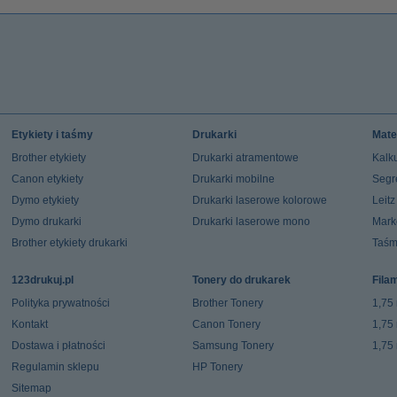
Etykiety i taśmy
Drukarki
Mate
Brother etykiety
Drukarki atramentowe
Kalku
Canon etykiety
Drukarki mobilne
Segr
Dymo etykiety
Drukarki laserowe kolorowe
Leit
Dymo drukarki
Drukarki laserowe mono
Mark
Brother etykiety drukarki
Taśm
123drukuj.pl
Tonery do drukarek
Fila
Polityka prywatności
Brother Tonery
1,75
Kontakt
Canon Tonery
1,75
Dostawa i płatności
Samsung Tonery
1,75
Regulamin sklepu
HP Tonery
Sitemap