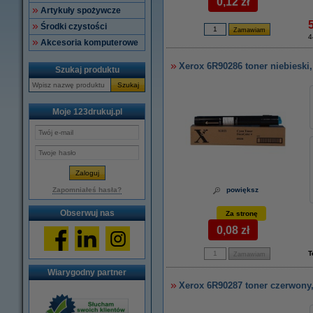
0,12 zł
Artykuły spożywcze
Środki czystości
4
Akcesoria komputerowe
Xerox 6R90286 toner niebieski,
Szukaj produktu
Szukaj
Moje 123drukuj.pl
Zapomniałeś hasła?
powiększ
Obserwuj nas
Za stronę
0,08 zł
T
Wiarygodny partner
Xerox 6R90287 toner czerwony,