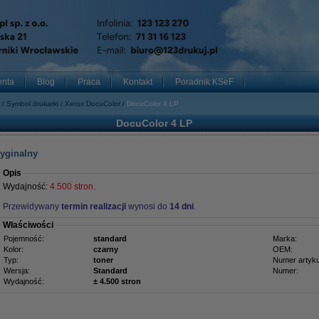
enta
Blog
Praca
Kontakt
Poradnik KSeF
Symbol drukarki
Xerox DocuColor
DocuColor 4 LP
DocuColor 4 LP
ryginalny
Opis
Wydajność:
4.500 stron.
Przewidywany
termin realizacji
wynosi do
14 dni
.
Właściwości
Pojemność:
standard
Marka:
Kolor:
czarny
OEM:
Typ:
toner
Numer artyku
Wersja:
Standard
Numer:
Wydajność:
± 4.500 stron