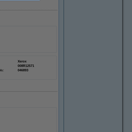
Xerox
008R12571
łu:
046893