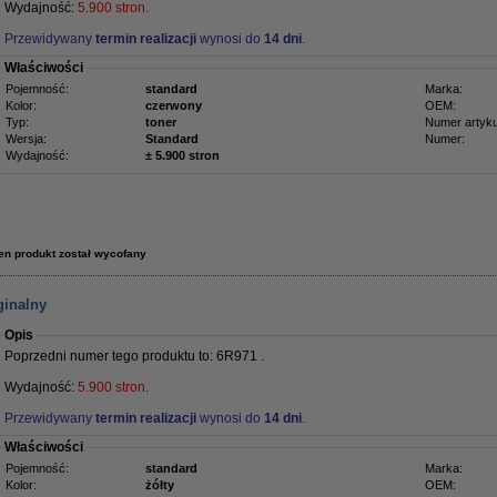
Wydajność:
5.900 stron.
Przewidywany
termin realizacji
wynosi do
14 dni
.
Właściwości
Pojemność:
standard
Marka:
Kolor:
czerwony
OEM:
Typ:
toner
Numer artyku
Wersja:
Standard
Numer:
Wydajność:
± 5.900 stron
en produkt został wycofany
ginalny
Opis
Poprzedni numer tego produktu to: 6R971 .
Wydajność:
5.900 stron.
Przewidywany
termin realizacji
wynosi do
14 dni
.
Właściwości
Pojemność:
standard
Marka:
Kolor:
żółty
OEM: