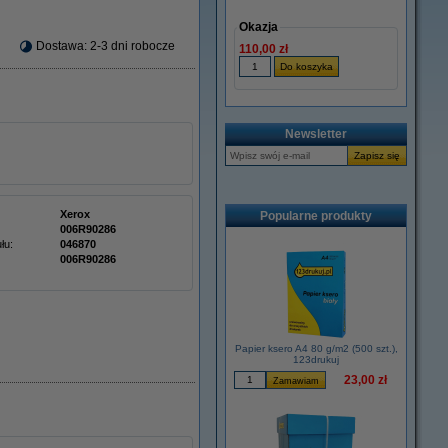
Okazja
Dostawa: 2-3 dni robocze
110,00 zł
Newsletter
Xerox
Popularne produkty
006R90286
łu:
046870
006R90286
Papier ksero A4 80 g/m2 (500 szt.),
123drukuj
23,00 zł