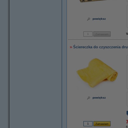
powiększ
T
Ściereczka do czyszczenia dru
powiększ
7
6