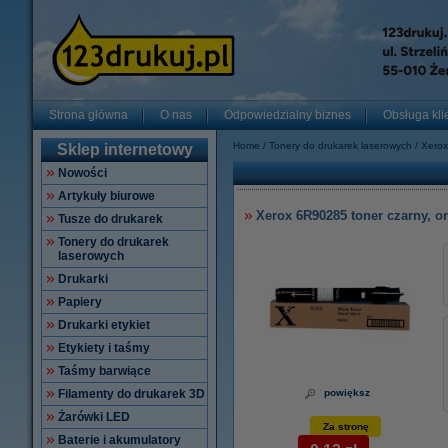
Strona główna
O nas
Odpowiedzialny biznes
Obsługa kli
Home
Tonery do drukarek laserowych
Xerox
Sklep internetowy
Nowości
Artykuły biurowe
Xerox 6R90285 toner czarny, o
Tusze do drukarek
Tonery do drukarek
laserowych
Drukarki
Papiery
Drukarki etykiet
Etykiety i taśmy
Taśmy barwiące
Filamenty do drukarek 3D
powiększ
Żarówki LED
Za stronę
Baterie i akumulatory