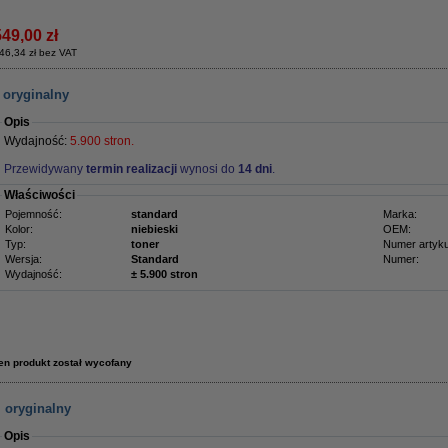
549,00 zł
46,34 zł bez VAT
 oryginalny
Opis
Wydajność:
5.900 stron.
Przewidywany
termin realizacji
wynosi do
14 dni
.
Właściwości
Pojemność:
standard
Marka:
Kolor:
niebieski
OEM:
Typ:
toner
Numer artyku
Wersja:
Standard
Numer:
Wydajność:
± 5.900 stron
en produkt został wycofany
 oryginalny
Opis