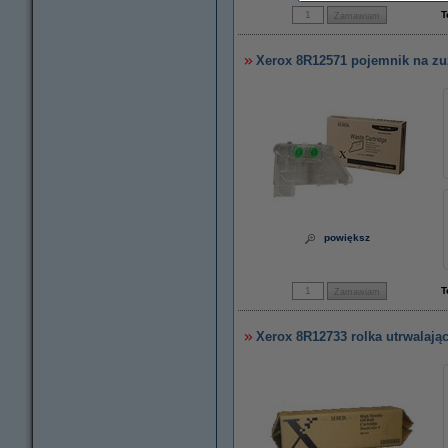
T
Xerox 8R12571 pojemnik na zuży
powiększ
T
Xerox 8R12733 rolka utrwalając