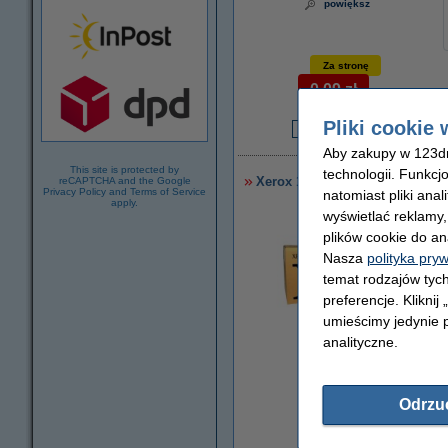
powiększ
Za stronę
0,09 zł
Pliki cookie 
4
Aby zakupy w 123dru
This site is protected by
technologii. Funkcj
Xerox 13R562 bęben światłoczu
reCAPTCHA and the Google
Privacy Policy
and
Terms of Service
natomiast pliki ana
apply.
wyświetlać reklamy
plików cookie do an
Nasza
polityka pry
temat rodzajów tych
preferencje. Kliknij
umieścimy jedynie p
analityczne.
powiększ
Odrzu
Za stronę
0,18 zł