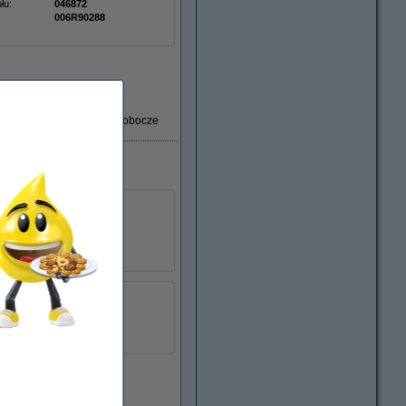
łu:
046872
006R90288
Dostawa: 2-3 dni robocze
± 12.500 stron
Xerox
013R00562
łu:
046788