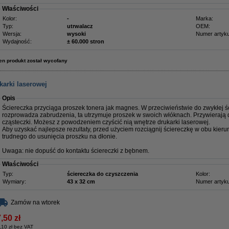
Właściwości
Kolor:
-
Marka:
Typ:
utrwalacz
OEM:
Wersja:
wysoki
Numer artyku
Wydajność:
± 60.000 stron
en produkt został wycofany
karki laserowej
Opis
Ściereczka przyciąga proszek tonera jak magnes. W przeciwieństwie do zwykłej ści
rozprowadza zabrudzenia, ta utrzymuje proszek w swoich włóknach. Przywierają 
cząsteczki. Możesz z powodzeniem czyścić nią wnętrze drukarki laserowej.
Aby uzyskać najlepsze rezultaty, przed użyciem rozciągnij ściereczkę w obu kieru
trudnego do usunięcia proszku na dłonie.
Uwaga: nie dopuść do kontaktu ściereczki z bębnem.
Właściwości
Typ:
ściereczka do czyszczenia
Kolor:
Wymiary:
43 x 32 cm
Numer artyku
Zamów na wtorek
,50 zł
,10 zł bez VAT