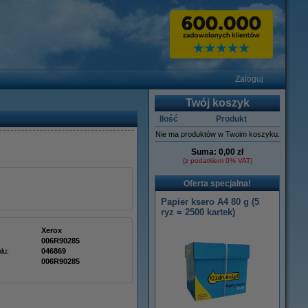
Zaloguj
Twój koszyk
Ilość
Produkt
Nie ma produktów w Twoim koszyku.
Suma:
0,00 zł
(z podatkiem 0% VAT)
Oferta specjalna!
Papier ksero A4 80 g (5
ryz = 2500 kartek)
Xerox
006R90285
łu:
046869
006R90285