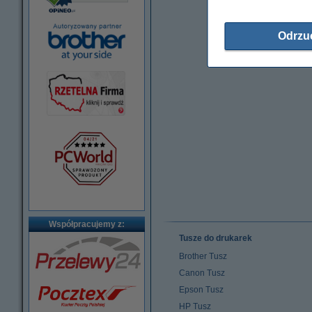
Odrzu
Współpracujemy z:
Tusze do drukarek
Brother Tusz
Canon Tusz
Epson Tusz
HP Tusz