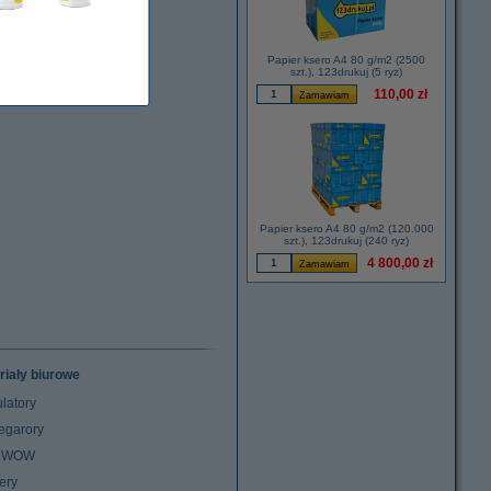
Papier ksero A4 80 g/m2 (2500
szt.), 123drukuj (5 ryz)
110,00 zł
Papier ksero A4 80 g/m2 (120.000
szt.), 123drukuj (240 ryz)
4 800,00 zł
riały biurowe
latory
egarory
z WOW
ery