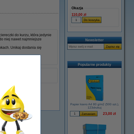
Okazja
110,00 zł
ereczki do kurzu, która jedynie
do niej nawet najmniejsze
Newsletter
nkach. Unikaj dostania się
Popularne produkty
żółty
łu:
999058
Dostępny
Papier ksero A4 80 g/m2 (500 szt.),
123drukuj
23,00 zł