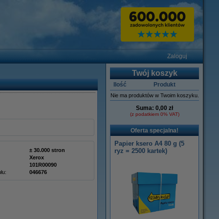
Zaloguj
Twój koszyk
Ilość
Produkt
Nie ma produktów w Twoim koszyku.
Suma:
0,00 zł
(z podatkiem 0% VAT)
Oferta specjalna!
Papier ksero A4 80 g (5
± 30.000 stron
ryz = 2500 kartek)
Xerox
101R00090
łu:
046676