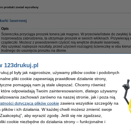
en produkt został wycofany
karki laserowej
Opis
Ściereczka przyciąga proszek tonera jak magnes. W przeciwieństwie do zwykłej ści
rozprowadza zabrudzenia, ta utrzymuje proszek w swoich włóknach. Przywierają 
cząsteczki. Możesz z powodzeniem czyścić nią wnętrze drukarki laserowej.
Aby uzyskać najlepsze rezultaty, przed użyciem rozciągnij ściereczkę w obu kieru
trudnego do usunięcia proszku na dłonie.
Uwaga: nie dopuść do kontaktu ściereczki z bębnem.
w 123drukuj.pl
Właściwości
kuj.pl były jak najprostsze, używamy plików cookie i podobnych
Typ:
ściereczka do czyszczenia
Kolor:
Wymiary:
43 x 32 cm
Numer artyku
onalne pliki cookie zapewniają prawidłowe działanie strony,
lityczne pomagają nam ją stale ulepszać. Chcemy również
Zamów na poniedziałek
, które odpowiadają Twoim zainteresowaniom, dlatego używamy
alizowania zachowań zarówno na naszej stronie, jak i poza nią.
,50 zł
,10 zł bez VAT
watności dotycząca plików cookie
zawiera wszystkie szczegóły na
 plików i ich działania. W każdej chwili możesz zmienić swoje
 „Zaakceptuj”, aby wyrazić zgodę. Jeśli się nie zgadzasz,
liki cookie niezbędne do działania strony – funkcjonalne i