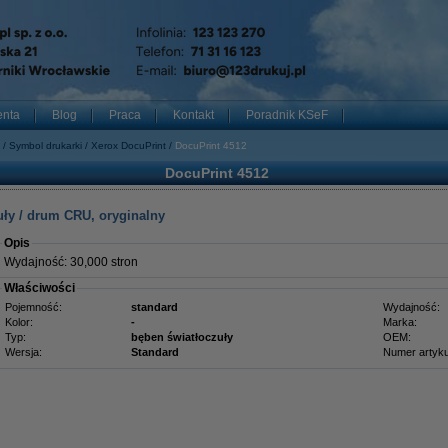
enta
Blog
Praca
Kontakt
Poradnik KSeF
Symbol drukarki
Xerox DocuPrint
DocuPrint 4512
DocuPrint 4512
ły / drum CRU, oryginalny
Opis
Wydajność: 30,000 stron
Właściwości
Pojemność:
standard
Wydajność:
Kolor:
-
Marka:
Typ:
bęben światłoczuły
OEM:
Wersja:
Standard
Numer artyku