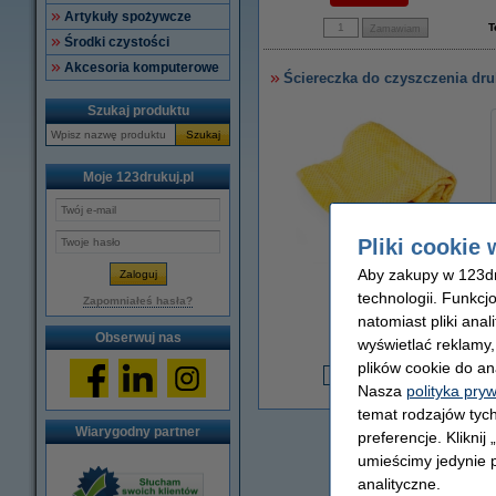
Artykuły spożywcze
T
Środki czystości
Akcesoria komputerowe
Ściereczka do czyszczenia dru
Szukaj produktu
Szukaj
Moje 123drukuj.pl
Pliki cookie 
Aby zakupy w 123dru
powiększ
technologii. Funkcj
Zapomniałeś hasła?
natomiast pliki ana
Obserwuj nas
wyświetlać reklamy
plików cookie do an
7
6
Nasza
polityka pry
temat rodzajów tych
Wiarygodny partner
preferencje. Kliknij
umieścimy jedynie p
analityczne.