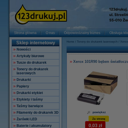
Strona główna
O nas
Odpowiedzialny biznes
Obsługa kli
Home
Tonery do drukarek laserowych
Xerox
Sklep internetowy
Nowości
Artykuły biurowe
Xerox 101R90 bęben światłoczu
Tusze do drukarek
Tonery do drukarek
laserowych
Drukarki
Papiery
Drukarki etykiet
Etykiety i taśmy
Taśmy barwiące
Filamenty do drukarek 3D
powiększ
Żarówki LED
Za stronę
0,03 zł
Baterie i akumulatory