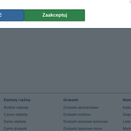
ć
Zaakceptuj
Etykiety i taśmy
Drukarki
Mate
Brother etykiety
Drukarki atramentowe
Kalku
Canon etykiety
Drukarki mobilne
Segr
Dymo etykiety
Drukarki laserowe kolorowe
Leit
Dymo drukarki
Drukarki laserowe mono
Mark