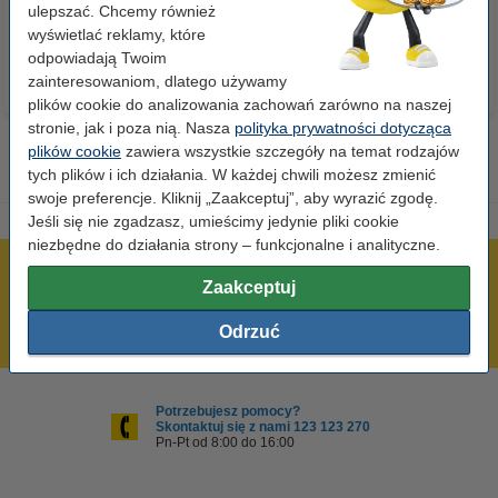
23,00 zł
110,00 zł
ulepszać. Chcemy również
z VAT
z VAT
wyświetlać reklamy, które
odpowiadają Twoim
zainteresowaniom, dlatego używamy
plików cookie do analizowania zachowań zarówno na naszej
stronie, jak i poza nią. Nasza
polityka prywatności dotycząca
plików cookie
zawiera wszystkie szczegóły na temat rodzajów
tych plików i ich działania. W każdej chwili możesz zmienić
swoje preferencje. Kliknij „Zaakceptuj”, aby wyrazić zgodę.
Jeśli się nie zgadzasz, umieścimy jedynie pliki cookie
niezbędne do działania strony – funkcjonalne i analityczne.
600 tysięcy zadowolonych klientów
Zaakceptuj
Wysyłka już dzisiaj!
Odrzuć
Najniższe ceny!
Potrzebujesz pomocy?
Skontaktuj się z nami 123 123 270
Pn-Pt od 8:00 do 16:00