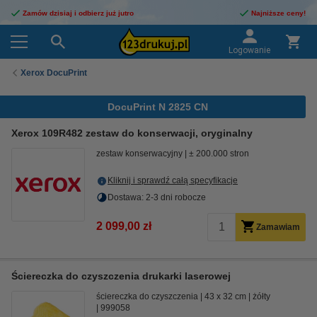
Zamów dzisiaj i odbierz już jutro
Najniższe ceny!
Logowanie
Xerox DocuPrint
DocuPrint N 2825 CN
Xerox 109R482 zestaw do konserwacji, oryginalny
zestaw konserwacyjny
± 200.000 stron
Kliknij i sprawdź całą specyfikacje
Dostawa: 2-3 dni robocze
2 099,00 zł
Zamawiam
Ściereczka do czyszczenia drukarki laserowej
ściereczka do czyszczenia
43 x 32 cm
żółty
999058