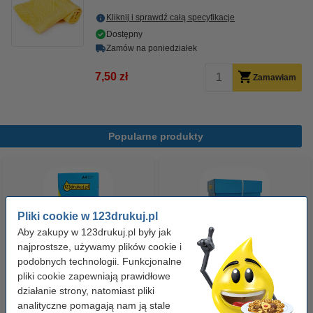
Kliknij i sprawdź całą specyfikacje
Dostępny
Zamów na poniedziałek
7,50 zł
Zamawiam
Popularne produkty
Pliki cookie w 123drukuj.pl
Aby zakupy w 123drukuj.pl były jak
najprostsze, używamy plików cookie i
podobnych technologii. Funkcjonalne
Papier ksero A4 80 g/m2 (500
Papier ksero A4 80 g/m2 (2500
pliki cookie zapewniają prawidłowe
szt.), 123drukuj
szt.), 123drukuj (5 ryz)
działanie strony, natomiast pliki
analityczne pomagają nam ją stale