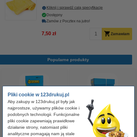
Kliknij i sprawdź całą specyfikacje
Dostępny
Zamów z Pocztex na jutro!
7,50 zł
Zamawiam
Popularne produkty
Pliki cookie w 123drukuj.pl
Aby zakupy w 123drukuj.pl były jak
najprostsze, używamy plików cookie i
podobnych technologii. Funkcjonalne
Papier ksero A4 80 g/m2 (500
Papier ksero A4 80 g/m2 (2500
pliki cookie zapewniają prawidłowe
szt.), 123drukuj
szt.), 123drukuj (5 ryz)
działanie strony, natomiast pliki
analityczne pomagają nam ją stale