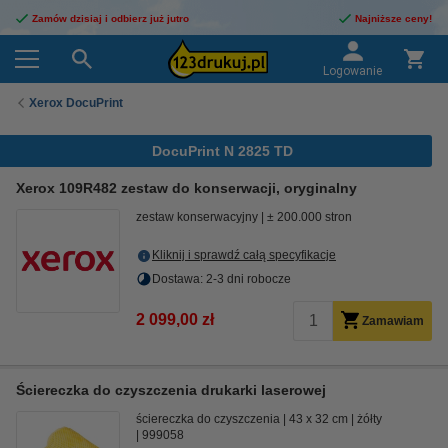
Zamów dzisiaj i odbierz już jutro
Najniższe ceny!
Logowanie
Xerox DocuPrint
DocuPrint N 2825 TD
Xerox 109R482 zestaw do konserwacji, oryginalny
zestaw konserwacyjny
± 200.000 stron
Kliknij i sprawdź całą specyfikacje
Dostawa: 2-3 dni robocze
2 099,00 zł
Zamawiam
Ściereczka do czyszczenia drukarki laserowej
ściereczka do czyszczenia
43 x 32 cm
żółty
999058