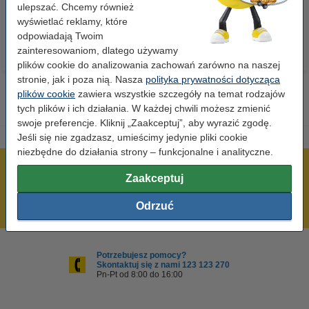
23,00 zł
110,00 zł
ulepszać. Chcemy również
z VAT
z VAT
wyświetlać reklamy, które
odpowiadają Twoim
zainteresowaniom, dlatego używamy
plików cookie do analizowania zachowań zarówno na naszej
stronie, jak i poza nią. Nasza
polityka prywatności dotycząca
plików cookie
zawiera wszystkie szczegóły na temat rodzajów
tych plików i ich działania. W każdej chwili możesz zmienić
swoje preferencje. Kliknij „Zaakceptuj”, aby wyrazić zgodę.
Jeśli się nie zgadzasz, umieścimy jedynie pliki cookie
niezbędne do działania strony – funkcjonalne i analityczne.
600 tysięcy zadowolonych klientów
Zaakceptuj
Wysyłka już dzisiaj!
Odrzuć
Najniższe ceny!
Potrzebujesz pomocy?
Skontaktuj się z nami 123 123 270
Pn-Pt od 8:00 do 16:00