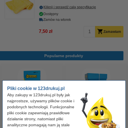
Kliknij i sprawdź całą specyfikacje
Dostępny
Zamów na wtorek
7,50 zł
Zamawiam
Popularne produkty
Pliki cookie w 123drukuj.pl
Aby zakupy w 123drukuj.pl były jak
najprostsze, używamy plików cookie i
podobnych technologii. Funkcjonalne
Papier ksero A4 80 g/m2 (500
Papier ksero A4 80 g/m2 (2500
pliki cookie zapewniają prawidłowe
szt.), 123drukuj
szt.), 123drukuj (5 ryz)
działanie strony, natomiast pliki
analityczne pomagają nam ją stale