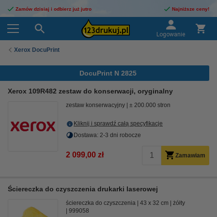
Zamów dzisiaj i odbierz już jutro
Najniższe ceny!
Logowanie
Xerox DocuPrint
DocuPrint N 2825
Xerox 109R482 zestaw do konserwacji, oryginalny
zestaw konserwacyjny
± 200.000 stron
Kliknij i sprawdź całą specyfikacje
Dostawa: 2-3 dni robocze
2 099,00 zł
Zamawiam
Ściereczka do czyszczenia drukarki laserowej
ściereczka do czyszczenia
43 x 32 cm
żółty
999058