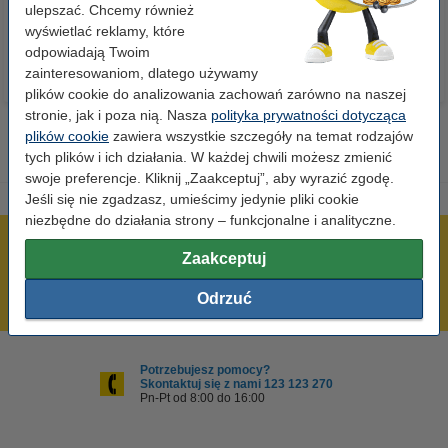
23,00 zł
110,00 zł
ulepszać. Chcemy również
z VAT
z VAT
wyświetlać reklamy, które
odpowiadają Twoim
zainteresowaniom, dlatego używamy
plików cookie do analizowania zachowań zarówno na naszej
stronie, jak i poza nią. Nasza
polityka prywatności dotycząca
plików cookie
zawiera wszystkie szczegóły na temat rodzajów
tych plików i ich działania. W każdej chwili możesz zmienić
swoje preferencje. Kliknij „Zaakceptuj”, aby wyrazić zgodę.
Jeśli się nie zgadzasz, umieścimy jedynie pliki cookie
niezbędne do działania strony – funkcjonalne i analityczne.
600 tysięcy zadowolonych klientów
Zaakceptuj
Wysyłka już dzisiaj!
Odrzuć
Najniższe ceny!
Potrzebujesz pomocy?
Skontaktuj się z nami 123 123 270
Pn-Pt od 8:00 do 16:00