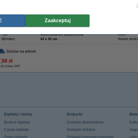
cząsteczki. Możesz z powodzeniem czyścić nią wnętrze drukarki laserowej.
Aby uzyskać najlepsze rezultaty, przed użyciem rozciągnij ściereczkę w obu kieru
trudnego do usunięcia proszku na dłonie.
ć
Zaakceptuj
Uwaga: nie dopuść do kontaktu ściereczki z bębnem.
Właściwości
Typ:
ściereczka do czyszczenia
Kolor:
Wymiary:
43 x 32 cm
Numer artyku
Zamów na wtorek
,50 zł
,10 zł bez VAT
Etykiety i taśmy
Drukarki
Mate
Brother etykiety
Drukarki atramentowe
Kalku
Canon etykiety
Drukarki mobilne
Segr
Dymo etykiety
Drukarki laserowe kolorowe
Leit