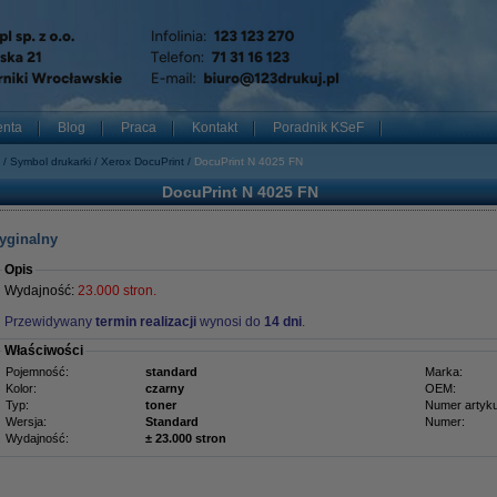
enta
Blog
Praca
Kontakt
Poradnik KSeF
Symbol drukarki
Xerox DocuPrint
DocuPrint N 4025 FN
DocuPrint N 4025 FN
ryginalny
Opis
Wydajność:
23.000 stron.
Przewidywany
termin realizacji
wynosi do
14 dni
.
Właściwości
Pojemność:
standard
Marka:
Kolor:
czarny
OEM:
Typ:
toner
Numer artyku
Wersja:
Standard
Numer:
Wydajność:
± 23.000 stron