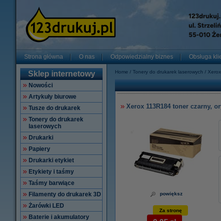
Strona główna
O nas
Odpowiedzialny biznes
Obsługa kli
Home
Tonery do drukarek laserowych
Xerox
Sklep internetowy
Nowości
Artykuły biurowe
Xerox 113R184 toner czarny, o
Tusze do drukarek
Tonery do drukarek
laserowych
Drukarki
Papiery
Drukarki etykiet
Etykiety i taśmy
Taśmy barwiące
Filamenty do drukarek 3D
powiększ
Żarówki LED
Za stronę
Baterie i akumulatory