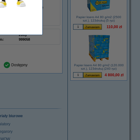
nkach. Unikaj dostania się
Papier ksero A4 80 g/m2 (2500
szt.), 123drukuj (5 ryz)
110,00 zł
żółty
łu:
999058
Dostępny
Papier ksero A4 80 g/m2 (120.000
szt.), 123drukuj (240 ryz)
4 800,00 zł
riały biurowe
latory
egarory
z WOW