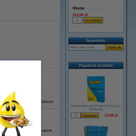
Okazja
110,00 zł
Newsletter
Popularne produkty
Xerox
109R00487
łu:
046734
Dostawa: 2-3 dni robocze
Papier ksero A4 80 g/m2 (500 szt.),
123drukuj
23,00 zł
ereczki do kurzu, która jedynie
do niej nawet najmniejsze