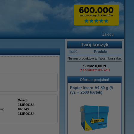
Zaloguj
Twój koszyk
Ilość
Produkt
Nie ma produktów w Twoim koszyku.
Suma:
0,00 zł
(z podatkiem 0% VAT)
Oferta specjalna!
Papier ksero A4 80 g (5
ryz = 2500 kartek)
Xerox
113R00184
łu:
046743
113R00184