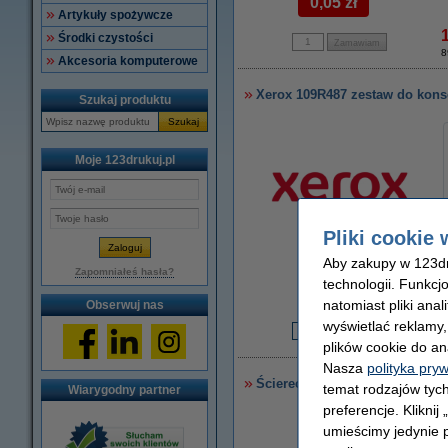
0,05 zł
Artykuły spożywcze
Środki czystości
8
Akcesoria komputerowe
Xerox 109R487 zestaw do konse
Szukaj produktu
Szukaj
Moje 123drukuj.pl
Pliki cookie 
Aby zakupy w 123dru
Zapomniałeś hasła?
powiększ
technologii. Funkcj
natomiast pliki ana
Obserwuj nas
wyświetlać reklamy
2
plików cookie do an
Nasza
polityka pry
Ściereczka do czyszczenia dru
temat rodzajów tych
Wiarygodny partner
preferencje. Kliknij
umieścimy jedynie p