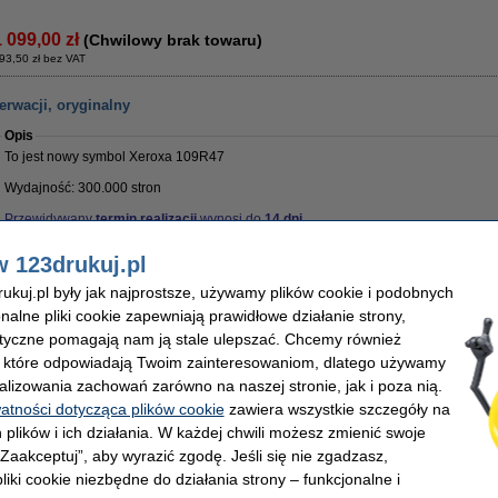
1 099,00 zł
(Chwilowy brak towaru)
93,50 zł bez VAT
rwacji, oryginalny
Opis
To jest nowy symbol Xeroxa 109R47
Wydajność: 300.000 stron
Przewidywany
termin realizacji
wynosi do
14 dni
.
Właściwości
w 123drukuj.pl
Kolor:
-
Marka:
Typ:
zestaw konserwacyjny
OEM:
kuj.pl były jak najprostsze, używamy plików cookie i podobnych
Wersja:
Standard
Numer artyku
onalne pliki cookie zapewniają prawidłowe działanie strony,
Wydajność:
± 300.000 stron
lityczne pomagają nam ją stale ulepszać. Chcemy również
2 649,00 zł
, które odpowiadają Twoim zainteresowaniom, dlatego używamy
 153,66 zł bez VAT
alizowania zachowań zarówno na naszej stronie, jak i poza nią.
watności dotycząca plików cookie
zawiera wszystkie szczegóły na
karki laserowej
 plików i ich działania. W każdej chwili możesz zmienić swoje
 „Zaakceptuj”, aby wyrazić zgodę. Jeśli się nie zgadzasz,
Opis
liki cookie niezbędne do działania strony – funkcjonalne i
Ściereczka przyciąga proszek tonera jak magnes. W przeciwieństwie do zwykłej ści
rozprowadza zabrudzenia, ta utrzymuje proszek w swoich włóknach. Przywierają 