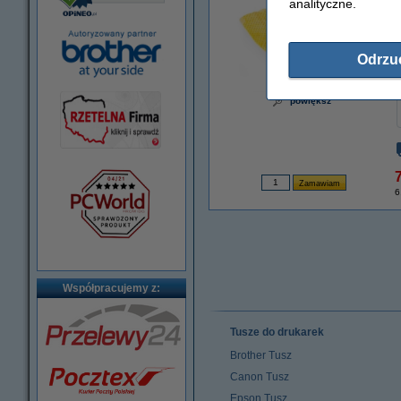
analityczne.
Odrzu
powiększ
7
6
Współpracujemy z:
Tusze do drukarek
Brother Tusz
Canon Tusz
Epson Tusz