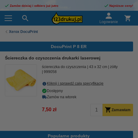
Zamów dzisiaj i odbierz już jutro
Najniższe ceny!
Logowanie
Xerox DocuPrint
DocuPrint P 8 ER
Ściereczka do czyszczenia drukarki laserowej
ściereczka do czyszczenia
43 x 32 cm
żółty
999058
Kliknij i sprawdź całą specyfikacje
Dostępny
Zamów na wtorek
7,50 zł
Zamawiam
Popularne produkty