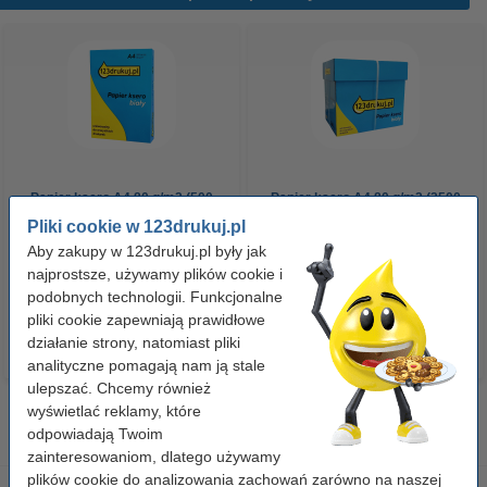
Papier ksero A4 80 g/m2 (500
Papier ksero A4 80 g/m2 (2500
szt.), 123drukuj
szt.), 123drukuj (5 ryz)
Pliki cookie w 123drukuj.pl
Aby zakupy w 123drukuj.pl były jak
najprostsze, używamy plików cookie i
23,00 zł
110,00 zł
z VAT
z VAT
podobnych technologii. Funkcjonalne
pliki cookie zapewniają prawidłowe
działanie strony, natomiast pliki
analityczne pomagają nam ją stale
ulepszać. Chcemy również
wyświetlać reklamy, które
odpowiadają Twoim
zainteresowaniom, dlatego używamy
plików cookie do analizowania zachowań zarówno na naszej