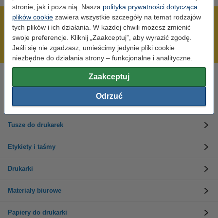
stronie, jak i poza nią. Nasza
polityka prywatności dotycząca
plików cookie
zawiera wszystkie szczegóły na temat rodzajów
600 tysięcy zadowolonych klientów
tych plików i ich działania. W każdej chwili możesz zmienić
Wysyłka już dzisiaj!
swoje preferencje. Kliknij „Zaakceptuj”, aby wyrazić zgodę.
Jeśli się nie zgadzasz, umieścimy jedynie pliki cookie
Najniższe ceny!
niezbędne do działania strony – funkcjonalne i analityczne.
Zaakceptuj
Potrzebujesz pomocy?
Skontaktuj się z nami 123 123 270
Odrzuć
Pn-Pt od 8:00 do 16:00
Tusze do drukarek
Etykiety i taśmy
Drukarki
Materiały biurowe
Papiery do drukarki