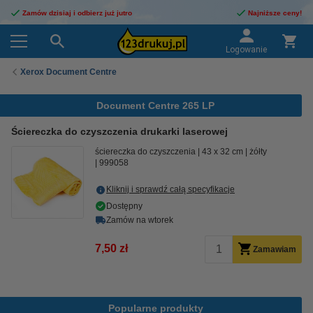
Zamów dzisiaj i odbierz już jutro
Najniższe ceny!
Logowanie
Xerox Document Centre
Document Centre 265 LP
Ściereczka do czyszczenia drukarki laserowej
ściereczka do czyszczenia
43 x 32 cm
żółty
999058
Kliknij i sprawdź całą specyfikacje
Dostępny
Zamów na wtorek
7,50 zł
Zamawiam
Popularne produkty