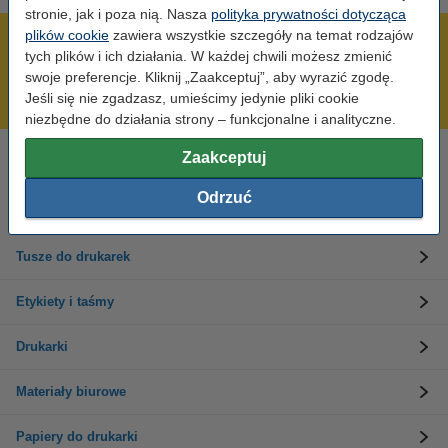
stronie, jak i poza nią. Nasza
polityka prywatności dotycząca
plików cookie
zawiera wszystkie szczegóły na temat rodzajów
600 tysięcy zadowolonych klientów
tych plików i ich działania. W każdej chwili możesz zmienić
Wysyłka już dzisiaj!
swoje preferencje. Kliknij „Zaakceptuj”, aby wyrazić zgodę.
Jeśli się nie zgadzasz, umieścimy jedynie pliki cookie
Najniższe ceny!
niezbędne do działania strony – funkcjonalne i analityczne.
Zaakceptuj
Potrzebujesz pomocy?
Skontaktuj się z nami 123 123 270
Odrzuć
Pn-Pt od 8:00 do 16:00
Tusze do drukarek
Etykiety i taśmy
Drukarki
Materiały biurowe
Papiery do drukarki