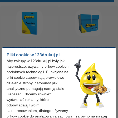
Papier ksero A4 80 g/m2 (500
Papier ksero A4 80 g/m2 (2500
szt.), 123drukuj
szt.), 123drukuj (5 ryz)
Pliki cookie w 123drukuj.pl
Aby zakupy w 123drukuj.pl były jak
najprostsze, używamy plików cookie i
23,00 zł
110,00 zł
z VAT
z VAT
podobnych technologii. Funkcjonalne
pliki cookie zapewniają prawidłowe
działanie strony, natomiast pliki
analityczne pomagają nam ją stale
ulepszać. Chcemy również
wyświetlać reklamy, które
odpowiadają Twoim
zainteresowaniom, dlatego używamy
plików cookie do analizowania zachowań zarówno na naszej