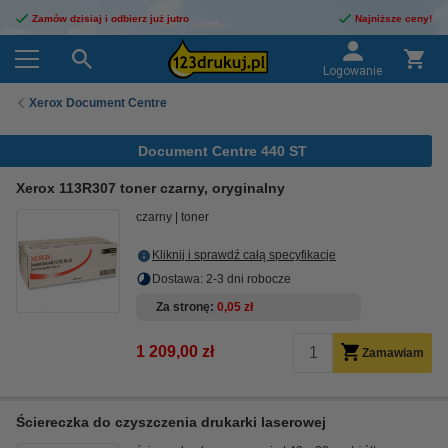
Zamów dzisiaj i odbierz już jutro
Najniższe ceny!
Logowanie
Xerox Document Centre
Document Centre 440 ST
Xerox 113R307 toner czarny, oryginalny
czarny
toner
Kliknij i sprawdź całą specyfikacje
Dostawa: 2-3 dni robocze
Za stronę
0,05 zł
1 209,00 zł
Zamawiam
Ściereczka do czyszczenia drukarki laserowej