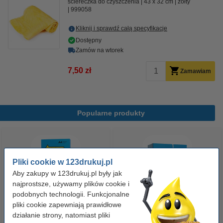
ściereczka do czyszczenia
43 x 32 cm
żółty
999058
Kliknij i sprawdź całą specyfikacje
Dostępny
Zamów na wtorek
7,50 zł
Zamawiam
Popularne produkty
Pliki cookie w 123drukuj.pl
Aby zakupy w 123drukuj.pl były jak
najprostsze, używamy plików cookie i
podobnych technologii. Funkcjonalne
pliki cookie zapewniają prawidłowe
Papier ksero A4 80 g/m2 (500
Papier ksero A4 80 g/m2 (2500
działanie strony, natomiast pliki
szt.), 123drukuj
szt.), 123drukuj (5 ryz)