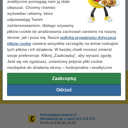
analityczne pomagają nam ją stale
ulepszać. Chcemy również
23,00 zł
110,00 zł
z VAT
z VAT
wyświetlać reklamy, które
odpowiadają Twoim
zainteresowaniom, dlatego używamy
plików cookie do analizowania zachowań zarówno na naszej
stronie, jak i poza nią. Nasza
polityka prywatności dotycząca
plików cookie
zawiera wszystkie szczegóły na temat rodzajów
tych plików i ich działania. W każdej chwili możesz zmienić
swoje preferencje. Kliknij „Zaakceptuj”, aby wyrazić zgodę.
Jeśli się nie zgadzasz, umieścimy jedynie pliki cookie
niezbędne do działania strony – funkcjonalne i analityczne.
Zaakceptuj
600 tysięcy zadowolonych klientów
Wysyłka już dzisiaj!
Odrzuć
Najniższe ceny!
Potrzebujesz pomocy?
Skontaktuj się z nami 123 123 270
Pn-Pt od 8:00 do 16:00