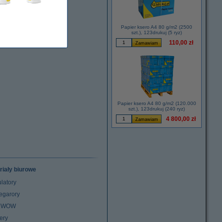
Papier ksero A4 80 g/m2 (2500
szt.), 123drukuj (5 ryz)
110,00 zł
Papier ksero A4 80 g/m2 (120.000
szt.), 123drukuj (240 ryz)
4 800,00 zł
riały biurowe
latory
egarory
z WOW
ery