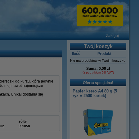
Zaloguj
Twój koszyk
Ilość
Produkt
Nie ma produktów w Twoim koszyku.
Suma:
0,00 zł
(z podatkiem 0% VAT)
ereczki do kurzu, która jedynie
Oferta specjalna!
do niej nawet najmniejsze
Papier ksero A4 80 g (5
nkach. Unikaj dostania się
ryz = 2500 kartek)
żółty
łu:
999058