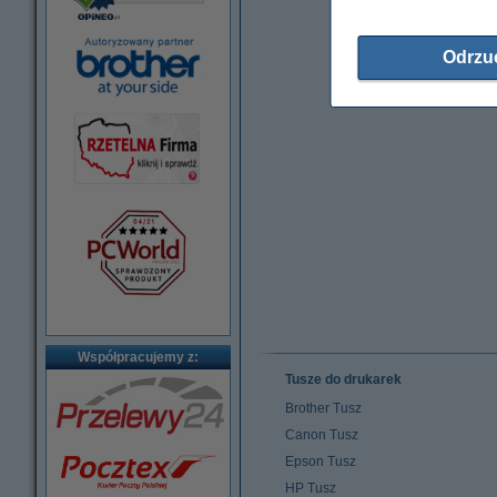
Odrzu
Współpracujemy z:
Tusze do drukarek
Brother Tusz
Canon Tusz
Epson Tusz
HP Tusz