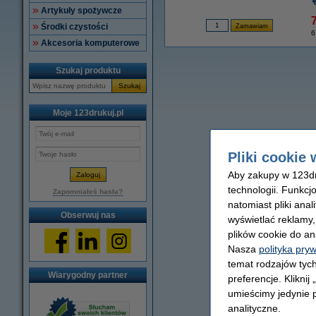
Artykuły spożywcze
7
Środki czystości
6
Akcesoria komputerowe
Szukaj produktu
Szukaj
Moje 123drukuj.pl
Pliki cookie 
Aby zakupy w 123dru
technologii. Funkcj
Zapomniałeś hasła?
natomiast pliki ana
Obserwuj nas
wyświetlać reklamy
plików cookie do an
Nasza
polityka pry
temat rodzajów tych
Wiarygodny partner
preferencje. Kliknij
umieścimy jedynie p
analityczne.