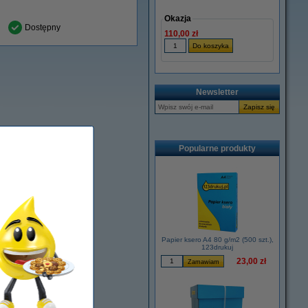
Okazja
Dostępny
110,00 zł
Newsletter
Popularne produkty
Papier ksero A4 80 g/m2 (500 szt.),
123drukuj
23,00 zł