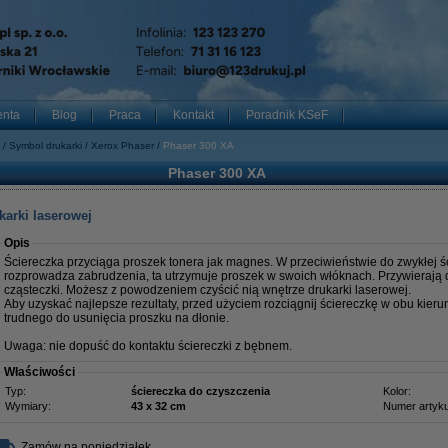
enta
Blog
Praca
Kontakt
Poradnik KSeF
Symbol drukarki
Xerox Phaser
Phaser 300 XA
Phaser 300 XA
karki laserowej
Opis
Ściereczka przyciąga proszek tonera jak magnes. W przeciwieństwie do zwykłej ści
rozprowadza zabrudzenia, ta utrzymuje proszek w swoich włóknach. Przywierają 
cząsteczki. Możesz z powodzeniem czyścić nią wnętrze drukarki laserowej.
Aby uzyskać najlepsze rezultaty, przed użyciem rozciągnij ściereczkę w obu kieru
trudnego do usunięcia proszku na dłonie.
Uwaga: nie dopuść do kontaktu ściereczki z bębnem.
Właściwości
Typ:
ściereczka do czyszczenia
Kolor:
Wymiary:
43 x 32 cm
Numer artyku
Zamów na poniedziałek