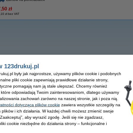
,50 zł
,10 zł bez VAT
w 123drukuj.pl
kuj.pl były jak najprostsze, używamy plików cookie i podobnych
onalne pliki cookie zapewniają prawidłowe działanie strony,
lityczne pomagają nam ją stale ulepszać. Chcemy również
, które odpowiadają Twoim zainteresowaniom, dlatego używamy
alizowania zachowań zarówno na naszej stronie, jak i poza nią.
watności dotycząca plików cookie
zawiera wszystkie szczegóły na
 plików i ich działania. W każdej chwili możesz zmienić swoje
 „Zaakceptuj”, aby wyrazić zgodę. Jeśli się nie zgadzasz,
liki cookie niezbędne do działania strony – funkcjonalne i