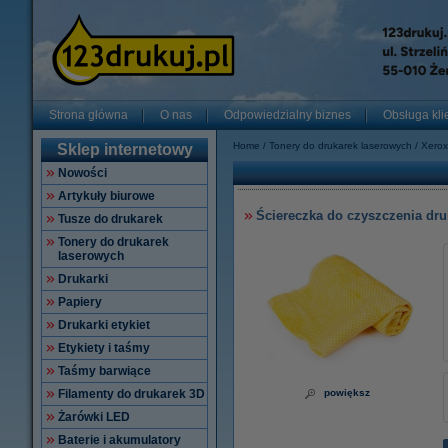
Strona główna
O nas
Odpowiedzialny biznes
Obsługa kli
Home
Tonery do drukarek laserowych
Xerox
Sklep internetowy
Nowości
Artykuły biurowe
Ściereczka do czyszczenia dru
Tusze do drukarek
Tonery do drukarek
laserowych
Drukarki
Papiery
Drukarki etykiet
Etykiety i taśmy
Taśmy barwiące
Filamenty do drukarek 3D
powiększ
Żarówki LED
Baterie i akumulatory