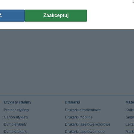
ć
Zaakceptuj
Etykiety i taśmy
Drukarki
Mate
Brother etykiety
Drukarki atramentowe
Kalku
Canon etykiety
Drukarki mobilne
Segr
Dymo etykiety
Drukarki laserowe kolorowe
Leit
Dymo drukarki
Drukarki laserowe mono
Mark