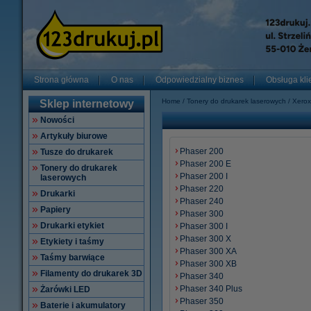
Strona główna
O nas
Odpowiedzialny biznes
Obsługa kli
Home
Tonery do drukarek laserowych
Xerox
Sklep internetowy
Nowości
Artykuły biurowe
Phaser 200
Tusze do drukarek
Phaser 200 E
Tonery do drukarek
Phaser 200 I
laserowych
Phaser 220
Drukarki
Phaser 240
Papiery
Phaser 300
Drukarki etykiet
Phaser 300 I
Phaser 300 X
Etykiety i taśmy
Phaser 300 XA
Taśmy barwiące
Phaser 300 XB
Filamenty do drukarek 3D
Phaser 340
Phaser 340 Plus
Żarówki LED
Phaser 350
Baterie i akumulatory