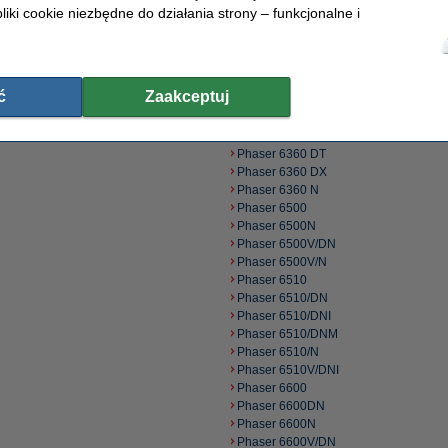
Phaser 6180
liki cookie niezbędne do działania strony – funkcjonalne i
Phaser 6180 DN
Phaser 6180MFP
Phaser 6180 N
Phaser 6280
ć
Zaakceptuj
Phaser 6280DN
Phaser 6360
Phaser 6360 DN
Phaser 6360 DT
Phaser 6360 DX
Phaser 6360 N
Phaser 6500
Phaser 6500N
Phaser 6500V/DN
Phaser 6500V/N
Phaser 6510
Phaser 6510/DN
Phaser 6510/DNI
Phaser 6510/DNM
Phaser 6510/N
Phaser 6510V/DNI
Phaser 6600
Phaser 6600DN
Phaser 6600N
Phaser 6600V/DN