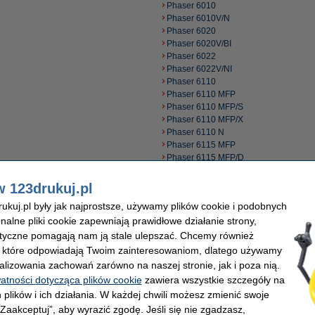
Phaser 6010
Phaser 6010V/N
Phaser 6020
Phaser 6020V/BI
Phaser 6022
Phaser 6022V/NI
Phaser 6110
Phaser 6110 MFP
Phaser 6110 MFP/S
Phaser 6110 MFP/X
Phaser 6110 N
Phaser 6115 MFP
Phaser 6115 MFP/D
Phaser 6115 MFP/N
Phaser 6121
w 123drukuj.pl
Phaser 6121MFP
kuj.pl były jak najprostsze, używamy plików cookie i podobnych
Phaser 6121MFP/D
onalne pliki cookie zapewniają prawidłowe działanie strony,
Phaser 6121MFP/N
Phaser 6121MFP/S
lityczne pomagają nam ją stale ulepszać. Chcemy również
Phaser 6125
, które odpowiadają Twoim zainteresowaniom, dlatego używamy
Phaser 6128
alizowania zachowań zarówno na naszej stronie, jak i poza nią.
Phaser 6128MFP
watności dotycząca plików cookie
zawiera wszystkie szczegóły na
Phaser 6130
 plików i ich działania. W każdej chwili możesz zmienić swoje
Phaser 6130N
 „Zaakceptuj”, aby wyrazić zgodę. Jeśli się nie zgadzasz,
Phaser 6140