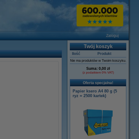
Zaloguj
Twój koszyk
Ilość
Produkt
Nie ma produktów w Twoim koszyku.
Suma:
0,00 zł
(z podatkiem 0% VAT)
Oferta specjalna!
Papier ksero A4 80 g (5
ryz = 2500 kartek)