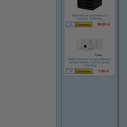
Pojemnik na dokumenty (5
szuflad), 123drukuj
99,00 zł
Rolki termiczne do kasy fiskalnej
57mm x 40mm x 20m (5 sztuk),
123drukuj
7,90 zł