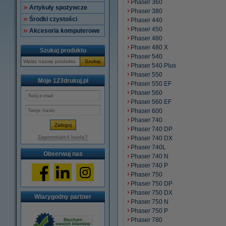
Phaser 360
Artykuły spożywcze
Phaser 380
Środki czystości
Phaser 440
Phaser 450
Akcesoria komputerowe
Phaser 480
Phaser 480 X
Szukaj produktu
Phaser 540
Szukaj
Phaser 540 Plus
Phaser 550
Moje 123drukuj.pl
Phaser 550 EF
Phaser 560
Phaser 560 EF
Phaser 600
Phaser 740
Phaser 740 DP
Zapomniałeś hasła?
Phaser 740 DX
Phaser 740L
Obserwuj nas
Phaser 740 N
Phaser 740 P
Phaser 750
Phaser 750 DP
Phaser 750 DX
Wiarygodny partner
Phaser 750 N
Phaser 750 P
Phaser 780