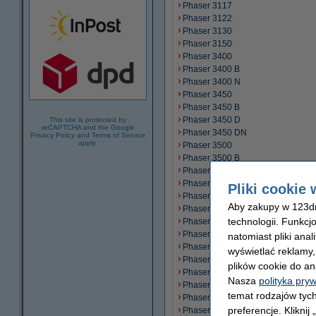
Phaser 3117
Phaser 3122
Phaser 3130
Phaser 3150
Phaser 3400
Phaser 3400 B
Phaser 3400 N
Phaser 3450
Phaser 3450 B
Phaser 3450 D
This site is protected by
reCAPTCHA and the Google
Phaser 3450 DN
Privacy Policy
and
Terms of Service
apply.
Phaser 3500
Phaser 3500 B
Phaser 3500 DN
Phaser 3500 N
Pliki cookie 
Phaser 4400
Aby zakupy w 123dru
Phaser 4400 B
technologii. Funkcj
Phaser 4400 DT
Phaser 4400 DX
natomiast pliki ana
Phaser 4400 N
wyświetlać reklamy
Phaser 4500
plików cookie do an
Phaser 4500 B
Nasza
polityka pry
Phaser 4500 DT
temat rodzajów tych
Phaser 4500 DX
preferencje. Kliknij
Phaser 4500 N