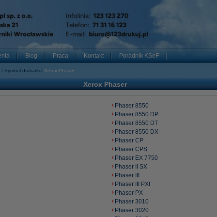
enta
Blog
Praca
Kontakt
Poradnik KSeF
Symbol drukarki
Xerox Phaser
Xerox Phaser
Phaser 8550
Phaser 8550 DP
Phaser 8550 DT
Phaser 8550 DX
Phaser CP
Phaser CPS
Phaser EX 7750
Phaser II SX
Phaser III
Phaser III PXI
Phaser PX
Phaser 3010
Phaser 3020