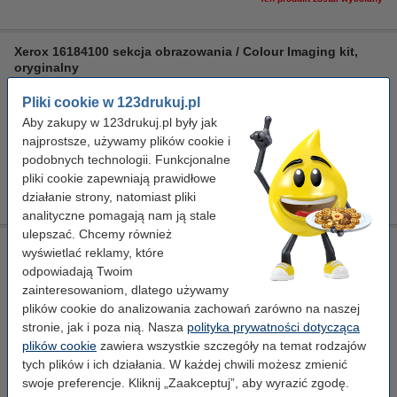
Xerox 16184100 sekcja obrazowania / Colour Imaging kit,
oryginalny
kolory
kolor zestawu do obrazowania
± 60.000 stron
Pliki cookie w 123drukuj.pl
Aby zakupy w 123drukuj.pl były jak
Kliknij i sprawdź całą specyfikacje
najprostsze, używamy plików cookie i
Dostawa: 2-3 dni robocze
podobnych technologii. Funkcjonalne
pliki cookie zapewniają prawidłowe
999,00 zł
Zamawiam
działanie strony, natomiast pliki
analityczne pomagają nam ją stale
ulepszać. Chcemy również
Xerox 16184200 pas przenoszenia / transfer belt, oryginalny
wyświetlać reklamy, które
odpowiadają Twoim
-
pas transportowy
Standard
± 80.000 stron
zainteresowaniom, dlatego używamy
Kliknij i sprawdź całą specyfikacje
plików cookie do analizowania zachowań zarówno na naszej
stronie, jak i poza nią. Nasza
polityka prywatności dotycząca
Dostawa: 2-3 dni robocze
plików cookie
zawiera wszystkie szczegóły na temat rodzajów
209,00 zł
tych plików i ich działania. W każdej chwili możesz zmienić
Zamawiam
swoje preferencje. Kliknij „Zaakceptuj”, aby wyrazić zgodę.