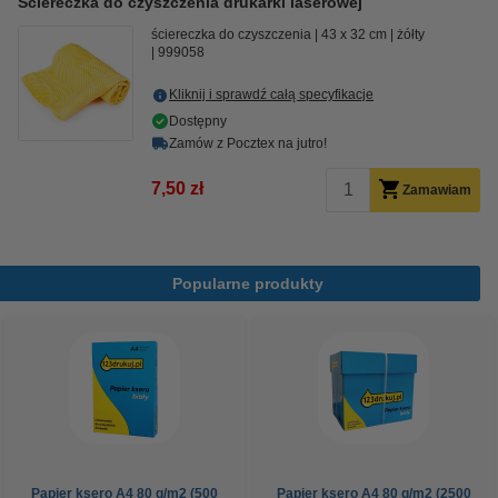
Ściereczka do czyszczenia drukarki laserowej
ściereczka do czyszczenia
43 x 32 cm
żółty
999058
Kliknij i sprawdź całą specyfikacje
Dostępny
Zamów z Pocztex na jutro!
7,50 zł
Zamawiam
Popularne produkty
Papier ksero A4 80 g/m2 (500
Papier ksero A4 80 g/m2 (2500