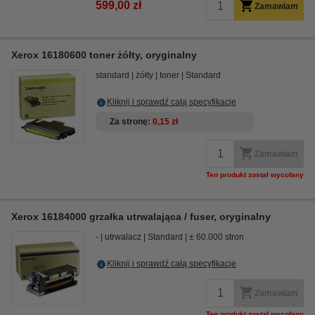
599,00 zł
Zamawiam
Xerox 16180600 toner żółty, oryginalny
standard
żółty
toner
Standard
Kliknij i sprawdź całą specyfikacje
Za stronę
0,15 zł
Zamawiam
Ten produkt został wycofany
Xerox 16184000 grzałka utrwalająca / fuser, oryginalny
-
utrwalacz
Standard
± 60.000 stron
Kliknij i sprawdź całą specyfikacje
Zamawiam
Ten produkt został wycofany