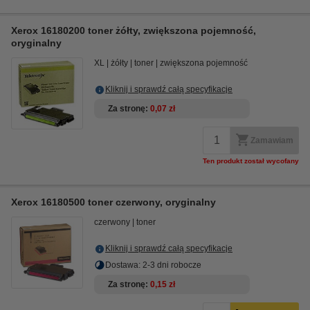
Xerox 16180200 toner żółty, zwiększona pojemność,
oryginalny
XL
żółty
toner
zwiększona pojemność
Kliknij i sprawdź całą specyfikacje
Za stronę
0,07 zł
Zamawiam
Ten produkt został wycofany
Xerox 16180500 toner czerwony, oryginalny
czerwony
toner
Kliknij i sprawdź całą specyfikacje
Dostawa: 2-3 dni robocze
Za stronę
0,15 zł