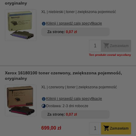
oryginalny
XL
niebieski
toner
zwiększona pojemność
Kliknij i sprawdź całą specyfikacje
Za stronę
0,07 zł
Zamawiam
Ten produkt został wycofany
Xerox 16180100 toner czerwony, zwiększona pojemność,
oryginalny
XL
czerwony
toner
zwiększona pojemność
Kliknij i sprawdź całą specyfikacje
Dostawa: 2-3 dni robocze
Za stronę
0,07 zł
699,00 zł
Zamawiam