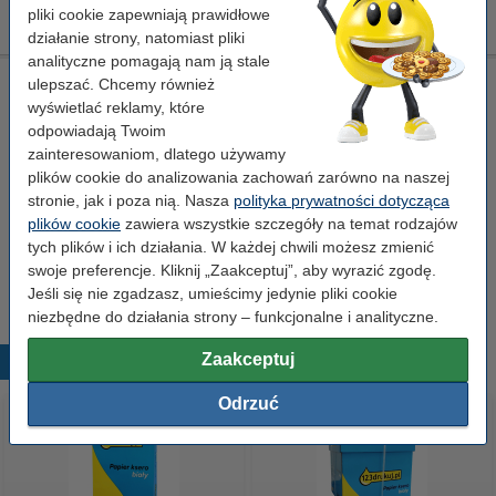
440,00 zł
Zamawiam
pliki cookie zapewniają prawidłowe
działanie strony, natomiast pliki
analityczne pomagają nam ją stale
Ściereczka do czyszczenia drukarki laserowej
ulepszać. Chcemy również
wyświetlać reklamy, które
ściereczka do czyszczenia
43 x 32 cm
żółty
odpowiadają Twoim
999058
zainteresowaniom, dlatego używamy
Kliknij i sprawdź całą specyfikacje
plików cookie do analizowania zachowań zarówno na naszej
stronie, jak i poza nią. Nasza
polityka prywatności dotycząca
Dostępny
plików cookie
zawiera wszystkie szczegóły na temat rodzajów
Zamów z Pocztex na jutro!
tych plików i ich działania. W każdej chwili możesz zmienić
7,50 zł
swoje preferencje. Kliknij „Zaakceptuj”, aby wyrazić zgodę.
Zamawiam
Jeśli się nie zgadzasz, umieścimy jedynie pliki cookie
niezbędne do działania strony – funkcjonalne i analityczne.
Zaakceptuj
Popularne produkty
Odrzuć