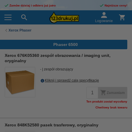
Zamów dzisiaj i odbierz już jutro
Najniższe ceny!
Logowanie
Xerox Phaser
Phaser 6500
Xerox 676K05360 zespół obrazowania / imaging unit,
oryginalny
-
zespół obrazujący
Kliknij i sprawdź całą specyfikacje
Zamawiam
Ten produkt został wycofany
Chwilowy brak towaru
Xerox 848K52580 pasek trasferowy, oryginalny