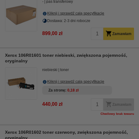
-
pas transferowy
Kliknij i sprawdź całą specyfikacje
Dostawa: 2-3 dni robocze
899,00 zł
Zamawiam
Xerox 106R01601 toner niebieski, zwiększona pojemność,
oryginalny
niebieski
toner
Kliknij i sprawdź całą specyfikacje
Za stronę
0,18 zł
440,00 zł
Zamawiam
Chwilowy brak towaru
Xerox 106R01602 toner czerwony, zwiększona pojemność,
oryginalny