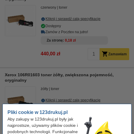
czerwony
toner
Kliknij i sprawdź całą specyfikacje
Dostępny
Zamów z Pocztex na jutro!
Za stronę
0,18 zł
440,00 zł
Zamawiam
Xerox 106R01603 toner żółty, zwiększona pojemność,
oryginalny
żółty
toner
Kliknij i sprawdź całą specyfikacje
Dostępny
Pliki cookie w 123drukuj.pl
Zamów z Pocztex na jutro!
Aby zakupy w 123drukuj.pl były jak
Za stronę
0,18 zł
najprostsze, używamy plików cookie i
podobnych technologii. Funkcjonalne