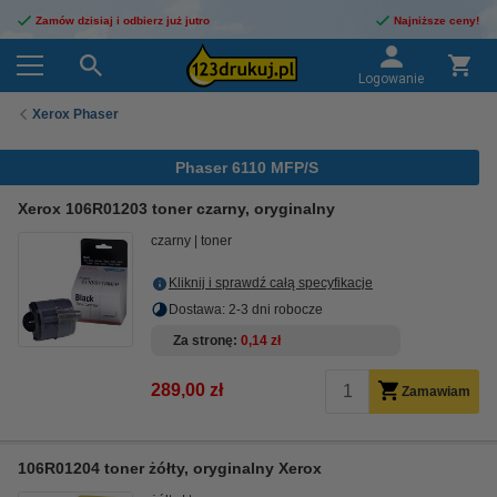
Zamów dzisiaj i odbierz już jutro
Najniższe ceny!
Logowanie
Xerox Phaser
Phaser 6110 MFP/S
Xerox 106R01203 toner czarny, oryginalny
czarny
toner
Kliknij i sprawdź całą specyfikacje
Dostawa: 2-3 dni robocze
Za stronę
0,14 zł
289,00 zł
Zamawiam
106R01204 toner żółty, oryginalny Xerox