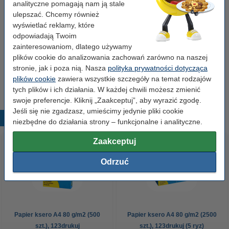
analityczne pomagają nam ją stale
ściereczka do czyszczenia
43 x 32 cm
żółty
999058
ulepszać. Chcemy również
wyświetlać reklamy, które
Kliknij i sprawdź całą specyfikacje
odpowiadają Twoim
Dostępny
zainteresowaniom, dlatego używamy
Zamów na poniedziałek
plików cookie do analizowania zachowań zarówno na naszej
stronie, jak i poza nią. Nasza
polityka prywatności dotycząca
7,50 zł
Zamawiam
plików cookie
zawiera wszystkie szczegóły na temat rodzajów
tych plików i ich działania. W każdej chwili możesz zmienić
swoje preferencje. Kliknij „Zaakceptuj”, aby wyrazić zgodę.
Jeśli się nie zgadzasz, umieścimy jedynie pliki cookie
Popularne produkty
niezbędne do działania strony – funkcjonalne i analityczne.
Zaakceptuj
Odrzuć
Papier ksero A4 80 g/m2 (500
Papier ksero A4 80 g/m2 (2500
szt.), 123drukuj
szt.), 123drukuj (5 ryz)