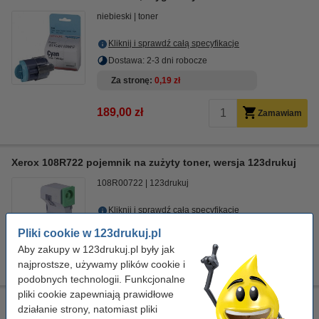
niebieski
toner
Kliknij i sprawdź całą specyfikacje
Dostawa: 2-3 dni robocze
Za stronę
0,19 zł
189,00 zł
Zamawiam
Xerox 108R722 pojemnik na zużyty toner, wersja 123drukuj
108R00722
123drukuj
Kliknij i sprawdź całą specyfikacje
Pliki cookie w 123drukuj.pl
29,00 zł
Zamawiam
Aby zakupy w 123drukuj.pl były jak
Chwilowy brak towaru
najprostsze, używamy plików cookie i
podobnych technologii. Funkcjonalne
pliki cookie zapewniają prawidłowe
Ściereczka do czyszczenia drukarki laserowej
działanie strony, natomiast pliki