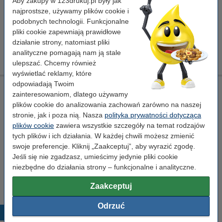
Aby zakupy w 123drukuj.pl były jak
rolka utrwalacza
± 15.000 stron
najprostsze, używamy plików cookie i
Kliknij i sprawdź całą specyfikacje
podobnych technologii. Funkcjonalne
pliki cookie zapewniają prawidłowe
Dostawa: 2-3 dni robocze
działanie strony, natomiast pliki
499,00 zł
analityczne pomagają nam ją stale
Zamawiam
ulepszać. Chcemy również
wyświetlać reklamy, które
odpowiadają Twoim
Ściereczka do czyszczenia drukarki laserowej
zainteresowaniom, dlatego używamy
ściereczka do czyszczenia
43 x 32 cm
żółty
plików cookie do analizowania zachowań zarówno na naszej
999058
stronie, jak i poza nią. Nasza
polityka prywatności dotycząca
plików cookie
zawiera wszystkie szczegóły na temat rodzajów
Kliknij i sprawdź całą specyfikacje
tych plików i ich działania. W każdej chwili możesz zmienić
Dostępny
swoje preferencje. Kliknij „Zaakceptuj”, aby wyrazić zgodę.
Zamów na wtorek
Jeśli się nie zgadzasz, umieścimy jedynie pliki cookie
niezbędne do działania strony – funkcjonalne i analityczne.
7,50 zł
Zamawiam
Zaakceptuj
Odrzuć
Popularne produkty