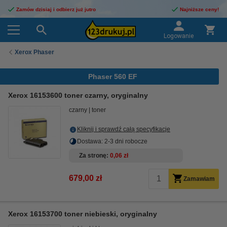
Zamów dzisiaj i odbierz już jutro
Najniższe ceny!
Logowanie
Xerox Phaser
Phaser 560 EF
Xerox 16153600 toner czarny, oryginalny
czarny
toner
Kliknij i sprawdź całą specyfikacje
Dostawa: 2-3 dni robocze
Za stronę
0,06 zł
679,00 zł
Zamawiam
Xerox 16153700 toner niebieski, oryginalny