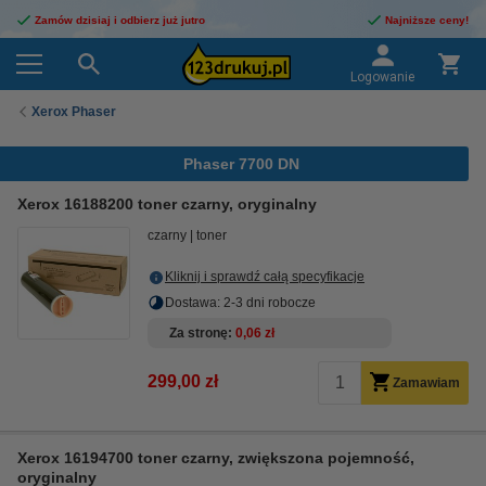
Zamów dzisiaj i odbierz już jutro
Najniższe ceny!
Logowanie
Xerox Phaser
Phaser 7700 DN
Xerox 16188200 toner czarny, oryginalny
czarny
toner
Kliknij i sprawdź całą specyfikacje
Dostawa: 2-3 dni robocze
Za stronę
0,06 zł
299,00 zł
Zamawiam
Xerox 16194700 toner czarny, zwiększona pojemność,
oryginalny