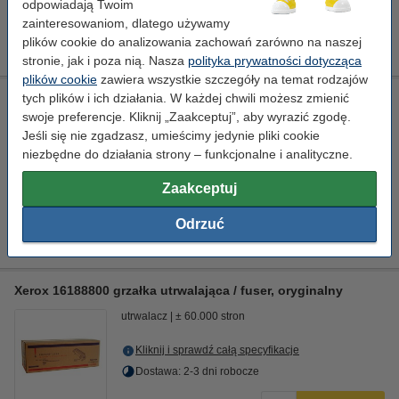
odpowiadają Twoim
zainteresowaniom, dlatego używamy
1 299,00 zł
Zamawiam
plików cookie do analizowania zachowań zarówno na naszej
stronie, jak i poza nią. Nasza
polityka prywatności dotycząca
plików cookie
zawiera wszystkie szczegóły na temat rodzajów
tych plików i ich działania. W każdej chwili możesz zmienić
Xerox 16189100 pojemnik na zużyty toner / waste toner
collector, oryginalny
swoje preferencje. Kliknij „Zaakceptuj”, aby wyrazić zgodę.
Jeśli się nie zgadzasz, umieścimy jedynie pliki cookie
-
pojemnik na zużyty toner
Standard
± 6.000 stron
niezbędne do działania strony – funkcjonalne i analityczne.
Kliknij i sprawdź całą specyfikacje
Zaakceptuj
Zamawiam
Odrzuć
Ten produkt został wycofany
Xerox 16188800 grzałka utrwalająca / fuser, oryginalny
utrwalacz
± 60.000 stron
Kliknij i sprawdź całą specyfikacje
Dostawa: 2-3 dni robocze