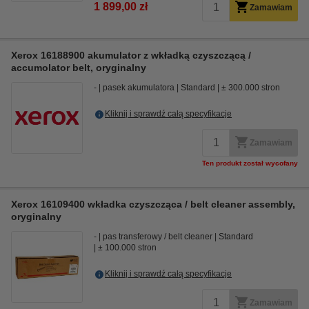
1 899,00 zł
Zamawiam
Xerox 16188900 akumulator z wkładką czyszczącą /
accumolator belt, oryginalny
-
pasek akumulatora
Standard
± 300.000 stron
Kliknij i sprawdź całą specyfikacje
Zamawiam
Ten produkt został wycofany
Xerox 16109400 wkładka czyszcząca / belt cleaner assembly,
oryginalny
-
pas transferowy / belt cleaner
Standard
± 100.000 stron
Kliknij i sprawdź całą specyfikacje
Zamawiam