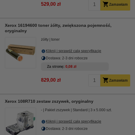
529,00 zł
Zamawiam
Xerox 16194600 toner żółty, zwiększona pojemność,
oryginalny
żółty
toner
Kliknij i sprawdź całą specyfikacje
Dostawa: 2-3 dni robocze
Za stronę
0,08 zł
829,00 zł
Zamawiam
Xerox 108R710 zestaw zszywek, oryginalny
-
Pakiet zszywek
Standard
3 x 5.000 szt.
Kliknij i sprawdź całą specyfikacje
Dostawa: 2-3 dni robocze