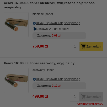
Xerox 16194400 toner niebieski, zwiększona pojemność,
oryginalny
niebieski
toner
Kliknij i sprawdź całą specyfikacje
Dostawa: 2-3 dni robocze
Za stronę
0,08 zł
759,00 zł
Zamawiam
Xerox 16188000 toner czerwony, oryginalny
czerwony
toner
Kliknij i sprawdź całą specyfikacje
Za stronę
0,12 zł
499,00 zł
Zamawiam
Chwilowy brak towaru