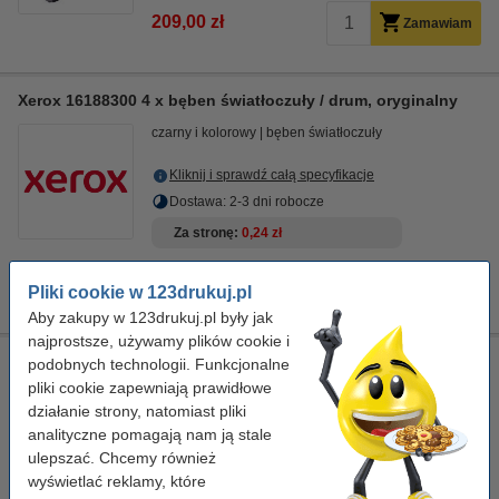
209,00 zł
Zamawiam
Xerox 16188300 4 x bęben światłoczuły / drum, oryginalny
czarny i kolorowy
bęben światłoczuły
Kliknij i sprawdź całą specyfikacje
Dostawa: 2-3 dni robocze
Za stronę
0,24 zł
5 789,00 zł
Zamawiam
Pliki cookie w 123drukuj.pl
Aby zakupy w 123drukuj.pl były jak
najprostsze, używamy plików cookie i
Xerox 16188600 bęben światłoczuły / drum, oryginalny
podobnych technologii. Funkcjonalne
pliki cookie zapewniają prawidłowe
czarny i kolorowy
bęben światłoczuły
działanie strony, natomiast pliki
analityczne pomagają nam ją stale
Kliknij i sprawdź całą specyfikacje
ulepszać. Chcemy również
Dostawa: 2-3 dni robocze
wyświetlać reklamy, które
Za stronę
0,05 zł