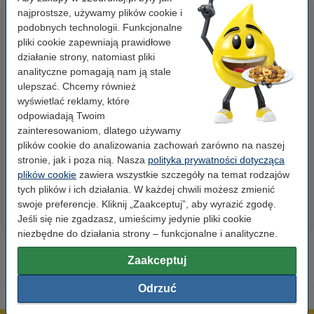
najprostsze, używamy plików cookie i
podobnych technologii. Funkcjonalne
pliki cookie zapewniają prawidłowe
działanie strony, natomiast pliki
analityczne pomagają nam ją stale
ulepszać. Chcemy również
wyświetlać reklamy, które
Papier ksero A4 80 g/m2 (500
Papier ksero A4 80 g/m2 (2500
odpowiadają Twoim
szt.), 123drukuj
szt.), 123drukuj (5 ryz)
zainteresowaniom, dlatego używamy
plików cookie do analizowania zachowań zarówno na naszej
stronie, jak i poza nią. Nasza
polityka prywatności dotycząca
23,00 zł
110,00 zł
z VAT
z VAT
plików cookie
zawiera wszystkie szczegóły na temat rodzajów
tych plików i ich działania. W każdej chwili możesz zmienić
swoje preferencje. Kliknij „Zaakceptuj”, aby wyrazić zgodę.
Jeśli się nie zgadzasz, umieścimy jedynie pliki cookie
niezbędne do działania strony – funkcjonalne i analityczne.
Zaakceptuj
Odrzuć