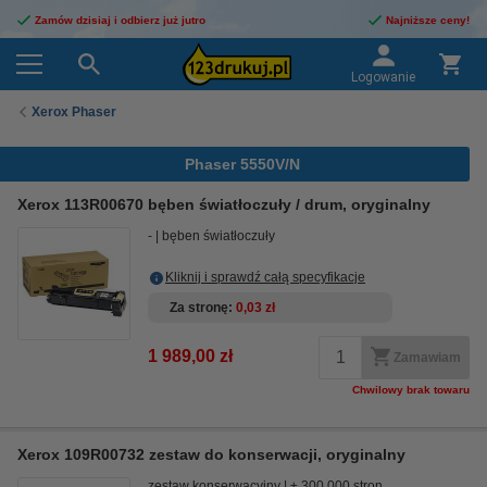
Zamów dzisiaj i odbierz już jutro
Najniższe ceny!
Logowanie
Xerox Phaser
Phaser 5550V/N
Xerox 113R00670 bęben światłoczuły / drum, oryginalny
-
bęben światłoczuły
Kliknij i sprawdź całą specyfikacje
Za stronę
0,03 zł
1 989,00 zł
Zamawiam
Chwilowy brak towaru
Xerox 109R00732 zestaw do konserwacji, oryginalny
zestaw konserwacyjny
± 300.000 stron