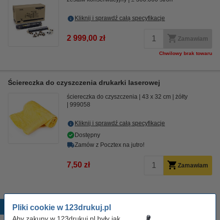
Kliknij i sprawdź całą specyfikacje
2 999,00 zł
Zamawiam
Chwilowy brak towaru
Ściereczka do czyszczenia drukarki laserowej
ściereczka do czyszczenia
43 x 32 cm
żółty
999058
Kliknij i sprawdź całą specyfikacje
Dostępny
Zamów z Pocztex na jutro!
7,50 zł
Zamawiam
Popularne produkty
Pliki cookie w 123drukuj.pl
Aby zakupy w 123drukuj.pl były jak