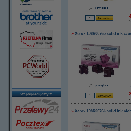
powiększ
3
Xerox 108R00765 solid ink cze
powiększ
Współpracujemy z:
3
Xerox 108R00764 solid ink nieb