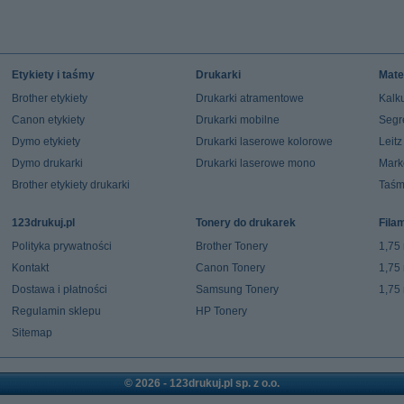
Etykiety i taśmy
Drukarki
Mate
Brother etykiety
Drukarki atramentowe
Kalku
Canon etykiety
Drukarki mobilne
Segr
Dymo etykiety
Drukarki laserowe kolorowe
Leit
Dymo drukarki
Drukarki laserowe mono
Mark
Brother etykiety drukarki
Taśm
123drukuj.pl
Tonery do drukarek
Fila
Polityka prywatności
Brother Tonery
1,75
Kontakt
Canon Tonery
1,75
Dostawa i płatności
Samsung Tonery
1,75
Regulamin sklepu
HP Tonery
Sitemap
© 2026 - 123drukuj.pl sp. z o.o.