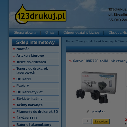
Strona główna
O nas
Odpowiedzialny biznes
Obsługa kli
Home
Tonery do drukarek laserowych
Xerox
Sklep internetowy
Nowości
Artykuły biurowe
Xerox 108R726 solid ink czarny
Tusze do drukarek
Tonery do drukarek
laserowych
Drukarki
Papiery
Drukarki etykiet
Etykiety i taśmy
Taśmy barwiące
Filamenty do drukarek 3D
powiększ
Żarówki LED
Baterie i akumulatory
2