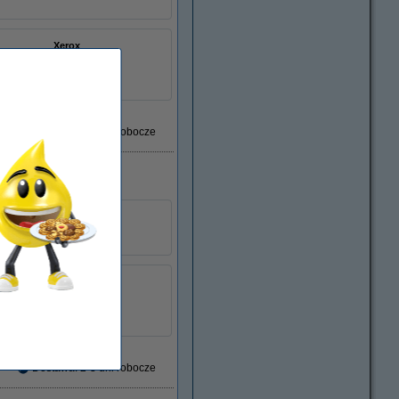
Xerox
108R00723
łu:
047226
Dostawa: 2-3 dni robocze
Xerox
108R00675
łu:
047228
Dostawa: 2-3 dni robocze