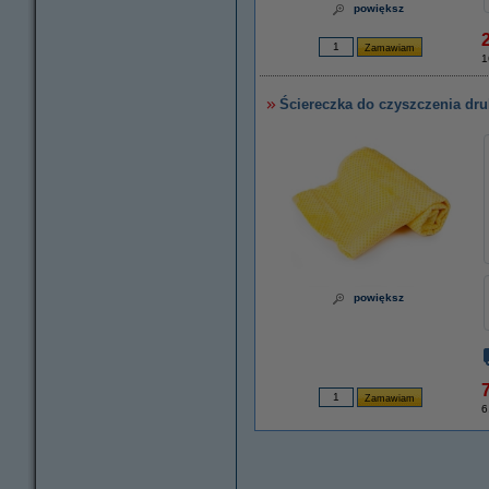
powiększ
1
Ściereczka do czyszczenia dru
powiększ
7
6