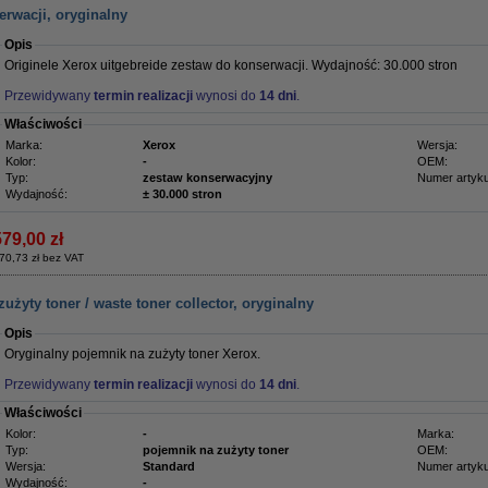
rwacji, oryginalny
Opis
Originele Xerox uitgebreide zestaw do konserwacji. Wydajność: 30.000 stron
Przewidywany
termin realizacji
wynosi do
14 dni
.
Właściwości
Marka:
Xerox
Wersja:
Kolor:
-
OEM:
Typ:
zestaw konserwacyjny
Numer artyku
Wydajność:
± 30.000 stron
579,00 zł
70,73 zł bez VAT
żyty toner / waste toner collector, oryginalny
Opis
Oryginalny pojemnik na zużyty toner Xerox.
Przewidywany
termin realizacji
wynosi do
14 dni
.
Właściwości
Kolor:
-
Marka:
Typ:
pojemnik na zużyty toner
OEM:
Wersja:
Standard
Numer artyku
Wydajność:
-