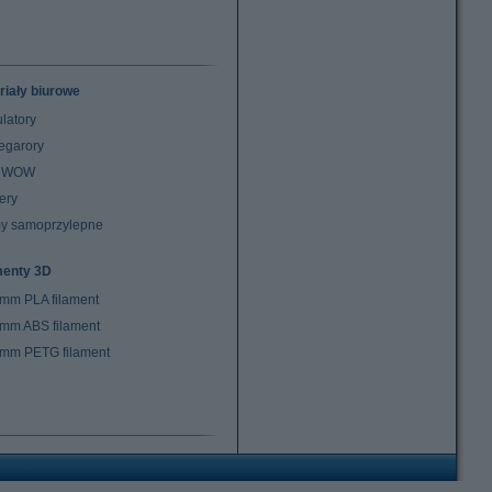
riały biurowe
latory
egarory
z WOW
ery
y samoprzylepne
menty 3D
 mm PLA filament
 mm ABS filament
 mm PETG filament