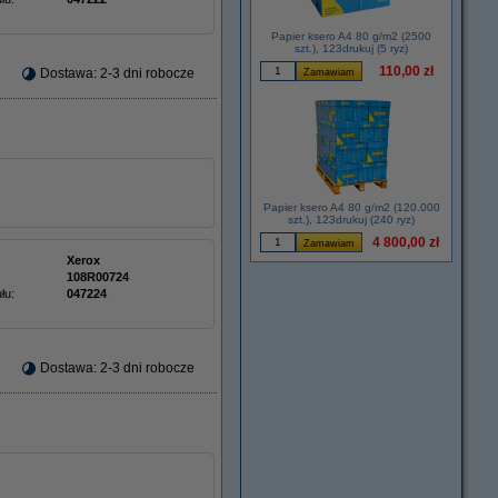
Papier ksero A4 80 g/m2 (2500
szt.), 123drukuj (5 ryz)
110,00 zł
Dostawa: 2-3 dni robocze
Papier ksero A4 80 g/m2 (120.000
szt.), 123drukuj (240 ryz)
4 800,00 zł
Xerox
108R00724
łu:
047224
Dostawa: 2-3 dni robocze