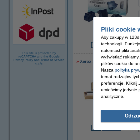
Pliki cookie 
powiększ
Aby zakupy w 123dru
technologii. Funkcj
3
natomiast pliki ana
This site is protected by
wyświetlać reklamy
reCAPTCHA and the Google
Privacy Policy
and
Terms of Service
Xerox 108R00675 standaard zes
plików cookie do an
apply.
Nasza
polityka pry
temat rodzajów tych
preferencje. Kliknij
umieścimy jedynie p
analityczne.
Odrzu
powiększ
4