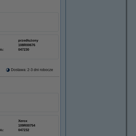
przedłużony
108R00676
łu:
047230
Dostawa: 2-3 dni robocze
Xerox
109R00754
łu:
047232