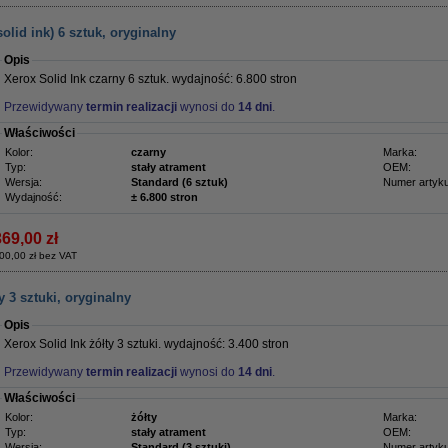
olid ink) 6 sztuk, oryginalny
Opis
Xerox Solid Ink czarny 6 sztuk. wydajność: 6.800 stron
Przewidywany
termin realizacji
wynosi do
14 dni
.
Właściwości
Kolor:
czarny
Marka:
Typ:
stały atrament
OEM:
Wersja:
Standard (6 sztuk)
Numer artyku
Wydajność:
± 6.800 stron
369,00 zł
00,00 zł bez VAT
y 3 sztuki, oryginalny
Opis
Xerox Solid Ink żółty 3 sztuki. wydajność: 3.400 stron
Przewidywany
termin realizacji
wynosi do
14 dni
.
Właściwości
Kolor:
żółty
Marka:
Typ:
stały atrament
OEM:
Wersja:
Standard (3 sztuki)
Numer artyku