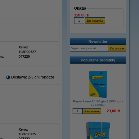
Okazja
110,00 zł
Newsletter
Xerox
108R00727
łu:
047220
Popularne produkty
Dostawa: 2-3 dni robocze
Papier ksero A4 80 g/m2 (500 szt.),
123drukuj
23,00 zł
Xerox
108R00725
łu:
047222