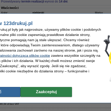
Przewidywany
termin realizacji
wynosi do
14 dni
.
Właściwości
Kolor:
niebieski
Marka:
Typ:
stały atrament
OEM:
Wersja:
Standard (3 sztuki)
Numer artyku
w 123drukuj.pl
Wydajność:
± 3.400 stron
kuj.pl były jak najprostsze, używamy plików cookie i podobnych
439,00 zł
onalne pliki cookie zapewniają prawidłowe działanie strony,
56,91 zł bez VAT
lityczne pomagają nam ją stale ulepszać. Chcemy również
, które odpowiadają Twoim zainteresowaniom, dlatego używamy
taw do konserwacji, oryginalny
alizowania zachowań zarówno na naszej stronie, jak i poza nią.
watności dotycząca plików cookie
zawiera wszystkie szczegóły na
Opis
Originele Xerox standaard zestaw do konserwacji.?
 plików i ich działania. W każdej chwili możesz zmienić swoje
 „Zaakceptuj”, aby wyrazić zgodę. Jeśli się nie zgadzasz,
Wydajność:
10.000 stron
liki cookie niezbędne do działania strony – funkcjonalne i
Właściwości
Kolor:
-
Marka:
Typ:
zestaw konserwacyjny
OEM:
Wersja:
Standard
Numer artyku
Wydajność:
± 10.000 stron
ć
Zaakceptuj
549,00 zł
46,34 zł bez VAT