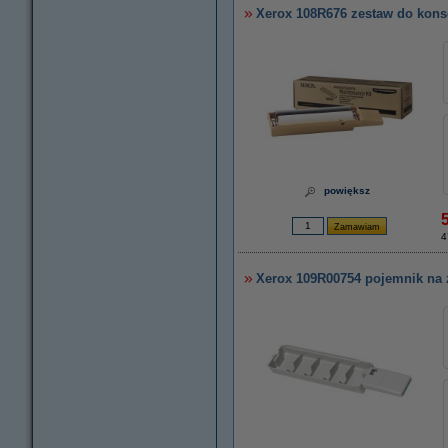
Xerox 108R676 zestaw do konse
powiększ
4
Xerox 109R00754 pojemnik na zu