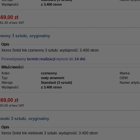
Wydajność:
± 3.400 stron
469,00 zł
81,30 zł bez VAT
rwony 3 sztuki, oryginalny
Opis
Xerox Solid Ink czerwony 3 sztuki. wydajność: 3.400 stron
Przewidywany
termin realizacji
wynosi do
14 dni
.
Właściwości
Kolor:
czerwony
Marka:
Typ:
stały atrament
OEM:
Wersja:
Standard (3 sztuki)
Numer artyku
Wydajność:
± 3.400 stron
369,00 zł
00,00 zł bez VAT
ieski 3 sztuki, oryginalny
Opis
Xerox Solid Ink niebieski 3 sztuki. wydajność: 3.400 stron