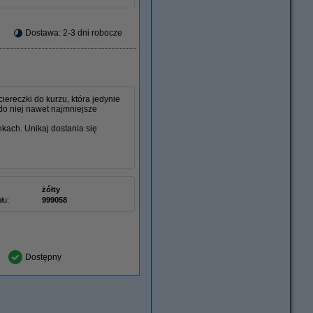
Dostawa: 2-3 dni robocze
ereczki do kurzu, która jedynie
do niej nawet najmniejsze
nkach. Unikaj dostania się
żółty
łu:
999058
Dostępny