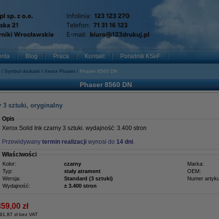
enta
Blog
Praca
Kontakt
Poradnik KSeF
Symbol drukarki
Xerox Phaser
Phaser 8560 DN
Phaser 8560 DN
 3 sztuki, oryginalny
Opis
Xerox Solid Ink czarny 3 sztuki. wydajność: 3.400 stron
Przewidywany
termin realizacji
wynosi do
14 dni
.
Właściwości
Kolor:
czarny
Marka:
Typ:
stały atrament
OEM:
Wersja:
Standard (3 sztuki)
Numer artyku
Wydajność:
± 3.400 stron
359,00 zł
91,87 zł bez VAT