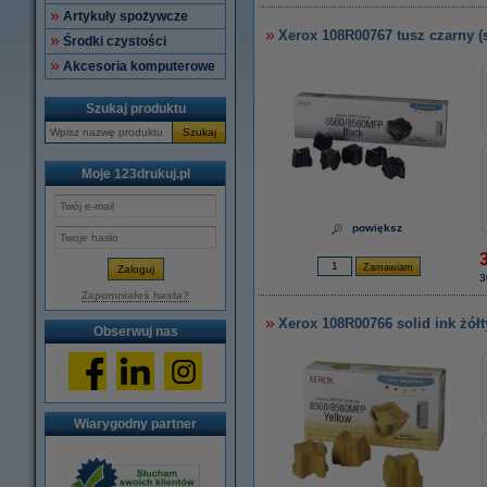
Artykuły spożywcze
Xerox 108R00767 tusz czarny (s
Środki czystości
Akcesoria komputerowe
Szukaj produktu
Szukaj
Moje 123drukuj.pl
powiększ
3
Zapomniałeś hasła?
Xerox 108R00766 solid ink żółt
Obserwuj nas
Wiarygodny partner