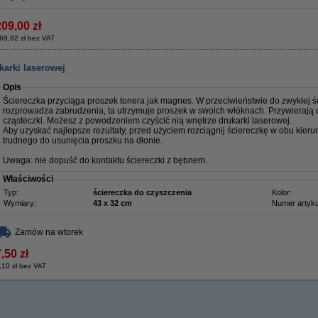
209,00 zł
69,92 zł bez VAT
karki laserowej
Opis
Ściereczka przyciąga proszek tonera jak magnes. W przeciwieństwie do zwykłej ści
rozprowadza zabrudzenia, ta utrzymuje proszek w swoich włóknach. Przywierają 
cząsteczki. Możesz z powodzeniem czyścić nią wnętrze drukarki laserowej.
Aby uzyskać najlepsze rezultaty, przed użyciem rozciągnij ściereczkę w obu kieru
trudnego do usunięcia proszku na dłonie.
Uwaga: nie dopuść do kontaktu ściereczki z bębnem.
Właściwości
Typ:
ściereczka do czyszczenia
Kolor:
Wymiary:
43 x 32 cm
Numer artyku
Zamów na wtorek
,50 zł
,10 zł bez VAT