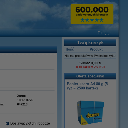
Zaloguj
Twój koszyk
Ilość
Produkt
Nie ma produktów w Twoim koszyku.
Suma:
0,00 zł
(z podatkiem 0% VAT)
Oferta specjalna!
Papier ksero A4 80 g (5
ryz = 2500 kartek)
Xerox
108R00726
łu:
047218
Dostawa: 2-3 dni robocze