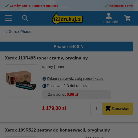
Zamów dzisiaj i odbierz już jutro
Najniższe ceny!
Logowanie
Xerox Phaser
Phaser 5400 N
Xerox 113R495 toner czarny, oryginalny
czarny
toner
Kliknij i sprawdź całą specyfikacje
Dostawa: 2-3 dni robocze
Za stronę
0,06 zł
1 179,00 zł
Zamawiam
Xerox 109R522 zestaw do konserwacji, oryginalny