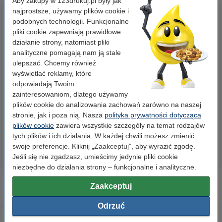
Aby zakupy w 123drukuj.pl były jak
najprostsze, używamy plików cookie i
podobnych technologii. Funkcjonalne
pliki cookie zapewniają prawidłowe
działanie strony, natomiast pliki
analityczne pomagają nam ją stale
ulepszać. Chcemy również
wyświetlać reklamy, które
odpowiadają Twoim
Papier ksero A4 80 g/m2 (500
Papier ksero A4 80 g/m2 (2500
zainteresowaniom, dlatego używamy
szt.), 123drukuj
szt.), 123drukuj (5 ryz)
plików cookie do analizowania zachowań zarówno na naszej
stronie, jak i poza nią. Nasza
polityka prywatności dotycząca
23,00 zł
110,00 zł
z VAT
z VAT
plików cookie
zawiera wszystkie szczegóły na temat rodzajów
tych plików i ich działania. W każdej chwili możesz zmienić
swoje preferencje. Kliknij „Zaakceptuj”, aby wyrazić zgodę.
Jeśli się nie zgadzasz, umieścimy jedynie pliki cookie
niezbędne do działania strony – funkcjonalne i analityczne.
Zaakceptuj
Odrzuć