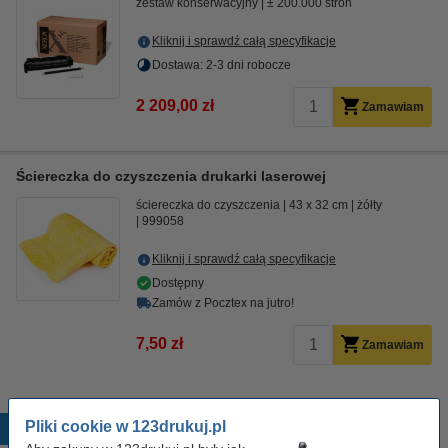
zestaw konserwacyjny
± 200.000 stron
Kliknij i sprawdź całą specyfikacje
Dostawa: 2-3 dni robocze
2 209,00 zł
Zamawiam
Ściereczka do czyszczenia drukarki laserowej
ściereczka do czyszczenia
43 x 32 cm
żółty
999058
Kliknij i sprawdź całą specyfikacje
Dostępny
Zamów z Pocztex na jutro!
7,50 zł
Zamawiam
Pliki cookie w 123drukuj.pl
Popularne produkty